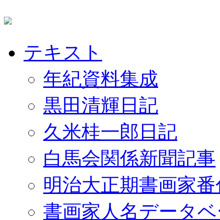
テキスト
年紀資料集成
黒田清輝日記
久米桂一郎日記
白馬会関係新聞記事
明治大正期書画家番
書画家人名データベ