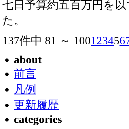
七日予算約五百万円を以
た。
137件中 81 ～ 100
1
2
3
4
5
6
about
前言
凡例
更新履歴
categories