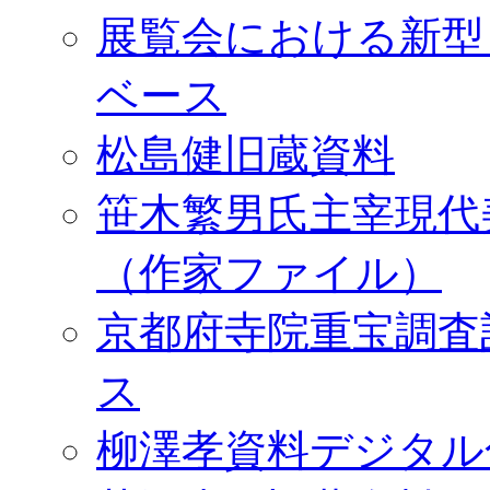
展覧会における新型
ベース
松島健旧蔵資料
笹木繁男氏主宰現代
（作家ファイル）
京都府寺院重宝調査
ス
柳澤孝資料デジタル