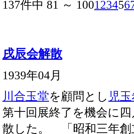
137件中 81 ～ 100
1
2
3
4
5
6
戌辰会解散
1939年04月
川合玉堂
を顧問とし
児玉
第十回展終了を機会に四
散した。 「昭和三年創