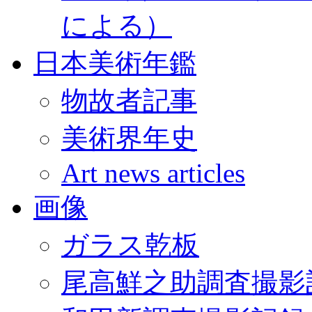
による）
日本美術年鑑
物故者記事
美術界年史
Art news articles
画像
ガラス乾板
尾高鮮之助調査撮影