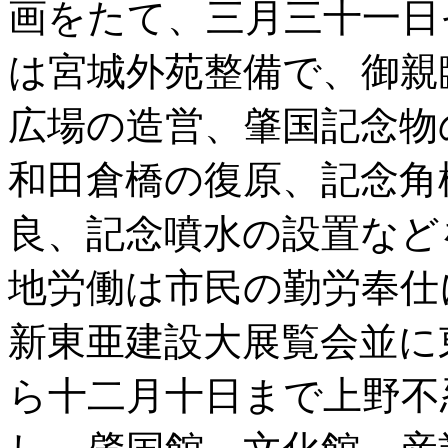
画をたて、三月三十一日
は宮城外苑整備で、御親
広場の造営、肇国記念物
和田倉橋の復原、記念角
良、記念噴水の設置など
地労働は市民の勤労奉仕
新東亜建設大展覧会並に
ら十二月十日まで上野不