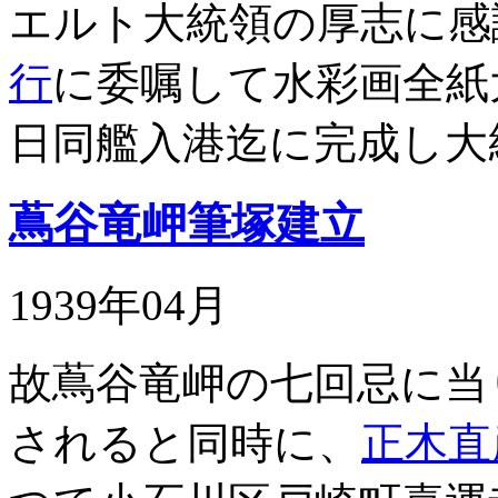
エルト大統領の厚志に感
行
に委嘱して水彩画全紙
日同艦入港迄に完成し大
蔦谷竜岬筆塚建立
1939年04月
故蔦谷竜岬の七回忌に当
されると同時に、
正木直