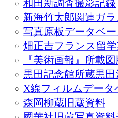
和田新調査撮影記録
新海竹太郎関連ガラ
写真原板データベー
畑正吉フランス留学
『美術画報』所載図
黒田記念館所蔵黒田
X線フィルムデータ
森岡柳蔵旧蔵資料
國華社旧蔵写真資料