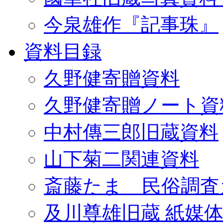
今泉雄作『記事珠』
資料目録
久野健寄贈資料
久野健寄贈ノート資
中村傳三郎旧蔵資料
山下菊二関連資料
斎藤たま 民俗調査
及川尊雄旧蔵 紙媒