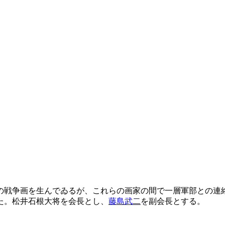
の戦争画を生んでゐるが、これらの画家の間で一層軍部との連
た。松井石根大将を会長とし、
藤島武二
を副会長とする。