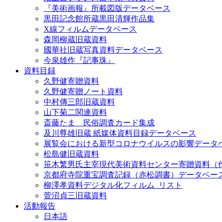
『美術画報』所載図版データベース
黒田記念館所蔵黒田清輝作品集
X線フィルムデータベース
森岡柳蔵旧蔵資料
國華社旧蔵写真資料データベース
今泉雄作『記事珠』
資料目録
久野健寄贈資料
久野健寄贈ノート資料
中村傳三郎旧蔵資料
山下菊二関連資料
斎藤たま 民俗調査カード集成
及川尊雄旧蔵 紙媒体資料目録データベース
展覧会における新型コロナウイルスの影響データ
松島健旧蔵資料
笹木繁男氏主宰現代美術資料センター寄贈資料（
京都府寺院重宝調査記録（赤松調書）データベー
柳澤孝資料デジタル化フィルム_リスト
菅沼貞三旧蔵資料
活動報告
日本語