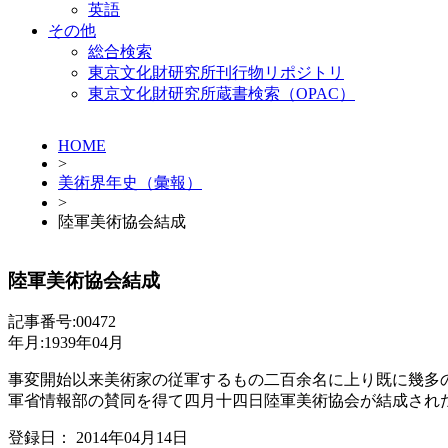
英語
その他
総合検索
東京文化財研究所刊行物リポジトリ
東京文化財研究所蔵書検索（OPAC）
HOME
>
美術界年史（彙報）
>
陸軍美術協会結成
陸軍美術協会結成
記事番号:00472
年月:1939年04月
事変開始以来美術家の従軍するもの二百余名に上り既に幾多
軍省情報部の賛同を得て四月十四日陸軍美術協会が結成され
登録日： 2014年04月14日