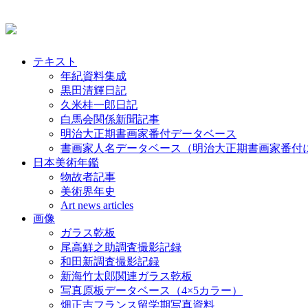
テキスト
年紀資料集成
黒田清輝日記
久米桂一郎日記
白馬会関係新聞記事
明治大正期書画家番付データベース
書画家人名データベース（明治大正期書画家番付
日本美術年鑑
物故者記事
美術界年史
Art news articles
画像
ガラス乾板
尾高鮮之助調査撮影記録
和田新調査撮影記録
新海竹太郎関連ガラス乾板
写真原板データベース（4×5カラー）
畑正吉フランス留学期写真資料