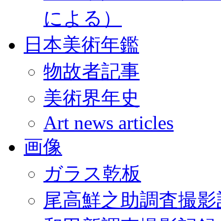
による）
日本美術年鑑
物故者記事
美術界年史
Art news articles
画像
ガラス乾板
尾高鮮之助調査撮影