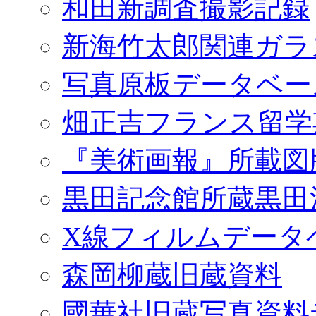
和田新調査撮影記録
新海竹太郎関連ガラ
写真原板データベー
畑正吉フランス留学
『美術画報』所載図
黒田記念館所蔵黒田
X線フィルムデータ
森岡柳蔵旧蔵資料
國華社旧蔵写真資料