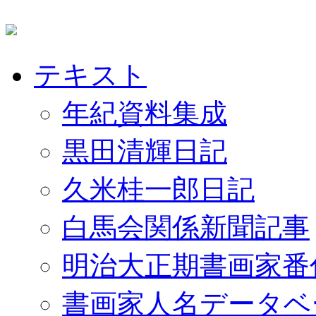
テキスト
年紀資料集成
黒田清輝日記
久米桂一郎日記
白馬会関係新聞記事
明治大正期書画家番
書画家人名データベ