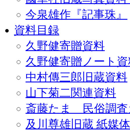
今泉雄作『記事珠』
資料目録
久野健寄贈資料
久野健寄贈ノート資
中村傳三郎旧蔵資料
山下菊二関連資料
斎藤たま 民俗調査
及川尊雄旧蔵 紙媒