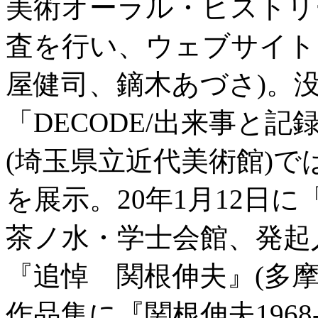
美術オーラル・ヒストリ
査を行い、ウェブサイト
屋健司、鏑木あづさ)。没後
「DECODE/出来事と
(埼玉県立近代美術館)で
を展示。20年1月12日
茶ノ水・学士会館、発起
『追悼 関根伸夫』(多
作品集に『関根伸夫1968