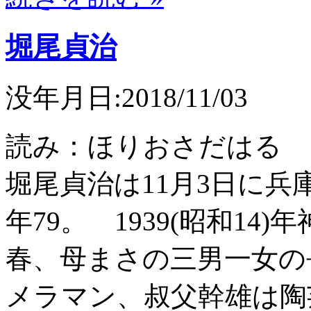
堀尾貞治
没年月日:2018/11/03
読み：ほりおさだはる 
堀尾貞治は11月3日に
年79。 1939(昭和1
春、母まさの三男一女の
メラマン、叔父幹雄は陶