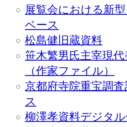
展覧会における新型
ベース
松島健旧蔵資料
笹木繁男氏主宰現代
（作家ファイル）
京都府寺院重宝調査
ス
柳澤孝資料デジタル