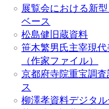
展覧会における新型
ベース
松島健旧蔵資料
笹木繁男氏主宰現代
（作家ファイル）
京都府寺院重宝調査
ス
柳澤孝資料デジタル