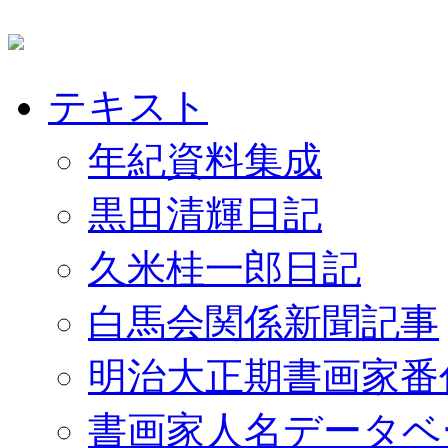
テキスト
年紀資料集成
黒田清輝日記
久米桂一郎日記
白馬会関係新聞記事
明治大正期書画家番
書画家人名データベ