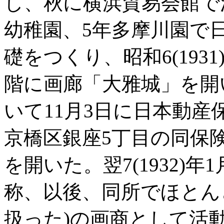
し、秋に横浜貿易会館で
幼稚園、5年多摩川園で
礎をつくり、昭和6(193
階に画廊「大雅城」を開
いて11月3日に日本動
京橋区銀座5丁目の同保
を開いた。翌7(1932)
称、以後、同所でほとん
扱った)の画商として活