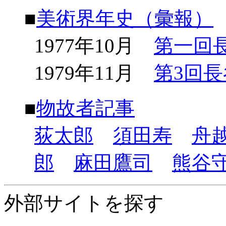
■
美術界年史（彙報）
1977年10月
第一回
1979年11月
第3回
■
物故者記事
荻太郎
須田寿
舟
郎
麻田鷹司
熊谷
外部サイトを探す