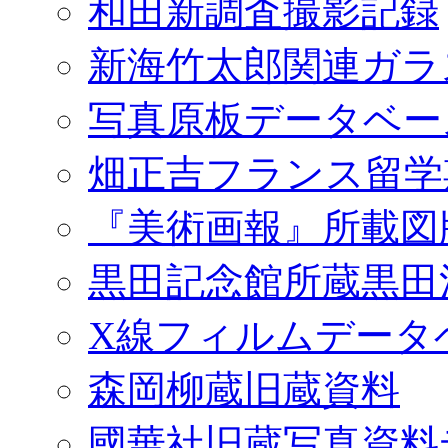
和田新調査撮影記録
新海竹太郎関連ガラ
写真原板データベー
畑正吉フランス留学
『美術画報』所載図
黒田記念館所蔵黒田
X線フィルムデータ
森岡柳蔵旧蔵資料
國華社旧蔵写真資料