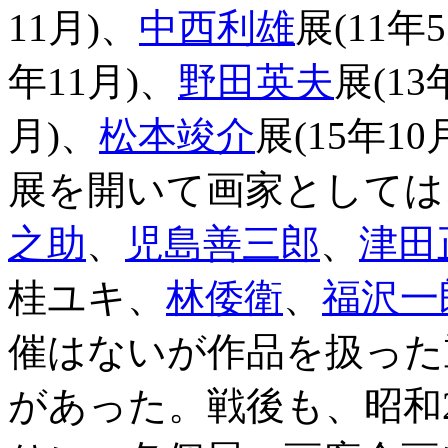
11月)、
中西利雄
展(11年
年11月)、
野田英夫
展(1
月)、
松本竣介
展(15年
展を開いて画家としては
之助
、
児島善三郎
、
津田
桂ユキ、
林倭衛
、
福沢一
催はないが作品を扱った
があった。戦後も、昭和2