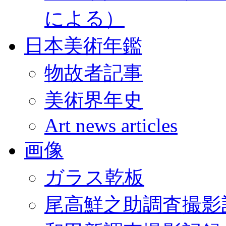
による）
日本美術年鑑
物故者記事
美術界年史
Art news articles
画像
ガラス乾板
尾高鮮之助調査撮影