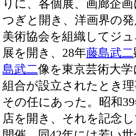
りに、各個展、画廊企画
つぎと開き、洋画界の発
美術協会を組織してジュ
展を開き、28年
藤島武二
島武二
像を東京芸術大学
組合が設立されたとき理
その任にあった。昭和3
店を開き、それを記念し
開催、同42年には若い