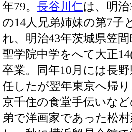
年79。
長谷川仁
は、明治3
の14人兄弟姉妹の第7
れ、明治43年茨城県笠
聖学院中学をへて大正14(
卒業。同年10月には長
任したが翌年東京へ帰り
京千住の食堂手伝いなどの
弟で洋画家であった松村