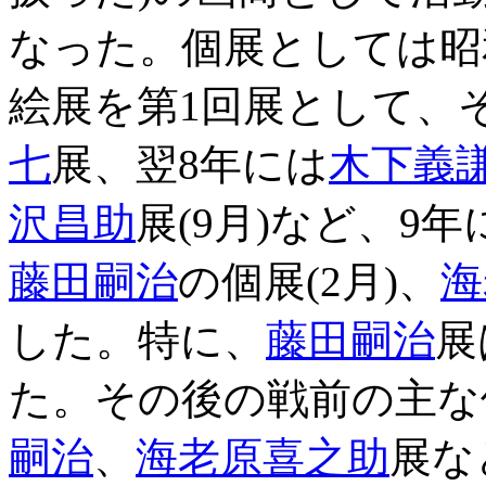
なった。個展としては昭
絵展を第1回展として、
七
展、翌8年には
木下義
沢昌助
展(9月)など、9
藤田嗣治
の個展(2月)、
海
した。特に、
藤田嗣治
展
た。その後の戦前の主な
嗣治
、
海老原喜之助
展な