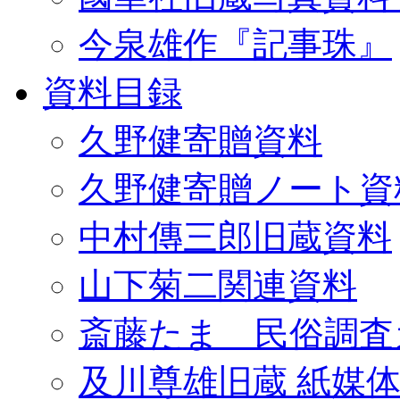
今泉雄作『記事珠』
資料目録
久野健寄贈資料
久野健寄贈ノート資
中村傳三郎旧蔵資料
山下菊二関連資料
斎藤たま 民俗調査
及川尊雄旧蔵 紙媒