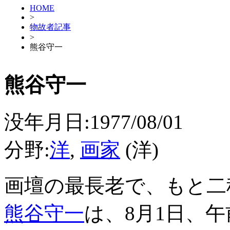
HOME
>
物故者記事
>
熊谷守一
熊谷守一
没年月日:1977/08/01
分野:
洋
,
画家
(洋)
画壇の最長老で、もと二
熊谷守一
は、8月1日、午