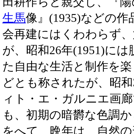
田耕作らと親交し、『陽の
生馬
像』(1935)など
会再建にはくわわらず、
が、昭和26年(1951)
た自由な生活と制作を楽
どとも称されたが、昭和39
ィト・エ・ガルニエ画廊
も、初期の暗欝な色調か
をへて、晩年は、自然の