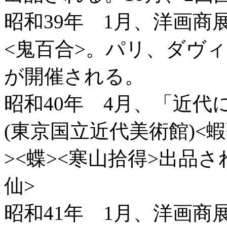
昭和39年 1月、洋画商
<鬼百合>。パリ、ダヴ
が開催される。
昭和40年 4月、「近
(東京国立近代美術館)<
><蝶><寒山拾得>出品
仙>
昭和41年 1月、洋画商