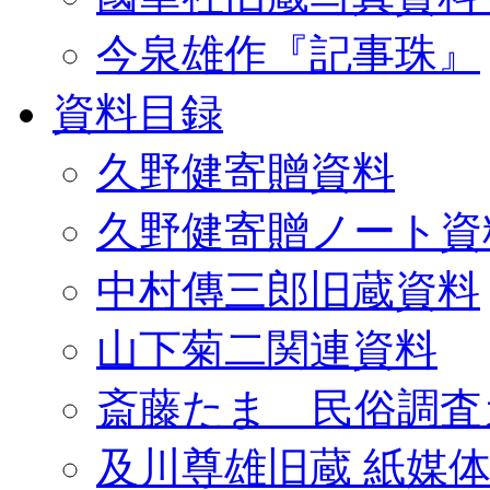
今泉雄作『記事珠』
資料目録
久野健寄贈資料
久野健寄贈ノート資
中村傳三郎旧蔵資料
山下菊二関連資料
斎藤たま 民俗調査
及川尊雄旧蔵 紙媒