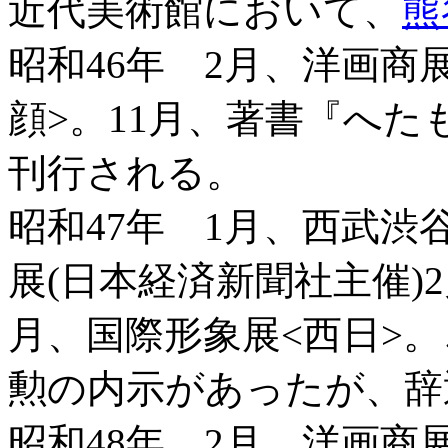
近代美術館において、
熊
昭和46年 2月、洋画商
顔>。11月、著書『へた
刊行される。
昭和47年 1月、西武渋
展(日本経済新聞社主催)
月、国際形象展<西日>
勲の内示があったが、辞
昭和48年 2月、洋画商展