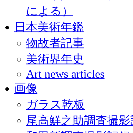
による）
日本美術年鑑
物故者記事
美術界年史
Art news articles
画像
ガラス乾板
尾高鮮之助調査撮影