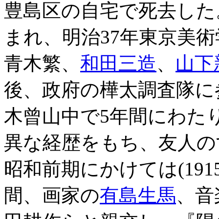
豊島区の自宅で死去した
まれ、明治37年東京美
青木繁、
和田三造
、
山下
後、政府の樺太調査隊に
木曾山中で5年間にわた
異な経歴をもち、友人の
昭和前期にかけては(191
間、画家の
有島生馬
、音