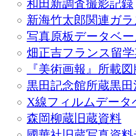
和田新調査撮影記録
新海竹太郎関連ガラ
写真原板データベー
畑正吉フランス留学
『美術画報』所載図
黒田記念館所蔵黒田
X線フィルムデータ
森岡柳蔵旧蔵資料
國華社旧蔵写真資料