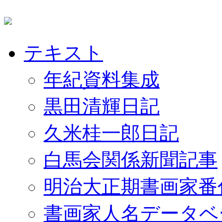
テキスト
年紀資料集成
黒田清輝日記
久米桂一郎日記
白馬会関係新聞記事
明治大正期書画家番
書画家人名データベ