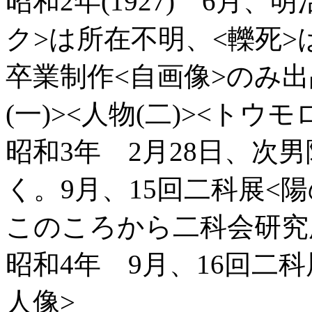
昭和2年(1927) 6月
ク>は所在不明、<轢死
卒業制作<自画像>のみ出
(一)><人物(二)><トウ
昭和3年 2月28日、次
く。9月、15回二科展<陽
このころから二科会研究
昭和4年 9月、16回二科展
人像>