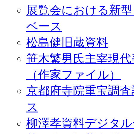
展覧会における新型
ベース
松島健旧蔵資料
笹木繁男氏主宰現代
（作家ファイル）
京都府寺院重宝調査
ス
柳澤孝資料デジタル