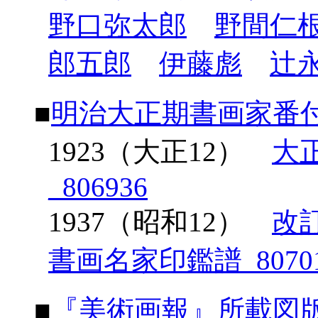
野口弥太郎
野間仁
郎五郎
伊藤彪
辻
■
明治大正期書画家番
1923（大正12）
大
_806936
1937（昭和12）
改
書画名家印鑑譜_8070
■
『美術画報』所載図