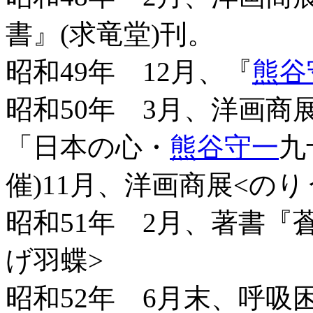
書』(求竜堂)刊。
昭和49年 12月、『
熊谷
昭和50年 3月、洋画商
「日本の心・
熊谷守一
九
催)11月、洋画商展<のり
昭和51年 2月、著書『
げ羽蝶>
昭和52年 6月末、呼吸