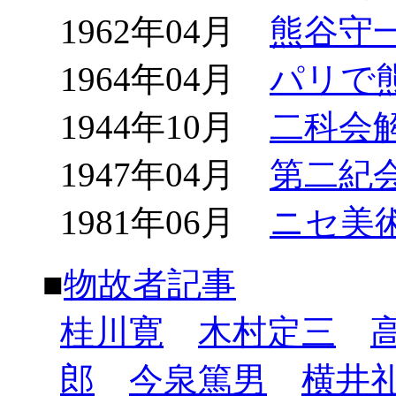
1962年04月
熊谷守
1964年04月
パリで
1944年10月
二科会
1947年04月
第二紀
1981年06月
ニセ美
■
物故者記事
桂川寛
木村定三
郎
今泉篤男
横井