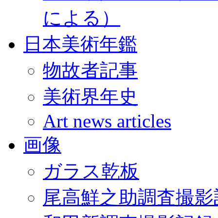
による）
日本美術年鑑
物故者記事
美術界年史
Art news articles
画像
ガラス乾板
尾高鮮之助調査撮影