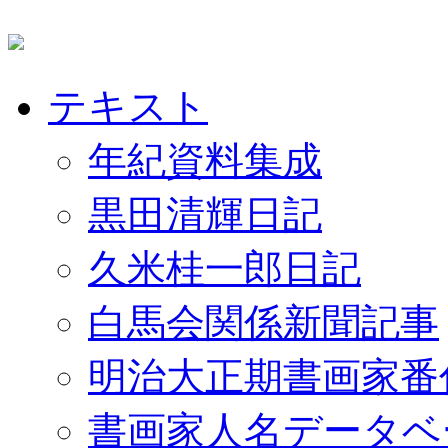
テキスト
年紀資料集成
黒田清輝日記
久米桂一郎日記
白馬会関係新聞記事
明治大正期書画家番
書画家人名データベ