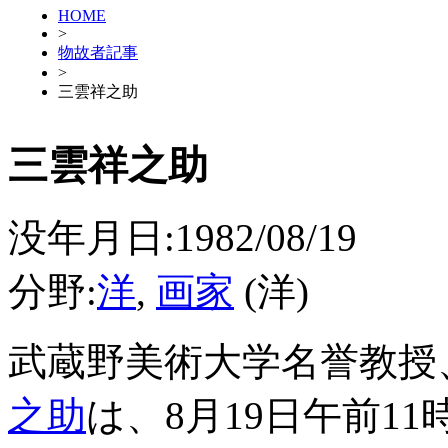
HOME
>
物故者記事
>
三雲祥之助
三雲祥之助
没年月日:1982/08/19
分野:
洋
,
画家
(洋)
武蔵野美術大学名誉教授
之助
は、8月19日午前1