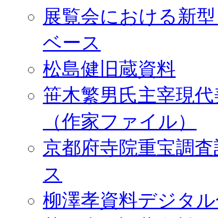
展覧会における新型
ベース
松島健旧蔵資料
笹木繁男氏主宰現代
（作家ファイル）
京都府寺院重宝調査
ス
柳澤孝資料デジタル