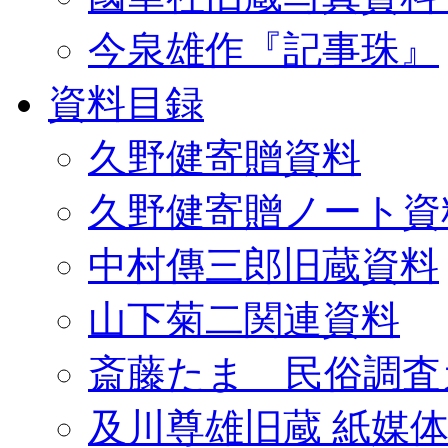
今泉雄作『記事珠』
資料目録
久野健寄贈資料
久野健寄贈ノート資
中村傳三郎旧蔵資料
山下菊二関連資料
斎藤たま 民俗調査
及川尊雄旧蔵 紙媒