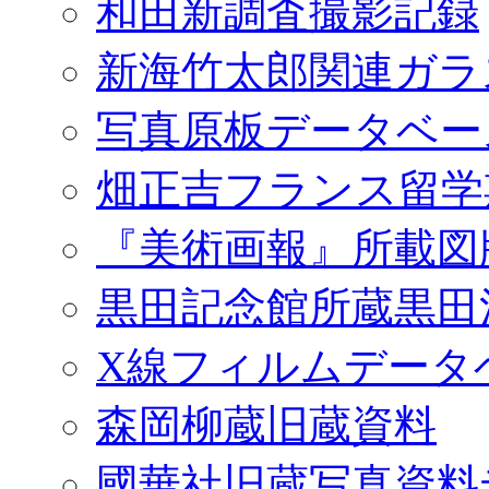
和田新調査撮影記録
新海竹太郎関連ガラ
写真原板データベー
畑正吉フランス留学
『美術画報』所載図
黒田記念館所蔵黒田
X線フィルムデータ
森岡柳蔵旧蔵資料
國華社旧蔵写真資料