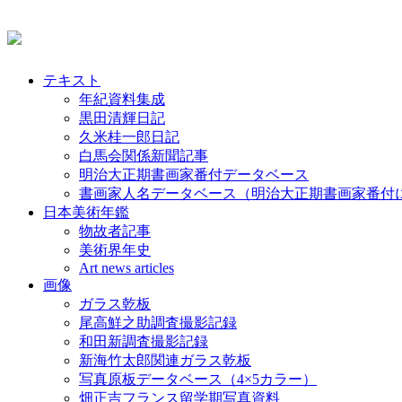
テキスト
年紀資料集成
黒田清輝日記
久米桂一郎日記
白馬会関係新聞記事
明治大正期書画家番付データベース
書画家人名データベース（明治大正期書画家番付
日本美術年鑑
物故者記事
美術界年史
Art news articles
画像
ガラス乾板
尾高鮮之助調査撮影記録
和田新調査撮影記録
新海竹太郎関連ガラス乾板
写真原板データベース（4×5カラー）
畑正吉フランス留学期写真資料