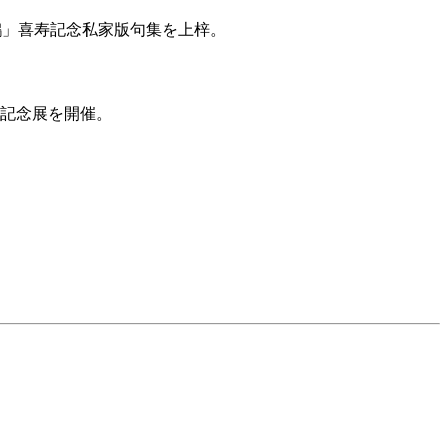
海鵜」喜寿記念私家版句集を上梓。
賞記念展を開催。