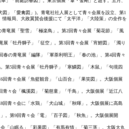
「献華」「前庭訪春図」。東京個展「葦・金剛」と題す。五月、
愛犬図」「愛禽図」)。青竜社社人展として青々会展を設立、第1
。情報局、大政翼賛会後援にて「太平洋」「大陸策」の全作を
回春の青竜展「聖雪」「極楽鳥」。第2回青々会展「菊花節」「風
の青竜展「牡丹獅子」「征空」。第3回青々会展「宵鯉図」「濁り
12回春の青竜展「編隊」「軍荼利明王」「春の池」、第4回青々
出品。第5回青々会展「牡丹獅子」「寒鱗図」「木鼠」「句境四
。第6回青々会展「魚籃観音」「山百合」「果笑図」。大阪個展
第7回青々会「楓溪図」「菊慈童」「千鳥」。大阪個展「近江八
。第8回青々会に「水鶏」「犬山城」「秋暉」。大阪個展に高島
びる」。第9回青々会「電」「百子図」「秋魚」。大阪個展開
青々会「山眠る」「彩果図」「有馬有情」「菊三茎」。大阪大丸