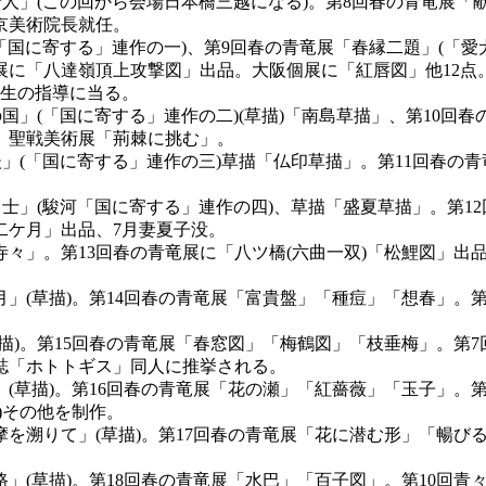
下行人」(この回から会場日本橋三越になる)。第8回春の青竜展
京美術院長就任。
」(「国に寄する」連作の一)、第9回春の青竜展「春縁二題」(「
展に「八達嶺頂上攻撃図」出品。大阪個展に「紅唇図」他12点
究生の指導に当る。
の国」(「国に寄する」連作の二)(草描)「南島草描」、第10
、聖戦美術展「荊棘に挑む」。
越後」(「国に寄する」連作の三)草描「仏印草描」。第11回春
る富士」(駿河「国に寄する」連作の四)、草描「盛夏草描」。第
二ケ月」出品、7月妻夏子没。
寺々」。第13回春の青竜展に「八ツ橋(六曲一双)「松鯉図」
月」(草描)。第14回春の青竜展「富貴盤」「種痘」「想春」
草描)。第15回春の青竜展「春窓図」「梅鶴図」「枝垂梅」。
誌「ホトトギス」同人に推挙される。
」(草描)。第16回春の青竜展「花の瀬」「紅薔薇」「玉子」
)その他を制作。
摩を溯りて」(草描)。第17回春の青竜展「花に潜む形」「暢
路」(草描)。第18回春の青竜展「水巴」「百子図」。第10回