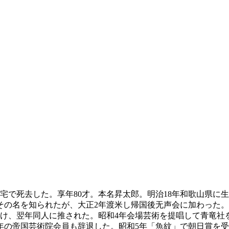
自宅で死去した。享年80才。本名昇太郎。明治18年和歌山県に
その名を知られたが、大正2年渡米し帰国後无声会に加わった。
うけ、翌年同人に推された。昭和4年会場芸術を提唱して青竜社
年の帝国芸術院会員も辞退した。昭和5年「魚紋」で朝日賞を受