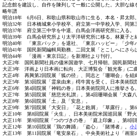
記念館を建設し、自作を陳列して一般に公開した。大胆な線
略年譜
明治18年 6月6日、和歌山県和歌山市に生る、本名・昇太郎
明治32年 日本橋城東小学校卒、府立第一中学校入学、同第
明治37年 府立第三中学を中退、白馬会洋画研究所に入る。
明治39年 白馬会研究所より太平洋研究所に移る。林夏子と
明治40年 「東京パック」を退社、「東京ハッピー」「少年
明治41年 国民新聞編輯局勤務、二回文展「とこしへにさらば
明治44年 「漫画・東京日記」を新潮社より刊行。
大正2年 国民新聞社員の儘米国遊学、七月帰朝。国民新聞
大正3年 洋画より日本画に転向、大正博覧会「観光客」(二曲
大正4年 再興第2回院展「狐の径」、同志と「珊瑚会」を組
大正5年 第3回院展「霊泉由来」樗牛賞を受く。日本美術院
大正6年 第4回院展「神戦の巻」日本美術院同人に推挙さる
大正7年 第5回院展「慈悲光礼讃」。第4回珊瑚会展「大森八
大正8年 第6回院展「土」及「安息」。
大正9年 第7回院展「大安日」「花と鉋屑」「草露行」。第
大正10年 第8回院展「火生」、日本美術院米国巡回展「野
大正11年 第9回院展「つのづきの巻」「庭上印象」。第8
大正12年 第10回院展「鶏の舞踊」「盗心」「賭博者」。
小
大正13年 第11回院展「竜安泉石」、中央美術社より「画室