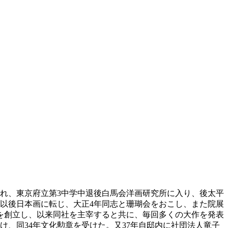
生れ、東京府立第3中学中退後白馬会洋画研究所に入り、後太平
以後日本画に転じ、大正4年同志と珊瑚会をおこし、また院展
を創立し、以来同社を主宰すると共に、毎回多くの大作を発表
け、同34年文化勲章を受けた。又37年自邸内に社団法人竜子