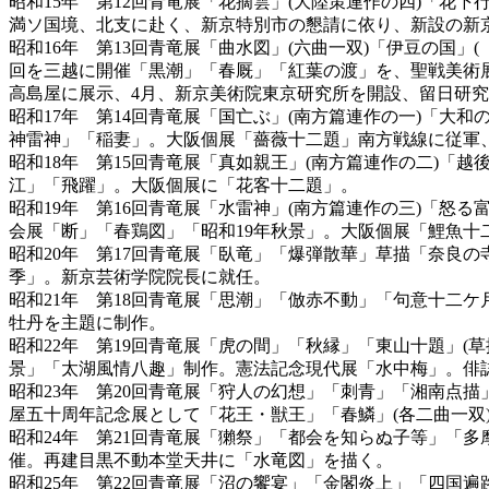
昭和15年 第12回青竜展「花摘雲」(大陸策連作の四)「花
満ソ国境、北支に赴く、新京特別市の懇請に依り、新設の新
昭和16年 第13回青竜展「曲水図」(六曲一双)「伊豆の国
回を三越に開催「黒潮」「春厩」「紅葉の渡」を、聖戦美術
高島屋に展示、4月、新京美術院東京研究所を開設、留日研
昭和17年 第14回青竜展「国亡ぶ」(南方篇連作の一)「大和
神雷神」「稲妻」。大阪個展「薔薇十二題」南方戦線に従軍
昭和18年 第15回青竜展「真如親王」(南方篇連作の二)「
江」「飛躍」。大阪個展に「花客十二題」。
昭和19年 第16回青竜展「水雷神」(南方篇連作の三)「怒
会展「断」「春鶏図」「昭和19年秋景」。大阪個展「鯉魚十
昭和20年 第17回青竜展「臥竜」「爆弾散華」草描「奈良の
季」。新京芸術学院院長に就任。
昭和21年 第18回青竜展「思潮」「倣赤不動」「句意十二ケ
牡丹を主題に制作。
昭和22年 第19回青竜展「虎の間」「秋縁」「東山十題」(
景」「太湖風情八趣」制作。憲法記念現代展「水中梅」。俳
昭和23年 第20回青竜展「狩人の幻想」「刺青」「湘南点描
屋五十周年記念展として「花王・獣王」「春鱗」(各二曲一双
昭和24年 第21回青竜展「獺祭」「都会を知らぬ子等」「多
催。再建目黒不動本堂天井に「水竜図」を描く。
昭和25年 第22回青竜展「沼の饗宴」「金閣炎上」「四国遍