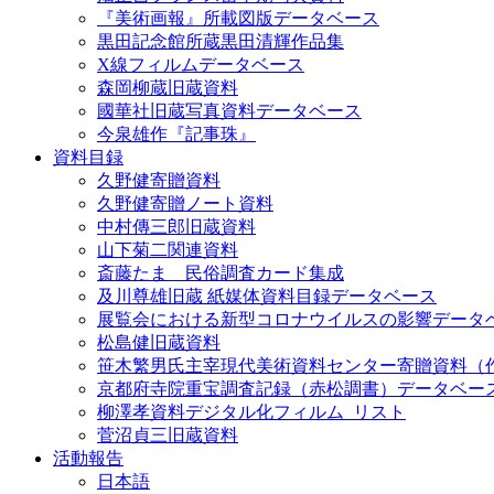
『美術画報』所載図版データベース
黒田記念館所蔵黒田清輝作品集
X線フィルムデータベース
森岡柳蔵旧蔵資料
國華社旧蔵写真資料データベース
今泉雄作『記事珠』
資料目録
久野健寄贈資料
久野健寄贈ノート資料
中村傳三郎旧蔵資料
山下菊二関連資料
斎藤たま 民俗調査カード集成
及川尊雄旧蔵 紙媒体資料目録データベース
展覧会における新型コロナウイルスの影響データ
松島健旧蔵資料
笹木繁男氏主宰現代美術資料センター寄贈資料（
京都府寺院重宝調査記録（赤松調書）データベー
柳澤孝資料デジタル化フィルム_リスト
菅沼貞三旧蔵資料
活動報告
日本語