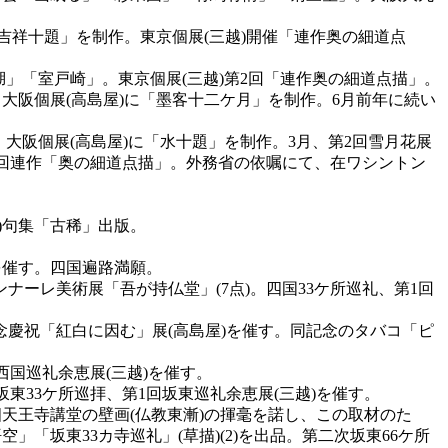
「吉祥十題」を制作。東京個展(三越)開催「連作奥の細道点
代湖」「室戸崎」。東京個展(三越)第2回「連作奥の細道点描」。
大阪個展(高島屋)に「墨客十二ケ月」を制作。6月前年に続い
)。大阪個展(高島屋)に「水十題」を制作。3月、第2回雪月花展
3回連作「奥の細道点描」。外務省の依嘱にて、在ワシントン
)句集「古稀」出版。
を催す。四国遍路満願。
ナーレ美術展「吾が持仏堂」(7点)。四国33ケ所巡礼、第1回
念慶祝「紅白に因む」展(高島屋)を催す。同記念のタバコ「ピ
西国巡礼余恵展(三越)を催す。
坂東33ケ所巡拝、第1回坂東巡礼余恵展(三越)を催す。
天王寺講堂の壁画(仏教東漸)の揮毫を諾し、この取材のた
「坂東33カ寺巡礼」(草描)(2)を出品。第二次坂東66ケ所