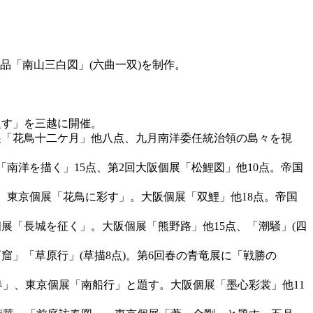
品「南山三白図」(六曲一双)を制作。
題す」を三越に開催。
個展「花鳥十二ケ月」他八点、九月南洋委任統治領の島々を視
「南洋を描く」15点、第2回大阪個展「松鯉図」他10点。帝国
」。東京個展「花鳥に彩す」。大阪個展「双鯉」他18点。帝国
個展「長城を征く」。大阪個展「熊野路」他15点、「潮騒」(四
窟」「草原行」(草描8点)。第6回春の青竜展に「戦勝の
の春」、東京個展「南船行」と題す。大阪個展「墨心彩裳」他11