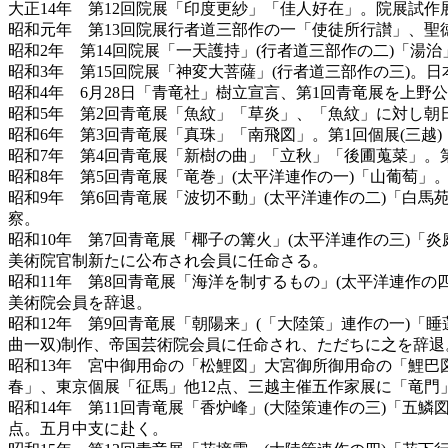
大正14年 第12回院展「印度更紗」「佳人好在」。院展試
昭和元年 第13回院展行者道三部作の一「使徒所行讃」、聖
昭和2年 第14回院展「一天護持」(行者道三部作の二)「湯
昭和3年 第15回院展「神変大菩薩」(行者道三部作の三)。
昭和4年 6月28日「青竜社」樹立宣言、第1回青竜展を上
昭和5年 第2回青竜展「魚紋」「草炎」、「魚紋」に対し朝
昭和6年 第3回青竜展「真珠」「南飛図」。第1回個展(三越)
昭和7年 第4回青竜展「新樹の曲」「立秋」「後圃蒐菜」。第
昭和8年 第5回青竜展「竜巻」(太平洋連作の一)「山葡萄
昭和9年 第6回青竜展「波切不動」(太平洋連作の二)「白
察。
昭和10年 第7回青竜展「椰子の篝火」(太平洋連作の三)「
美術院官制新たに公布され会員に任命さる。
昭和11年 第8回青竜展「海洋を制するもの」(太平洋連作の
美術院会員を辞退。
昭和12年 第9回青竜展「朝陽来」(「大陸策」連作の一)「
曲一双)制作、帝国芸術院会員に任命され、ただちに之を辞退
昭和13年 宮中御用命の「松鯉図」大宮御所御用命の「鯉巴図
春」、東京個展「征馬」他12点、三越主催五作家展に「竜門
昭和14年 第11回青竜展「香炉峰」(大陸策連作の三)「五
点。五月中支に赴く。