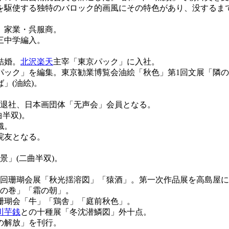
を駆使する独特のバロック的画風にその特色があり、没するま
。家業・呉服商。
三中学編入。
結婚。
北沢楽天
主宰「東京パック」に入社。
パック」を編集。東京勧業博覧会油絵「秋色」第1回文展「隣の
」(油絵)。
社退社、日本画団体「无声会」会員となる。
半双)。
織。
院友となる。
。
景」(二曲半双)。
6回珊瑚会展「秋光揺溶図」「猿酒」。第一次作品展を高島屋
火の巻」「霜の朝」。
回珊瑚会「牛」「鶏舎」「庭前秋色」。
川芋銭
との十種展「冬沈潜鱗図」外十点。
の解放」を刊行。