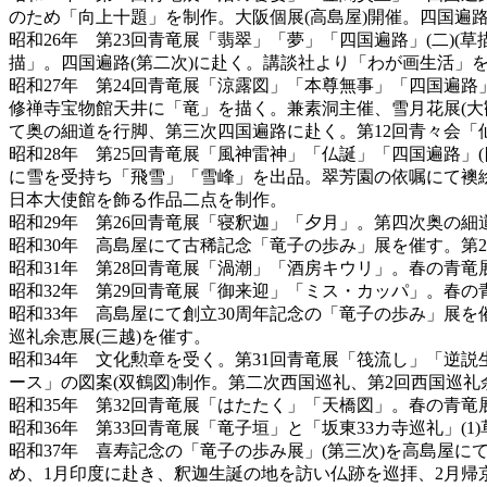
のため「向上十題」を制作。大阪個展(高島屋)開催。四国遍路
昭和26年 第23回青竜展「翡翠」「夢」「四国遍路」(二)
描」。四国遍路(第二次)に赴く。講談社より「わが画生活」
昭和27年 第24回青竜展「涼露図」「本尊無事」「四国遍路」
修禅寺宝物館天井に「竜」を描く。兼素洞主催、雪月花展(大
て奥の細道を行脚、第三次四国遍路に赴く。第12回青々会「
昭和28年 第25回青竜展「風神雷神」「仏誕」「四国遍路」(
に雪を受持ち「飛雪」「雪峰」を出品。翠芳園の依嘱にて襖絵
日本大使館を飾る作品二点を制作。
昭和29年 第26回青竜展「寝釈迦」「夕月」。第四次奥の
昭和30年 高島屋にて古稀記念「竜子の歩み」展を催す。第
昭和31年 第28回青竜展「渦潮」「酒房キウリ」。春の青竜
昭和32年 第29回青竜展「御来迎」「ミス・カッパ」。春
昭和33年 高島屋にて創立30周年記念の「竜子の歩み」展を
巡礼余恵展(三越)を催す。
昭和34年 文化勲章を受く。第31回青竜展「筏流し」「逆
ース」の図案(双鶴図)制作。第二次西国巡礼、第2回西国巡礼
昭和35年 第32回青竜展「はたたく」「天橋図」。春の青竜
昭和36年 第33回青竜展「竜子垣」と「坂東33カ寺巡礼」(
昭和37年 喜寿記念の「竜子の歩み展」(第三次)を高島屋
め、1月印度に赴き、釈迦生誕の地を訪い仏跡を巡拝、2月帰京。