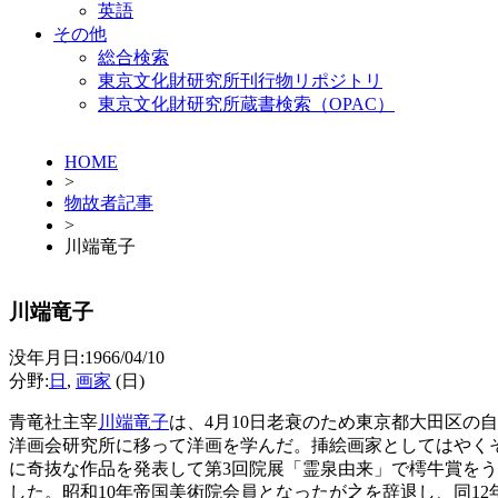
英語
その他
総合検索
東京文化財研究所刊行物リポジトリ
東京文化財研究所蔵書検索（OPAC）
HOME
>
物故者記事
>
川端竜子
川端竜子
没年月日:1966/04/10
分野:
日
,
画家
(日)
青竜社主宰
川端竜子
は、4月10日老衰のため東京都大田区の
洋画会研究所に移って洋画を学んだ。挿絵画家としてはやく
に奇抜な作品を発表して第3回院展「霊泉由来」で樗牛賞を
した。昭和10年帝国美術院会員となったが之を辞退し、同12