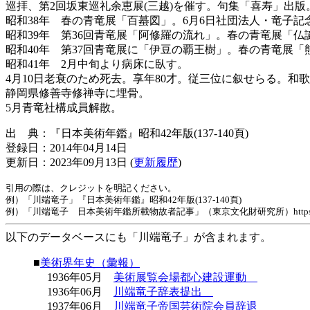
巡拝、第2回坂東巡礼余恵展(三越)を催す。句集「喜寿」出版
昭和38年 春の青竜展「百蟇図」。6月6日社団法人・竜子記
昭和39年 第36回青竜展「阿修羅の流れ」。春の青竜展「
昭和40年 第37回青竜展に「伊豆の覇王樹」。春の青竜展「
昭和41年 2月中旬より病床に臥す。
4月10日老衰のため死去。享年80才。従三位に叙せらる。
静岡県修善寺修禅寺に埋骨。
5月青竜社構成員解散。
出 典：『日本美術年鑑』昭和42年版(137-140頁)
登録日：2014年04月14日
更新日：2023年09月13日 (
更新履歴
)
引用の際は、クレジットを明記ください。
例）「川端竜子」『日本美術年鑑』昭和42年版(137-140頁)
例）「川端竜子 日本美術年鑑所載物故者記事」（東京文化財研究所）https://www.tobunke
以下のデータベースにも「川端竜子」が含まれます。
■
美術界年史（彙報）
1936年05月
美術展覧会場都心建設運動
1936年06月
川端竜子辞表提出
1937年06月
川端竜子帝国芸術院会員辞退