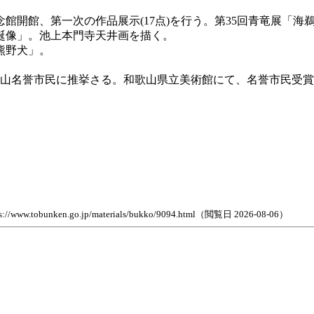
。
念館開館、第一次の作品展示(17点)を行う。第35回青竜展「
仏誕像」。池上本門寺天井画を描く。
熊野犬」。
和歌山名誉市民に推挙さる。和歌山県立美術館にて、名誉市民受
n.go.jp/materials/bukko/9094.html（閲覧日 2026-08-06）