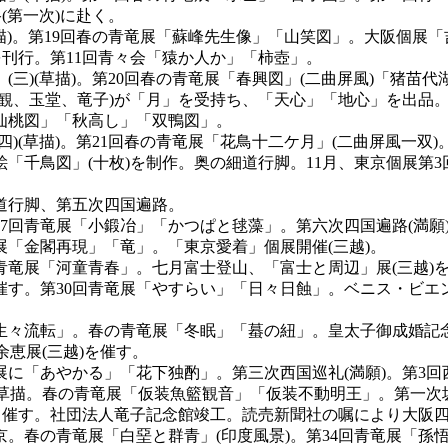
(第一次)に赴く。
(草描)。第19回春の青竜展「蘇峰先生像」「山笑図」。大阪個展
を刊行。第11回青々会「猿か人か」「柿壺」。
(三)(草描)。第20回春の青竜展「春興図」(二曲屏風)「猪苗
観、玉堂、竜子)が「月」を受持ち、「天心」「地心」を出品。
仙桃図」「秋高し」「双鴨図」。
四)(草描)。第21回春の青竜展「花鳥十二ケ月」(二曲屏風一双
「千鳥図」(十枚)を制作。奥の細道行脚。11月、東京個展第
細道行脚、第五次四国遍路。
27回青竜展「小鍛冶」「かつぱと毬藻」。第六次四国遍路(満願
展「金閣再現」「竜」。「東京愛着」個展開催(三越)。
の青竜展「河童青春」。七月富士登山、「富士と周辺」展(三越)
催す。第30回青竜展「やすらい」「日々日蝕」。ベニス・ビエン
説生々流転」。春の青竜展「冬眠」「蟇の紐」。皇太子御成婚記
余恵展(三越)を催す。
展に「あやかる」「花下独酌」。第三次西国巡礼(満願)。第3回
1)草描。春の青竜展「仮装魚籃観音」「仮装不動明王」。第一次
にて催す。社団法人竜子記念館竣工。読売新聞社の嘱により大阪四
春の青竜展「白堊と群青」(印度風景)。第34回青竜展「孫悟空」