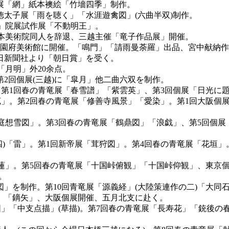
作展「網」紙本襖絵「竹墻四季」制作。
徳太子展「雨を聴く」「水涯遊禽図」(六曲半双)制作。
治」院展試作展「不動明王」。
日本美術院同人を辞退、三越主催「竜子作品展」開催。
野公園府美術館に開催。「鳴門」「請雨曼荼羅」出品、宮中献納作
日新聞社より「朝日賞」を受く。
「月明」外20余点。
2回個展(三越)に「皐月」他二曲六双を制作。
」。第1回春の青竜展「春雪譜」「紫雲英」、第3回個展「日光に
馬苑」。第2回春の青竜展「修善寺風景」「愛染」。第1回大阪
炎庭想雪図」。第3回春の青竜展「鶴鼎図」「浪戯」、第5回個展
四)「雷」。第1回新帝展「茸狩図」。第4回春の青竜展「花垣
睡蓮」。第5回春の青竜展「十国峠俯観」「十国峠仰観」、東京
。
」を制作。第10回青竜展「源義経」(大陸策連作の二)「大同石
」「鏑矢」、大阪個展開催、五月北支に赴く。
鱗図」「中支点描」(草描)。第7回春の青竜展「長寿花」「銃後