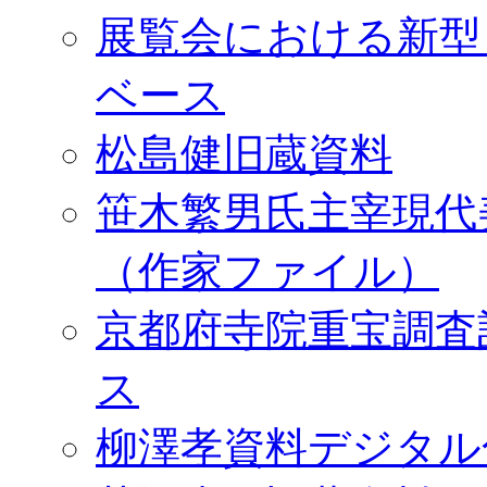
展覧会における新型
ベース
松島健旧蔵資料
笹木繁男氏主宰現代
（作家ファイル）
京都府寺院重宝調査
ス
柳澤孝資料デジタル