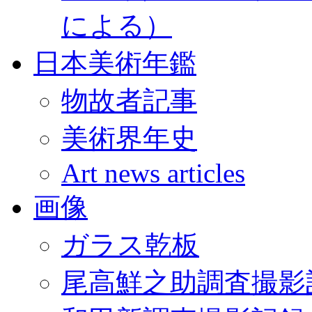
による）
日本美術年鑑
物故者記事
美術界年史
Art news articles
画像
ガラス乾板
尾高鮮之助調査撮影