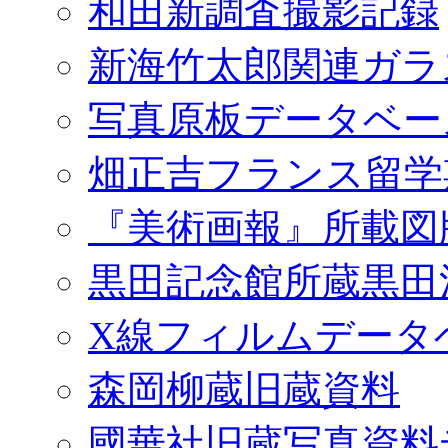
和田新調査撮影記録
新海竹太郎関連ガラ
写真原板データベー
畑正吉フランス留学
『美術画報』所載図
黒田記念館所蔵黒田
X線フィルムデータ
森岡柳蔵旧蔵資料
國華社旧蔵写真資料