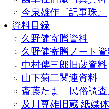
今泉雄作『記事珠』
資料目録
久野健寄贈資料
久野健寄贈ノート資
中村傳三郎旧蔵資料
山下菊二関連資料
斎藤たま 民俗調査
及川尊雄旧蔵 紙媒