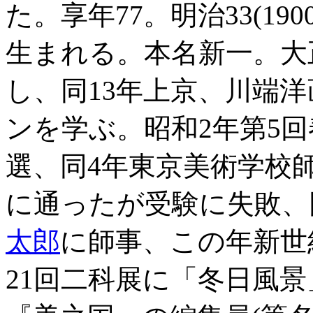
た。享年77。明治33(19
生まれる。本名新一。大
し、同13年上京、川端
ンを学ぶ。昭和2年第5
選、同4年東京美術学校
に通ったが受験に失敗、
太郎
に師事、この年新世
21回二科展に「冬日風景