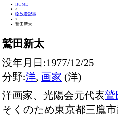
HOME
>
物故者記事
>
鷲田新太
鷲田新太
没年月日:1977/12/25
分野:
洋
,
画家
(洋)
洋画家、光陽会元代表
鷲
そくのため東京都三鷹市