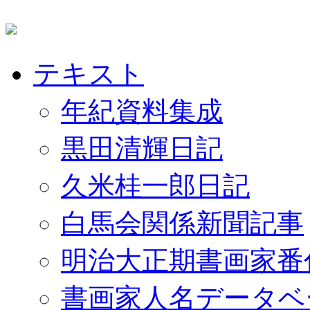
テキスト
年紀資料集成
黒田清輝日記
久米桂一郎日記
白馬会関係新聞記事
明治大正期書画家番
書画家人名データベ