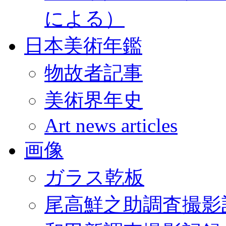
による）
日本美術年鑑
物故者記事
美術界年史
Art news articles
画像
ガラス乾板
尾高鮮之助調査撮影