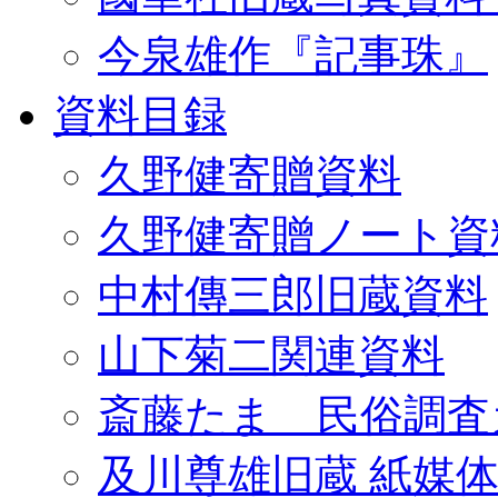
今泉雄作『記事珠』
資料目録
久野健寄贈資料
久野健寄贈ノート資
中村傳三郎旧蔵資料
山下菊二関連資料
斎藤たま 民俗調査
及川尊雄旧蔵 紙媒