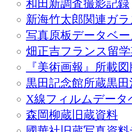
和田新調査撮影記録
新海竹太郎関連ガラ
写真原板データベー
畑正吉フランス留学
『美術画報』所載図
黒田記念館所蔵黒田
X線フィルムデータ
森岡柳蔵旧蔵資料
國華社旧蔵写真資料