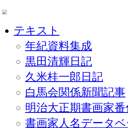
テキスト
年紀資料集成
黒田清輝日記
久米桂一郎日記
白馬会関係新聞記事
明治大正期書画家番
書画家人名データベ