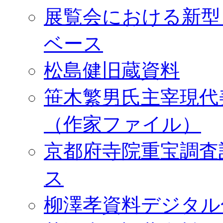
展覧会における新型
ベース
松島健旧蔵資料
笹木繁男氏主宰現代
（作家ファイル）
京都府寺院重宝調査
ス
柳澤孝資料デジタル