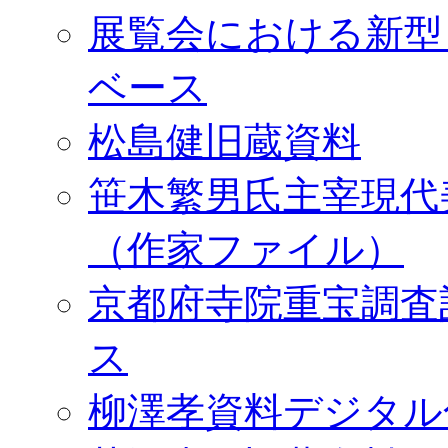
展覧会における新型
ベース
松島健旧蔵資料
笹木繁男氏主宰現代
（作家ファイル）
京都府寺院重宝調査
ス
柳澤孝資料デジタル