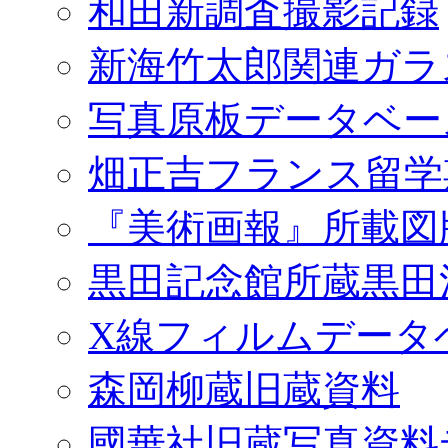
和田新調査撮影記録
新海竹太郎関連ガラ
写真原板データベー
畑正吉フランス留学
『美術画報』所載図
黒田記念館所蔵黒田
X線フィルムデータ
森岡柳蔵旧蔵資料
國華社旧蔵写真資料