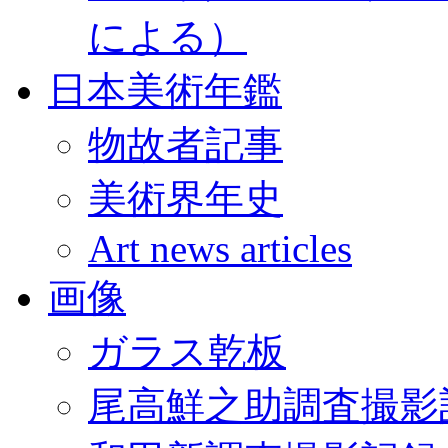
による）
日本美術年鑑
物故者記事
美術界年史
Art news articles
画像
ガラス乾板
尾高鮮之助調査撮影