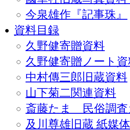
今泉雄作『記事珠』
資料目録
久野健寄贈資料
久野健寄贈ノート資
中村傳三郎旧蔵資料
山下菊二関連資料
斎藤たま 民俗調査
及川尊雄旧蔵 紙媒