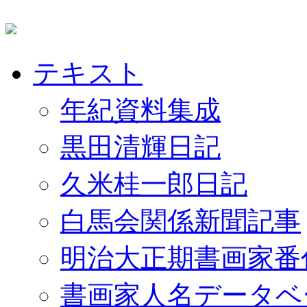
テキスト
年紀資料集成
黒田清輝日記
久米桂一郎日記
白馬会関係新聞記事
明治大正期書画家番
書画家人名データベ