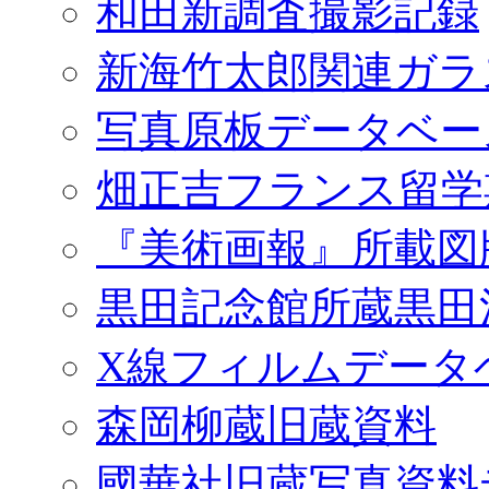
和田新調査撮影記録
新海竹太郎関連ガラ
写真原板データベー
畑正吉フランス留学
『美術画報』所載図
黒田記念館所蔵黒田
X線フィルムデータ
森岡柳蔵旧蔵資料
國華社旧蔵写真資料