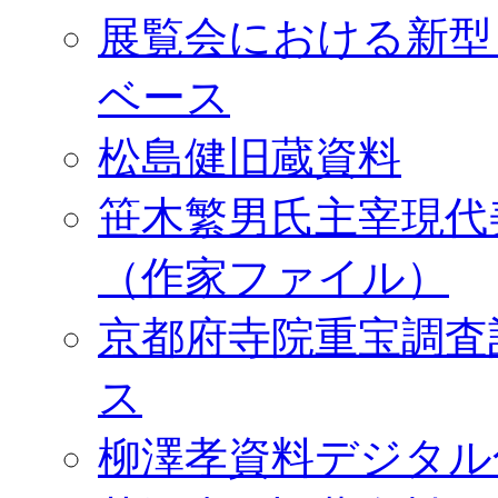
展覧会における新型
ベース
松島健旧蔵資料
笹木繁男氏主宰現代
（作家ファイル）
京都府寺院重宝調査
ス
柳澤孝資料デジタル