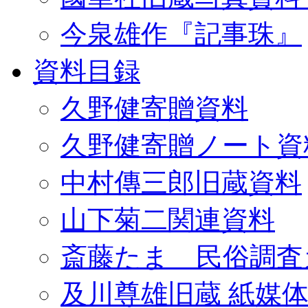
今泉雄作『記事珠』
資料目録
久野健寄贈資料
久野健寄贈ノート資
中村傳三郎旧蔵資料
山下菊二関連資料
斎藤たま 民俗調査
及川尊雄旧蔵 紙媒