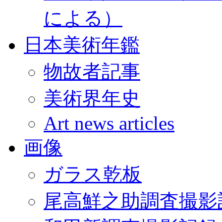
による）
日本美術年鑑
物故者記事
美術界年史
Art news articles
画像
ガラス乾板
尾高鮮之助調査撮影