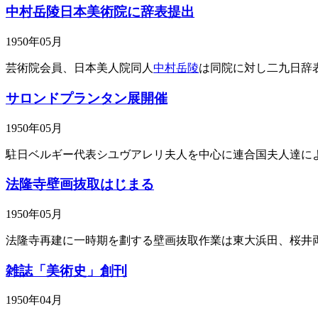
中村岳陵日本美術院に辞表提出
1950年05月
芸術院会員、日本美人院同人
中村岳陵
は同院に対し二九日辞
サロンドプランタン展開催
1950年05月
駐日ベルギー代表シユヴアレリ夫人を中心に連合国夫人達に
法隆寺壁画抜取はじまる
1950年05月
法隆寺再建に一時期を劃する壁画抜取作業は東大浜田、桜井
雑誌「美術史」創刊
1950年04月