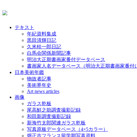
テキスト
年紀資料集成
黒田清輝日記
久米桂一郎日記
白馬会関係新聞記事
明治大正期書画家番付データベース
書画家人名データベース（明治大正期書画家番付
日本美術年鑑
物故者記事
美術界年史
Art news articles
画像
ガラス乾板
尾高鮮之助調査撮影記録
和田新調査撮影記録
新海竹太郎関連ガラス乾板
写真原板データベース（4×5カラー）
畑正吉フランス留学期写真資料