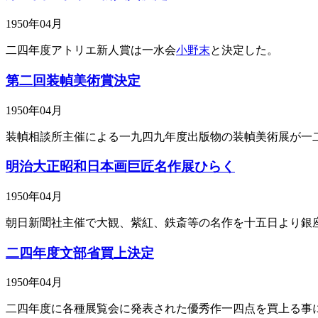
1950年04月
二四年度アトリエ新人賞は一水会
小野末
と決定した。
第二回装幀美術賞決定
1950年04月
装幀相談所主催による一九四九年度出版物の装幀美術展が一
明治大正昭和日本画巨匠名作展ひらく
1950年04月
朝日新聞社主催で大観、紫紅、鉄斎等の名作を十五日より銀
二四年度文部省買上決定
1950年04月
二四年度に各種展覧会に発表された優秀作一四点を買上る事