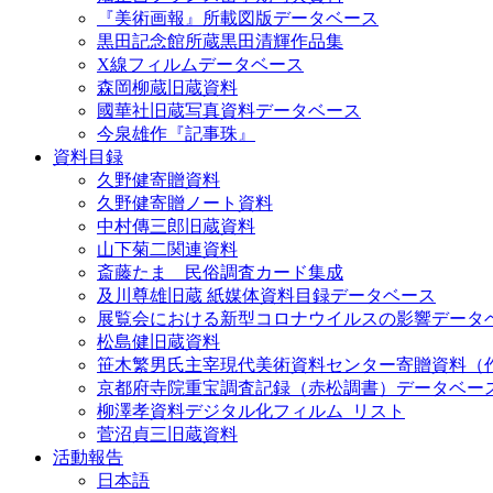
『美術画報』所載図版データベース
黒田記念館所蔵黒田清輝作品集
X線フィルムデータベース
森岡柳蔵旧蔵資料
國華社旧蔵写真資料データベース
今泉雄作『記事珠』
資料目録
久野健寄贈資料
久野健寄贈ノート資料
中村傳三郎旧蔵資料
山下菊二関連資料
斎藤たま 民俗調査カード集成
及川尊雄旧蔵 紙媒体資料目録データベース
展覧会における新型コロナウイルスの影響データ
松島健旧蔵資料
笹木繁男氏主宰現代美術資料センター寄贈資料（
京都府寺院重宝調査記録（赤松調書）データベー
柳澤孝資料デジタル化フィルム_リスト
菅沼貞三旧蔵資料
活動報告
日本語