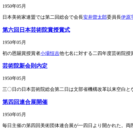
1950年05月
日本美術家連盟では第二回総会で会長
安井曽太郎
委員長
伊原
第六回日本芸術院賞授賞式
1950年05月
初の恩賜賞授賞者
小場恒吉
他七名に対する二四年度芸術院授
芸術院新会則内定
1950年05月
三〇日の日本芸術院総会第二日は文部省機構改革以来空白と
第四回連合展開催
1950年05月
毎日主催の第四回美術団体連合展が一四日より開かれた。両