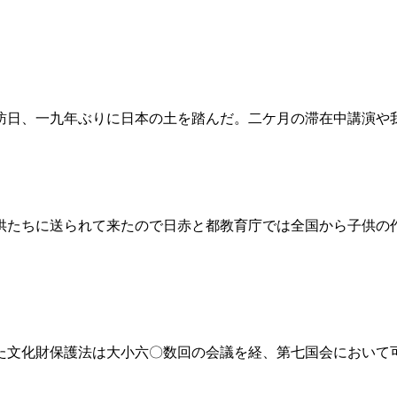
。
訪日、一九年ぶりに日本の土を踏んだ。二ケ月の滞在中講演や
供たちに送られて来たので日赤と都教育庁では全国から子供の
た文化財保護法は大小六〇数回の会議を経、第七国会において