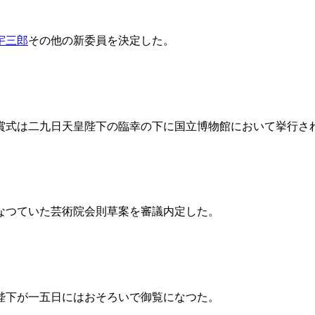
宇三郎
その他の新委員を決定した。
賞式は二九日天皇陛下の臨幸の下に国立博物館において挙行さ
なつていた芸術院会則草案を審議内定した。
陛下が一五日にはおそろいで御覧になつた。