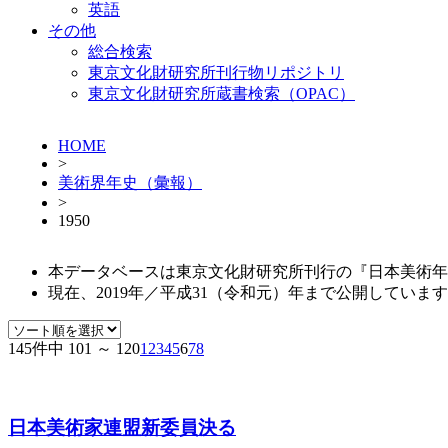
英語
その他
総合検索
東京文化財研究所刊行物リポジトリ
東京文化財研究所蔵書検索（OPAC）
HOME
>
美術界年史（彙報）
>
1950
本データベースは東京文化財研究所刊行の『日本美術年
現在、2019年／平成31（令和元）年まで公開しています。（
145件中 101 ～ 120
1
2
3
4
5
6
7
8
日本美術家連盟新委員決る