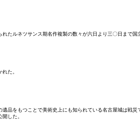
られたルネツサンス期名作複製の数々が六日より三〇日まで国
かれた。
の遺品をもつことで美術史上にも知られている名古屋城は戦災
公開した。