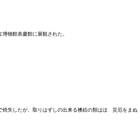
立博物館表慶館に展観された。
で焼失したが、取りはずしの出来る襖絵の類はほゞ災厄をまぬ