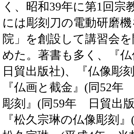
く、昭和39年に第1回宗
には彫刻刀の電動研磨機
院」を創設して講習会を
めた。著書も多く、『仏
日貿出版社)、『仏像彫刻
『仏画と截金』(同52年
彫刻』(同59年 日貿出
『松久宗琳の仏像彫刻』