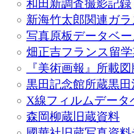
和田新調査撮影記録
新海竹太郎関連ガラ
写真原板データベー
畑正吉フランス留学
『美術画報』所載図
黒田記念館所蔵黒田
X線フィルムデータ
森岡柳蔵旧蔵資料
國華社旧蔵写真資料