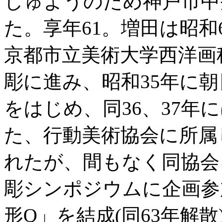
しゅようのため神戸市中
た。享年61。増田は昭和
京都市立美術大学西洋画
彫に進み、昭和35年に朝
をはじめ、同36、37年
た、行動美術協会に所属
れたが、間もなく同協会
彫シンポジウムに企画参
形Q」を結成(同63年解散