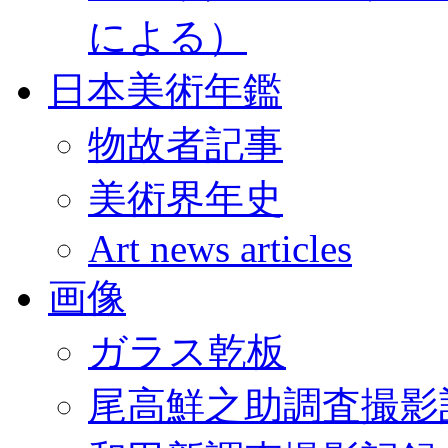
による）
日本美術年鑑
物故者記事
美術界年史
Art news articles
画像
ガラス乾板
尾高鮮之助調査撮影