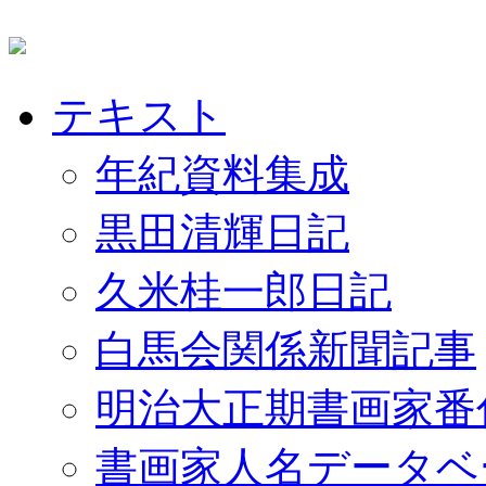
テキスト
年紀資料集成
黒田清輝日記
久米桂一郎日記
白馬会関係新聞記事
明治大正期書画家番
書画家人名データベ