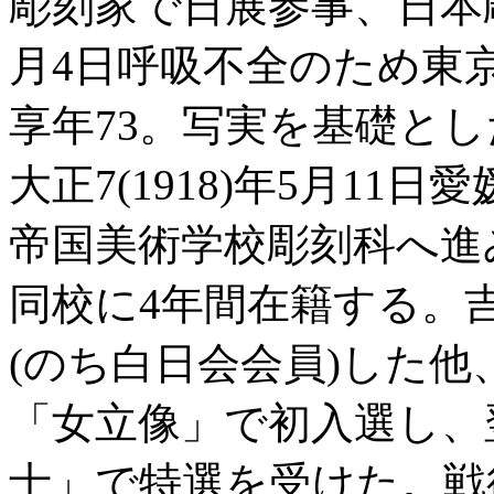
彫刻家で日展参事、日本
月4日呼吸不全のため東
享年73。写実を基礎と
大正7(1918)年5月1
帝国美術学校彫刻科へ進
同校に4年間在籍する。
(のち白日会会員)した他
「女立像」で初入選し、
士」で特選を受けた。戦