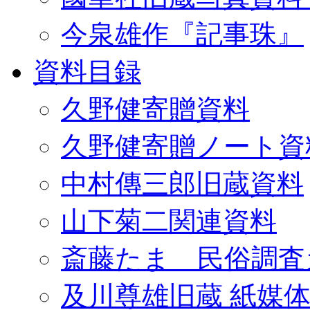
今泉雄作『記事珠』
資料目録
久野健寄贈資料
久野健寄贈ノート資
中村傳三郎旧蔵資料
山下菊二関連資料
斎藤たま 民俗調査
及川尊雄旧蔵 紙媒