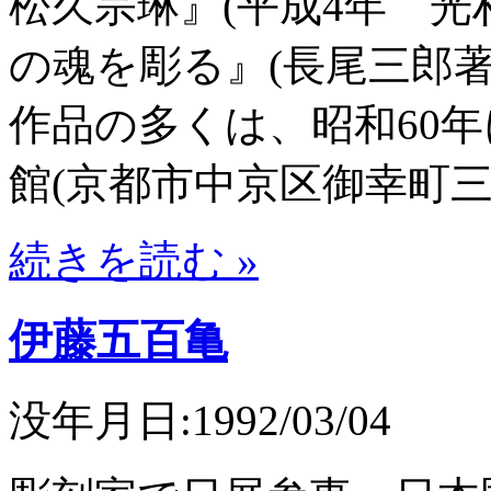
松久宗琳』(平成4年 光
の魂を彫る』(長尾三郎著
作品の多くは、昭和60
館(京都市中京区御幸町
続きを読む »
伊藤五百亀
没年月日:1992/03/04