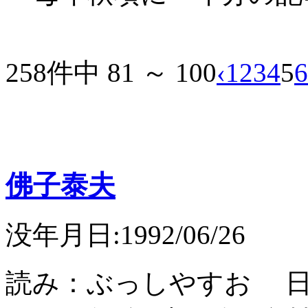
258件中 81 ～ 100
‹
1
2
3
4
5
6
佛子泰夫
没年月日:1992/06/26
読み：ぶっしやすお 日