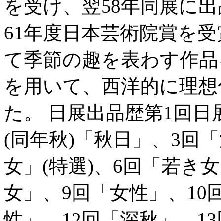
を受け、翌58年同展に
61年度日本芸術院賞を
て季節の趣を表わす作品
を用いて、西洋的に理想
た。 日展出品歴第1回日展
(同年秋)「秋日」、3回
女」(特選)、6回「若き
女」、9回「女性」、10回
性」、12回「深秋」、1