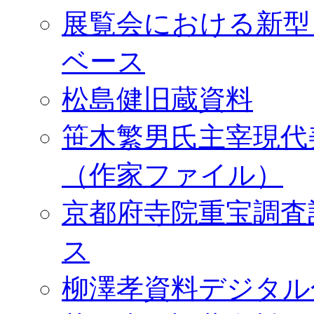
展覧会における新型
ベース
松島健旧蔵資料
笹木繁男氏主宰現代
（作家ファイル）
京都府寺院重宝調査
ス
柳澤孝資料デジタル