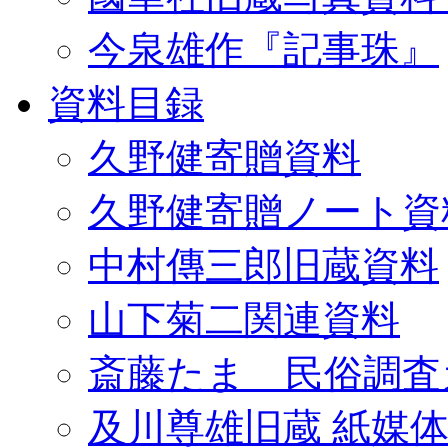
今泉雄作『記事珠』
資料目録
久野健寄贈資料
久野健寄贈ノート資
中村傳三郎旧蔵資料
山下菊二関連資料
斎藤たま 民俗調査
及川尊雄旧蔵 紙媒