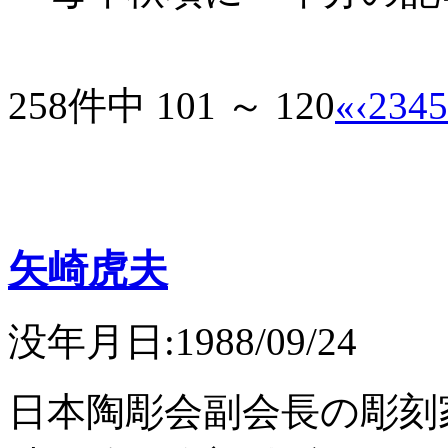
258件中 101 ～ 120
«
‹
2
3
4
5
矢崎虎夫
没年月日:1988/09/24
日本陶彫会副会長の彫刻家