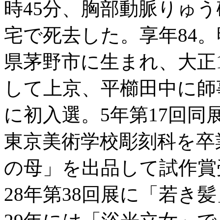
時45分、胸部動脈りゅ
宅で死去した。享年84。明治
県茅野市に生まれ、大正12
して上京、平櫛田中に師
に初入選。5年第17回同
東京美術学校彫刻科を卒
の母」を出品して試作賞
28年第38回展に「若き