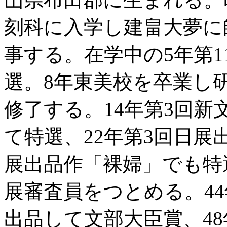
刻科に入学し建畠大夢に
事する。在学中の5年第
選。8年東美校を卒業し
修了する。14年第3回
て特選、22年第3回日展
展出品作「裸婦」でも特
展審査員をつとめる。4
出品して文部大臣賞、4