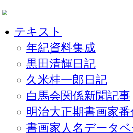
テキスト
年紀資料集成
黒田清輝日記
久米桂一郎日記
白馬会関係新聞記事
明治大正期書画家番
書画家人名データベ