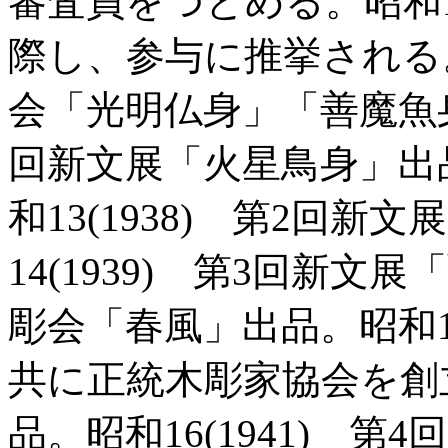
審査員をつとめる。昭和10
際し、参与に推挙される。昭
会「光明仏身」「善魔魚身」
回新文展「火星鳥身」出
和13(1938) 第2回
14(1939) 第3回新
彫会「春風」出品。昭和15
共に正統木彫家協会を創
品。昭和16(1941) 