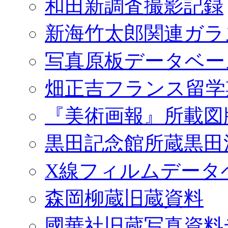
和田新調査撮影記録
新海竹太郎関連ガラ
写真原板データベー
畑正吉フランス留学
『美術画報』所載図
黒田記念館所蔵黒田
X線フィルムデータ
森岡柳蔵旧蔵資料
國華社旧蔵写真資料