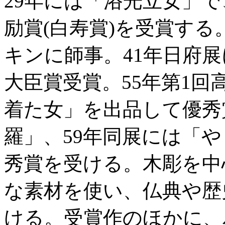
29年には「浴光立女」で
励賞(白寿賞)を受賞する
キンに師事。41年日府
大臣賞受賞。55年第1
着た女」を出品して優秀
羅」、59年同展には「
秀賞を受ける。木彫を中
な素材を使い、仏典や歴
ける。受賞作のほかに、