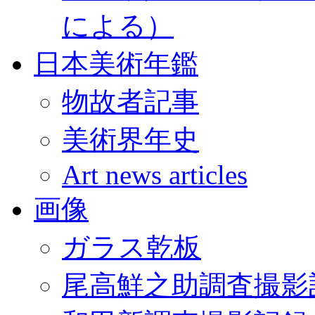
による）
日本美術年鑑
物故者記事
美術界年史
Art news articles
画像
ガラス乾板
尾高鮮之助調査撮影