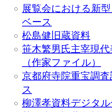
展覧会における新型
ベース
松島健旧蔵資料
笹木繁男氏主宰現代
（作家ファイル）
京都府寺院重宝調査
ス
柳澤孝資料デジタル