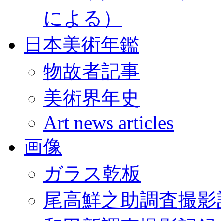
による）
日本美術年鑑
物故者記事
美術界年史
Art news articles
画像
ガラス乾板
尾高鮮之助調査撮影