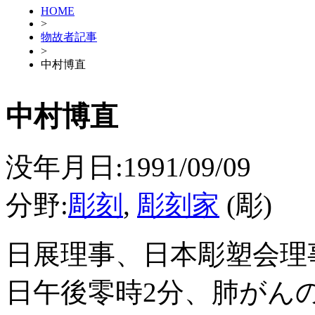
HOME
>
物故者記事
>
中村博直
中村博直
没年月日:1991/09/09
分野:
彫刻
,
彫刻家
(彫)
日展理事、日本彫塑会理
日午後零時2分、肺がん