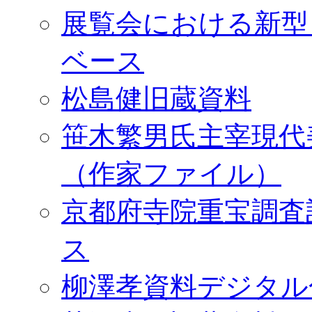
展覧会における新型
ベース
松島健旧蔵資料
笹木繁男氏主宰現代
（作家ファイル）
京都府寺院重宝調査
ス
柳澤孝資料デジタル