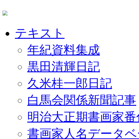
テキスト
年紀資料集成
黒田清輝日記
久米桂一郎日記
白馬会関係新聞記事
明治大正期書画家番
書画家人名データベ