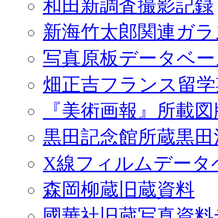
和田新調査撮影記録
新海竹太郎関連ガラ
写真原板データベー
畑正吉フランス留学
『美術画報』所載図
黒田記念館所蔵黒田
X線フィルムデータ
森岡柳蔵旧蔵資料
國華社旧蔵写真資料