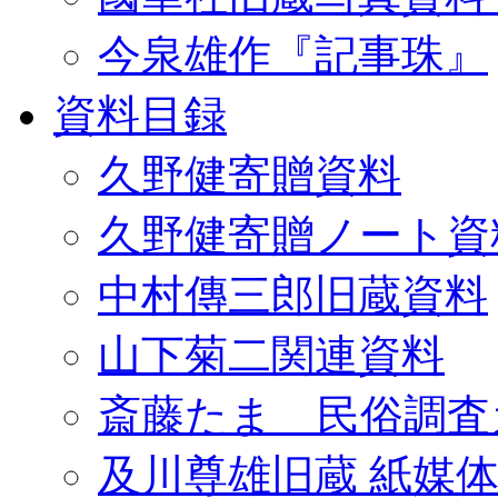
今泉雄作『記事珠』
資料目録
久野健寄贈資料
久野健寄贈ノート資
中村傳三郎旧蔵資料
山下菊二関連資料
斎藤たま 民俗調査
及川尊雄旧蔵 紙媒