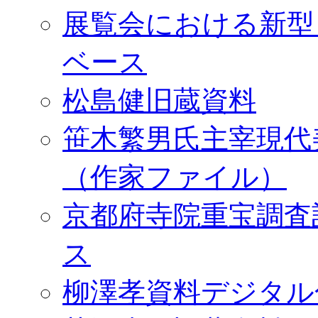
展覧会における新型
ベース
松島健旧蔵資料
笹木繁男氏主宰現代
（作家ファイル）
京都府寺院重宝調査
ス
柳澤孝資料デジタル