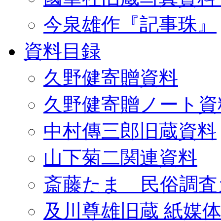
今泉雄作『記事珠』
資料目録
久野健寄贈資料
久野健寄贈ノート資
中村傳三郎旧蔵資料
山下菊二関連資料
斎藤たま 民俗調査
及川尊雄旧蔵 紙媒