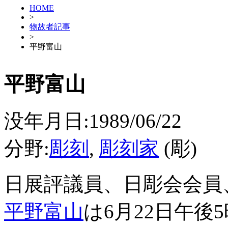
HOME
>
物故者記事
>
平野富山
平野富山
没年月日:1989/06/22
分野:
彫刻
,
彫刻家
(彫)
日展評議員、日彫会会員
平野富山
は6月22日午後