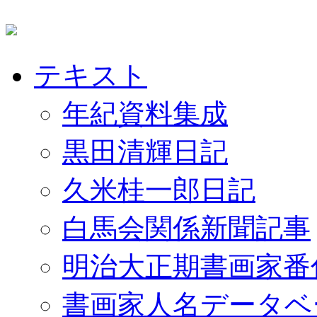
テキスト
年紀資料集成
黒田清輝日記
久米桂一郎日記
白馬会関係新聞記事
明治大正期書画家番
書画家人名データベ