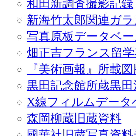
和田新調査撮影記録
新海竹太郎関連ガラ
写真原板データベー
畑正吉フランス留学
『美術画報』所載図
黒田記念館所蔵黒田
X線フィルムデータ
森岡柳蔵旧蔵資料
國華社旧蔵写真資料