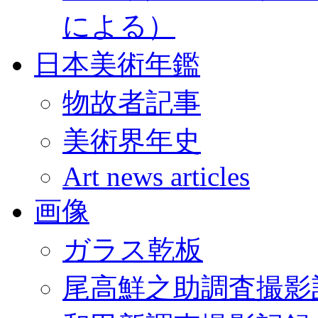
による）
日本美術年鑑
物故者記事
美術界年史
Art news articles
画像
ガラス乾板
尾高鮮之助調査撮影