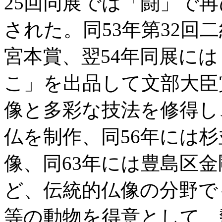
25回同展では「闘」で
された。同53年第32回
宮本賞、翌54年同展に
こ」を出品して文部大臣
像と多彩な技法を修得し
仏を制作、同56年には
像、同63年には豊島区
ど、伝統的仏像の分野で
等の動物を得意として、