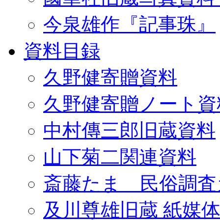
今泉雄作『記事珠』
資料目録
久野健寄贈資料
久野健寄贈ノート資
中村傳三郎旧蔵資料
山下菊二関連資料
斎藤たま 民俗調査
及川尊雄旧蔵 紙媒