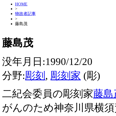
HOME
>
物故者記事
>
藤島茂
藤島茂
没年月日:1990/12/20
分野:
彫刻
,
彫刻家
(彫)
二紀会委員の彫刻家
藤島
がんのため神奈川県横須