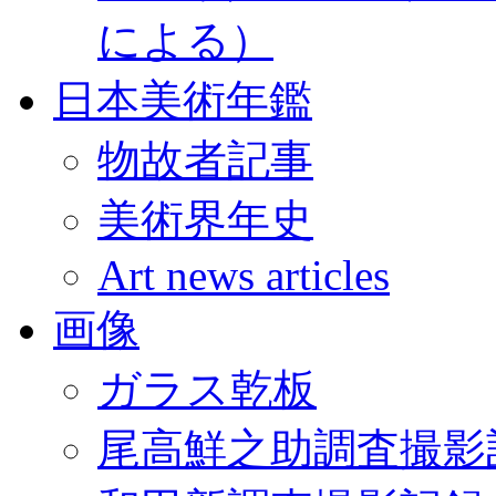
による）
日本美術年鑑
物故者記事
美術界年史
Art news articles
画像
ガラス乾板
尾高鮮之助調査撮影