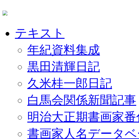
テキスト
年紀資料集成
黒田清輝日記
久米桂一郎日記
白馬会関係新聞記事
明治大正期書画家番
書画家人名データベ