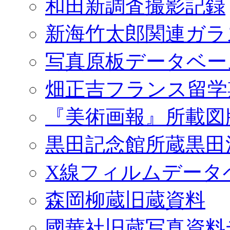
和田新調査撮影記録
新海竹太郎関連ガラ
写真原板データベー
畑正吉フランス留学
『美術画報』所載図
黒田記念館所蔵黒田
X線フィルムデータ
森岡柳蔵旧蔵資料
國華社旧蔵写真資料