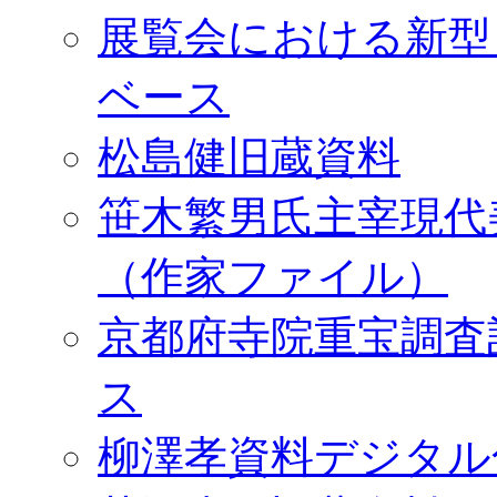
展覧会における新型
ベース
松島健旧蔵資料
笹木繁男氏主宰現代
（作家ファイル）
京都府寺院重宝調査
ス
柳澤孝資料デジタル