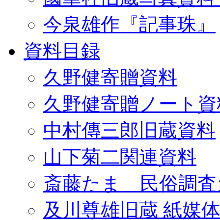
今泉雄作『記事珠』
資料目録
久野健寄贈資料
久野健寄贈ノート資
中村傳三郎旧蔵資料
山下菊二関連資料
斎藤たま 民俗調査
及川尊雄旧蔵 紙媒