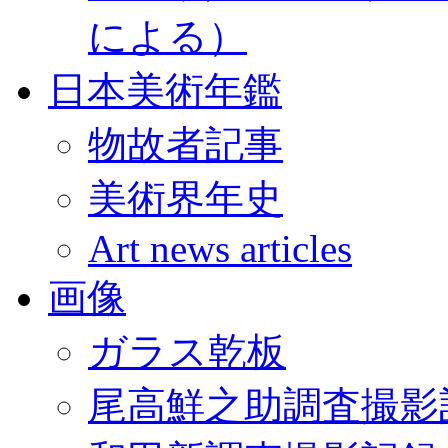
による）
日本美術年鑑
物故者記事
美術界年史
Art news articles
画像
ガラス乾板
尾高鮮之助調査撮影