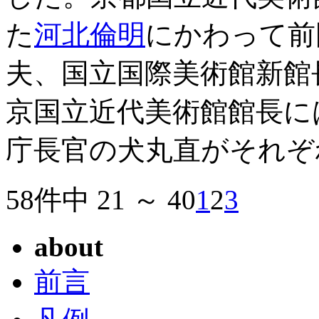
た
河北倫明
にかわって前
夫、国立国際美術館新館
京国立近代美術館館長に
庁長官の犬丸直がそれぞ
58件中 21 ～ 40
1
2
3
about
前言