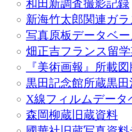
和田新調査撮影記録
新海竹太郎関連ガラ
写真原板データベー
畑正吉フランス留学
『美術画報』所載図
黒田記念館所蔵黒田
X線フィルムデータ
森岡柳蔵旧蔵資料
國華社旧蔵写真資料