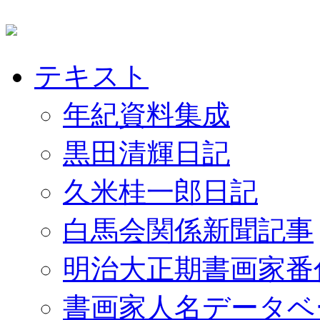
テキスト
年紀資料集成
黒田清輝日記
久米桂一郎日記
白馬会関係新聞記事
明治大正期書画家番
書画家人名データベ