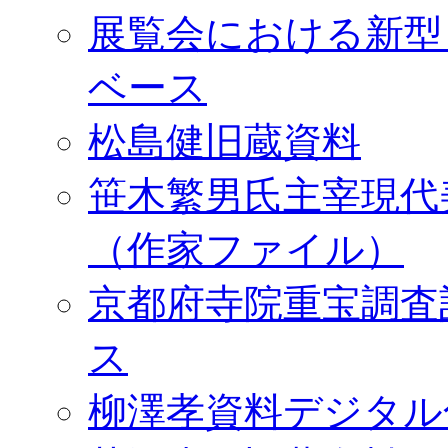
展覧会における新型
ベース
松島健旧蔵資料
笹木繁男氏主宰現代
（作家ファイル）
京都府寺院重宝調査
ス
柳澤孝資料デジタル