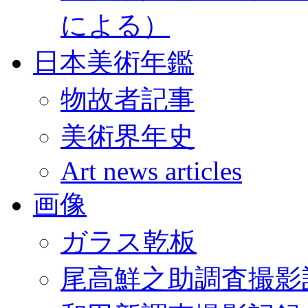
による）
日本美術年鑑
物故者記事
美術界年史
Art news articles
画像
ガラス乾板
尾高鮮之助調査撮影