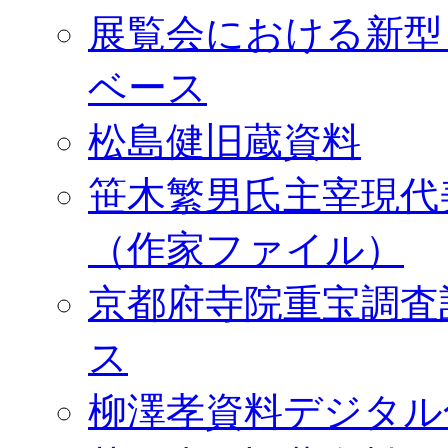
展覧会における新型
ベース
松島健旧蔵資料
笹木繁男氏主宰現代
（作家ファイル）
京都府寺院重宝調査
ス
柳澤孝資料デジタル