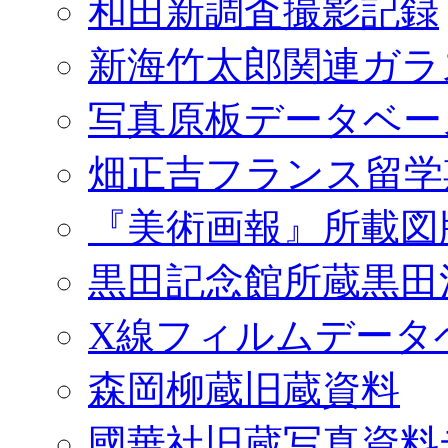
和田新調査撮影記録
新海竹太郎関連ガラ
写真原板データベー
畑正吉フランス留学
『美術画報』所載図
黒田記念館所蔵黒田
X線フィルムデータ
森岡柳蔵旧蔵資料
國華社旧蔵写真資料