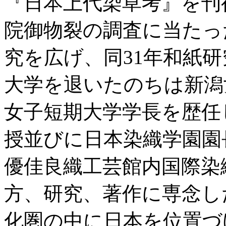
『日本上代染草考』を刊
院御物裂の調査に当たっ
究を広げ、同31年和紙
大学を退いたのちは新潟
女子短期大学学長を歴任
授並びに日本染織学園園
優佳良織工芸館内国際染
方、研究、著作に専念し
化圏の中に日本を位置づ