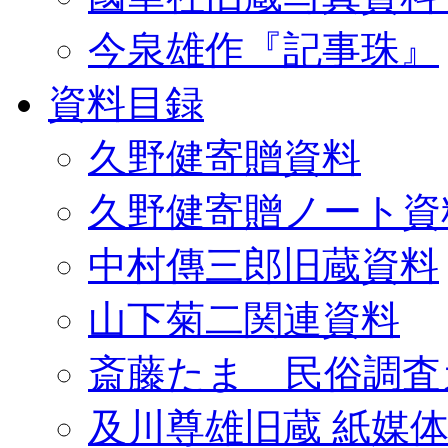
今泉雄作『記事珠』
資料目録
久野健寄贈資料
久野健寄贈ノート資
中村傳三郎旧蔵資料
山下菊二関連資料
斎藤たま 民俗調査
及川尊雄旧蔵 紙媒