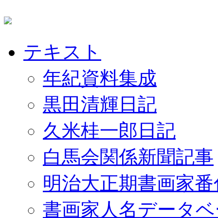
テキスト
年紀資料集成
黒田清輝日記
久米桂一郎日記
白馬会関係新聞記事
明治大正期書画家番
書画家人名データベ