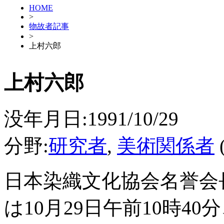
HOME
>
物故者記事
>
上村六郎
上村六郎
没年月日:1991/10/29
分野:
研究者
,
美術関係者
日本染織文化協会名誉会
は10月29日午前10時4