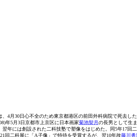
は、4月30日心不全のため東京都港区の前田外科病院で死去し
08)年5月3日京都市上京区に日本画家
菊池契月
の長男として生ま
翌年には創設された二科技塾で塑像をはじめた。同5年17回
21回二科展に「A子像」で特待を受賞するが、翌10年故
藤川勇