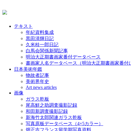
テキスト
年紀資料集成
黒田清輝日記
久米桂一郎日記
白馬会関係新聞記事
明治大正期書画家番付データベース
書画家人名データベース（明治大正期書画家番付
日本美術年鑑
物故者記事
美術界年史
Art news articles
画像
ガラス乾板
尾高鮮之助調査撮影記録
和田新調査撮影記録
新海竹太郎関連ガラス乾板
写真原板データベース（4×5カラー）
畑正吉フランス留学期写真資料