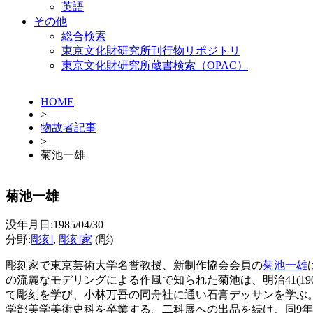
英語
その他
総合検索
東京文化財研究所刊行物リポジトリ
東京文化財研究所蔵書検索（OPAC）
HOME
>
物故者記事
>
菊池一雄
菊池一雄
没年月日:1985/04/30
分野:
彫刻
,
彫刻家
(彫)
彫刻家で東京芸術大学名誉教授、新制作協会会員の
菊池一雄
の流麗なモデリングによる作風で知られた菊池は、明治41(19
て彫刻を学び、小林万吾の同舟社に通い石膏デッサンを学ぶ。
学部美学美術史科を卒業する。二科展への出品を続け、同9年