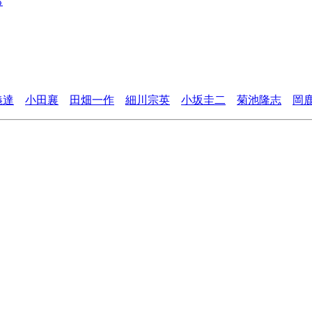
る
義達
小田襄
田畑一作
細川宗英
小坂圭二
菊池隆志
岡