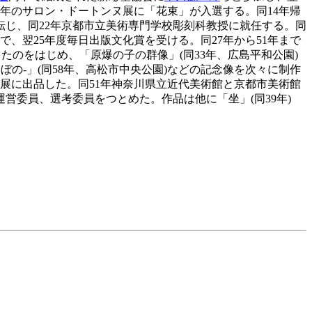
年のサロン・ドートンヌ展に「花束」が入選する。同14年帰
転じ、同22年京都市立美術専門学校彫刻科教授に就任する。同
で、翌25年度毎日出版文化賞を受ける。同27年から51年まで
たのをはじめ、「原爆の子の群像」(同33年、広島平和公園)
ぼの-」(同58年、高松市中央公園)などの記念像を次々に制作
レ展に出品した。同51年神奈川県立近代美術館と京都市美術館
運営委員、選考委員をつとめた。作品は他に「坐」(同39年)