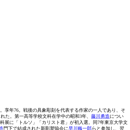
た。享年76。戦後の具象彫刻を代表する作家の一人であり、そ
れた。第一高等学校文科在学中の昭和3年、
藤川勇造
につい
二科展に「トルソ」「カリスト君」が初入選。同7年東京大学文
造
門下で結成された新彫塑協会に
早川巍一郎
らと参加し、翌