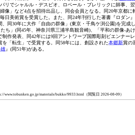
、パリでシャルル・デスピオ、ロベール・ブレリックに師事、翌
裸婦像」など4点を招待出品し、同会会員となる。同20年京都に
回毎日美術賞を受賞した。また、同24年刊行した著書『ロダン』
同30年に大作「自由の群像」(東京・千鳥ケ渕公園)を完成し
たち」(同45年、神奈川県三浦半島観音崎)、「平和の群像-あけ
で制作発表、同42年には9回アントワープ国際彫刻ビエンナー
賞を「転生」で受賞する。同58年には、創設された
本郷新
賞の
一雄
』(同51年)がある。
n.go.jp/materials/bukko/9933.html（閲覧日 2026-08-09）