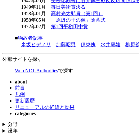
1947年05月
美校彫刻科に石井鶴三教授反対問題起
1949年11月
毎日美術賞決る
1958年01月
高村光太郎賞（第1回）
1958年05月
「原爆の子の像」除幕式
1972年02月
第1回平櫛田中賞
■
物故者記事
米坂ヒデノリ
加藤昭男
伊東傀
水井康雄
柳原
外部サイトを探す
Web NDL Authorities
で探す
about
前言
凡例
更新履歴
リニューアルの経緯と効果
categories
分野
没年