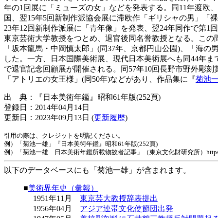
年の1回展に「ミューズの女」などを発表する。同11年渡欧
国、翌15年5回新制作派協会展に滞欧作「ギリシャの男」「
23年12回新制作派展に「青年像」を発表、翌24年同作で第1
東京芸術大学教授をつとめ、退官後同名誉教授となる。この間、
「坂本龍馬・中岡慎太郎」(同37年、京都円山公園)、「海の男
した。一方、日本国際美術展、現代日本美術展へも同44年ま
で退官記念回顧展が開催される。同57年10回長野市野外彫刻
「アトリエの女王様」(同50年)などがあり、作品集に『
菊池
出 典：『日本美術年鑑』昭和61年版(252頁)
登録日：2014年04月14日
更新日：2023年09月13日 (
更新履歴
)
引用の際は、クレジットを明記ください。
例）「菊池一雄」『日本美術年鑑』昭和61年版(252頁)
例）「菊池一雄 日本美術年鑑所載物故者記事」（東京文化財研究所）https://www.tobunke
以下のデータベースにも「菊池一雄」が含まれます。
■
美術界年史（彙報）
1951年11月
東京芸大教授辞表提出
1956年04月
アジア連帯文化使節団出発