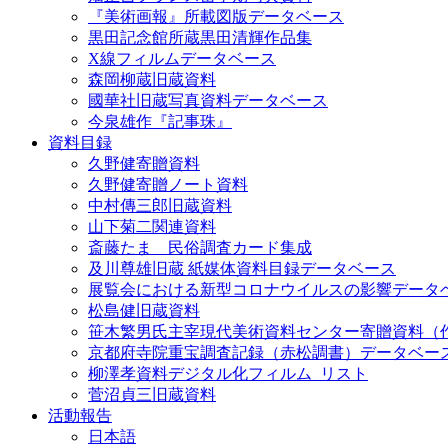
『美術画報』所載図版データベース
黒田記念館所蔵黒田清輝作品集
X線フィルムデータベース
森岡柳蔵旧蔵資料
國華社旧蔵写真資料データベース
今泉雄作『記事珠』
資料目録
久野健寄贈資料
久野健寄贈ノート資料
中村傳三郎旧蔵資料
山下菊二関連資料
斎藤たま 民俗調査カード集成
及川尊雄旧蔵 紙媒体資料目録データベース
展覧会における新型コロナウイルスの影響データ
松島健旧蔵資料
笹木繁男氏主宰現代美術資料センター寄贈資料（
京都府寺院重宝調査記録（赤松調書）データベー
柳澤孝資料デジタル化フィルム_リスト
菅沼貞三旧蔵資料
活動報告
日本語