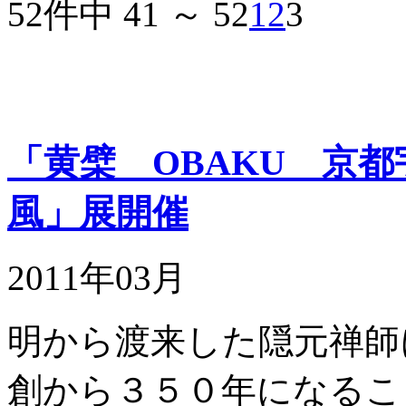
52件中 41 ～ 52
1
2
3
「黄檗 OBAKU 京
風」展開催
2011年03月
明から渡来した隠元禅師
創から３５０年になるこ