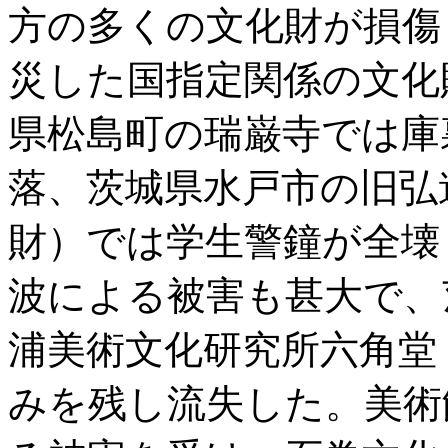
方の多くの文化財が損傷
災した国指定関係の文化
県松島町の瑞巌寺では庫
落、茨城県水戸市の旧弘
財）では学生警鐘が全壊
波による被害も甚大で、
浦美術文化研究所六角堂
みを残し流失した。美術