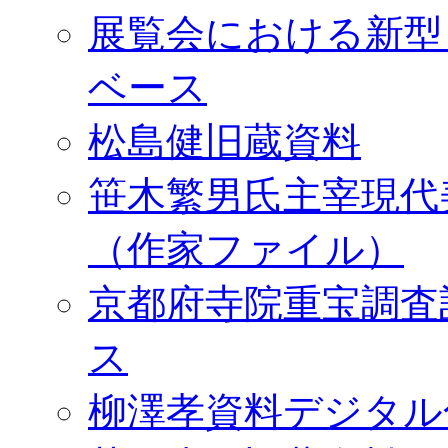
展覧会における新型
ベース
松島健旧蔵資料
笹木繁男氏主宰現代
（作家ファイル）
京都府寺院重宝調査
ス
柳澤孝資料デジタル