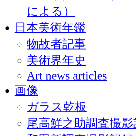
による）
日本美術年鑑
物故者記事
美術界年史
Art news articles
画像
ガラス乾板
尾高鮮之助調査撮影