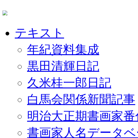
テキスト
年紀資料集成
黒田清輝日記
久米桂一郎日記
白馬会関係新聞記事
明治大正期書画家番
書画家人名データベ