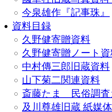
今泉雄作『記事珠』
資料目録
久野健寄贈資料
久野健寄贈ノート資
中村傳三郎旧蔵資料
山下菊二関連資料
斎藤たま 民俗調査
及川尊雄旧蔵 紙媒