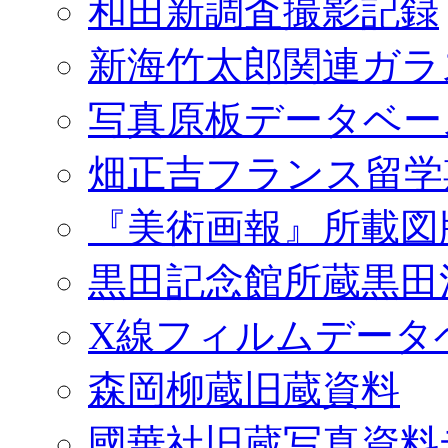
和田新調査撮影記録
新海竹太郎関連ガラ
写真原板データベー
畑正吉フランス留学
『美術画報』所載図
黒田記念館所蔵黒田
X線フィルムデータ
森岡柳蔵旧蔵資料
國華社旧蔵写真資料