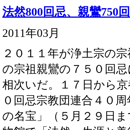
法然800回忌、親鸞75
2011年03月
２０１１年が浄土宗の宗
の宗祖親鸞の７５０回忌
相次いだ。１７日から京
０回忌宗教団連合４０周
の名宝」（５月２９日ま