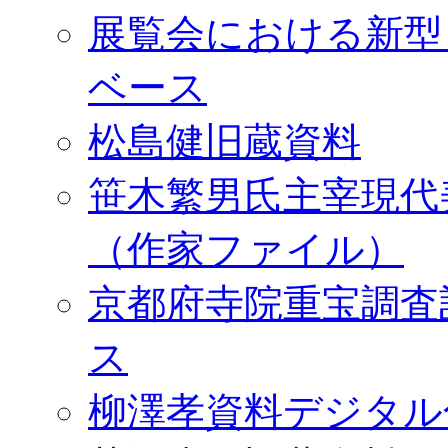
展覧会における新型
ベース
松島健旧蔵資料
笹木繁男氏主宰現代
（作家ファイル）
京都府寺院重宝調査
ス
柳澤孝資料デジタル