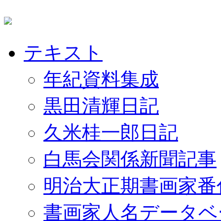
テキスト
年紀資料集成
黒田清輝日記
久米桂一郎日記
白馬会関係新聞記事
明治大正期書画家番
書画家人名データベ