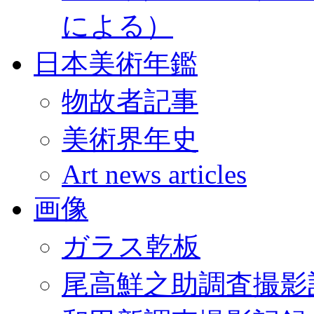
による）
日本美術年鑑
物故者記事
美術界年史
Art news articles
画像
ガラス乾板
尾高鮮之助調査撮影