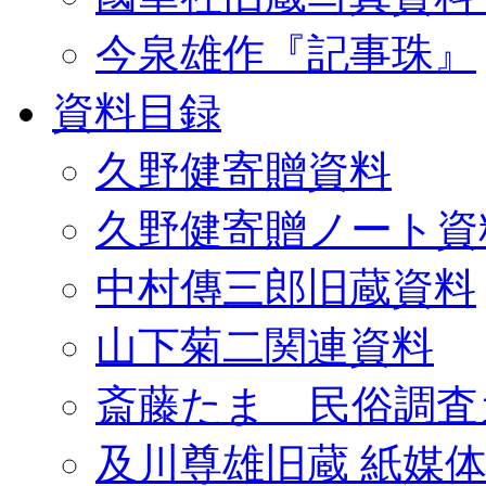
今泉雄作『記事珠』
資料目録
久野健寄贈資料
久野健寄贈ノート資
中村傳三郎旧蔵資料
山下菊二関連資料
斎藤たま 民俗調査
及川尊雄旧蔵 紙媒