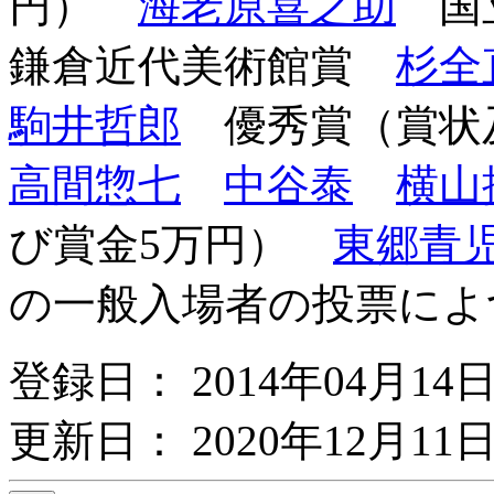
円）
海老原喜之助
国
鎌倉近代美術館賞
杉全
駒井哲郎
優秀賞（賞状
高間惣七
中谷泰
横山
び賞金5万円）
東郷青
の一般入場者の投票によ
登録日： 2014年04月14
更新日： 2020年12月11日