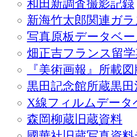
和田新調査撮影記録
新海竹太郎関連ガラ
写真原板データベー
畑正吉フランス留学
『美術画報』所載図
黒田記念館所蔵黒田
X線フィルムデータ
森岡柳蔵旧蔵資料
國華社旧蔵写真資料