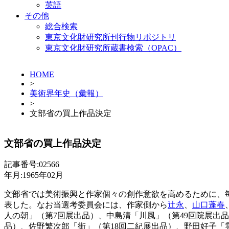
英語
その他
総合検索
東京文化財研究所刊行物リポジトリ
東京文化財研究所蔵書検索（OPAC）
HOME
>
美術界年史（彙報）
>
文部省の買上作品決定
文部省の買上作品決定
記事番号:02566
年月:1965年02月
文部省では美術振興と作家個々の創作意欲を高めるために、毎
表した。なお当選考委員会には、作家側から
辻永
、
山口蓬春
人の朝」（第7回展出品）、中島清「川風」（第49回院展出
品）、佐野繁次郎「街」（第18回二紀展出品）、野田好子「