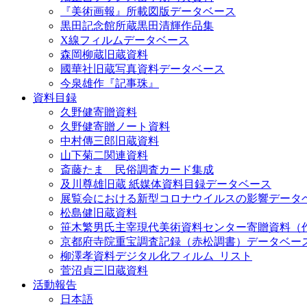
『美術画報』所載図版データベース
黒田記念館所蔵黒田清輝作品集
X線フィルムデータベース
森岡柳蔵旧蔵資料
國華社旧蔵写真資料データベース
今泉雄作『記事珠』
資料目録
久野健寄贈資料
久野健寄贈ノート資料
中村傳三郎旧蔵資料
山下菊二関連資料
斎藤たま 民俗調査カード集成
及川尊雄旧蔵 紙媒体資料目録データベース
展覧会における新型コロナウイルスの影響データ
松島健旧蔵資料
笹木繁男氏主宰現代美術資料センター寄贈資料（
京都府寺院重宝調査記録（赤松調書）データベー
柳澤孝資料デジタル化フィルム_リスト
菅沼貞三旧蔵資料
活動報告
日本語