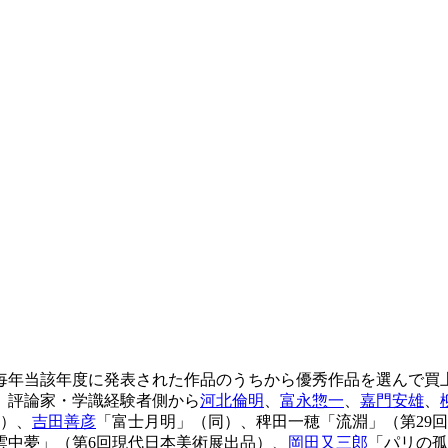
年当該年度に発表された作品のうちから優秀作品を選んで買上
、評論家・学識経験者側から
河北倫明
、
富永惣一
、
嘉門安雄
、
品）、
吉田善彦
「富士月明」（同）、稗田一穂「流淵」（第29
雲中夢」（第6回現代日本美術展出品）、
岡田又三郎
「パリの孤