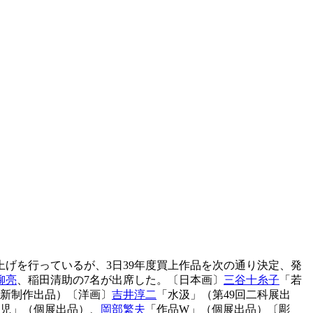
げを行っているが、3日39年度買上作品を次の通り決定、発
柳亮
、稲田清助の7名が出席した。〔日本画〕
三谷十糸子
「若
回新制作出品）〔洋画〕
吉井淳二
「水汲」（第49回二科展出
児」（個展出品）、
岡部繁夫
「作品W」（個展出品）〔彫