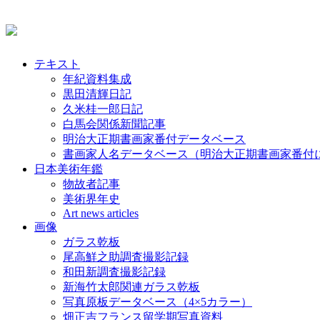
テキスト
年紀資料集成
黒田清輝日記
久米桂一郎日記
白馬会関係新聞記事
明治大正期書画家番付データベース
書画家人名データベース（明治大正期書画家番付
日本美術年鑑
物故者記事
美術界年史
Art news articles
画像
ガラス乾板
尾高鮮之助調査撮影記録
和田新調査撮影記録
新海竹太郎関連ガラス乾板
写真原板データベース（4×5カラー）
畑正吉フランス留学期写真資料