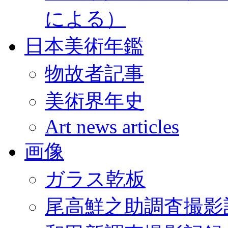
による）
日本美術年鑑
物故者記事
美術界年史
Art news articles
画像
ガラス乾板
尾高鮮之助調査撮影