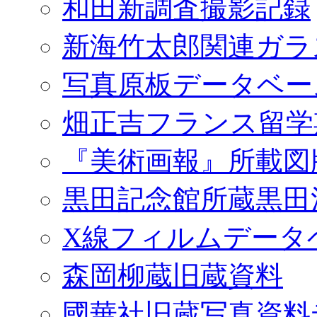
和田新調査撮影記録
新海竹太郎関連ガラ
写真原板データベー
畑正吉フランス留学
『美術画報』所載図
黒田記念館所蔵黒田
X線フィルムデータ
森岡柳蔵旧蔵資料
國華社旧蔵写真資料