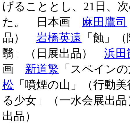
げることとし、21日、
た。 日本画
麻田鷹司
品）
岩橋英遠
「蝕」（
翳」（日展出品）
浜田
画
新道繁
「スペイン
松
「噴煙の山」（行動
る少女」（一水会展出
出品）