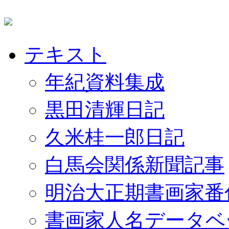
テキスト
年紀資料集成
黒田清輝日記
久米桂一郎日記
白馬会関係新聞記事
明治大正期書画家番
書画家人名データベ