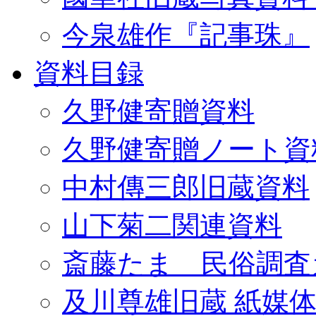
今泉雄作『記事珠』
資料目録
久野健寄贈資料
久野健寄贈ノート資
中村傳三郎旧蔵資料
山下菊二関連資料
斎藤たま 民俗調査
及川尊雄旧蔵 紙媒