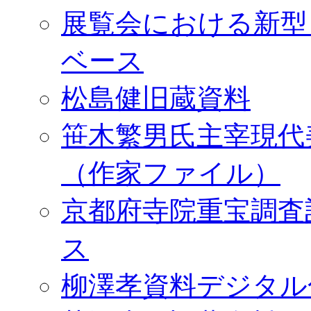
展覧会における新型
ベース
松島健旧蔵資料
笹木繁男氏主宰現代
（作家ファイル）
京都府寺院重宝調査
ス
柳澤孝資料デジタル