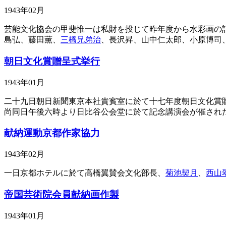
1943年02月
芸能文化協会の甲斐惟一は私財を投じて昨年度から水彩画の
島弘、藤田薫、
三橋兄弟治
、長沢昇、山中仁太郎、小原博司
朝日文化賞贈呈式挙行
1943年01月
二十九日朝日新聞東京本社貴賓室に於て十七年度朝日文化賞
尚同日午後六時より日比谷公会堂に於て記念講演会が催され
献納運動京都作家協力
1943年02月
一日京都ホテルに於て高橋翼賛会文化部長、
菊池契月
、
西山
帝国芸術院会員献納画作製
1943年01月