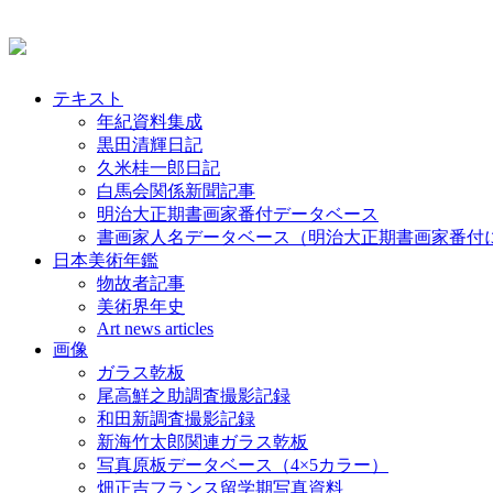
テキスト
年紀資料集成
黒田清輝日記
久米桂一郎日記
白馬会関係新聞記事
明治大正期書画家番付データベース
書画家人名データベース（明治大正期書画家番付
日本美術年鑑
物故者記事
美術界年史
Art news articles
画像
ガラス乾板
尾高鮮之助調査撮影記録
和田新調査撮影記録
新海竹太郎関連ガラス乾板
写真原板データベース（4×5カラー）
畑正吉フランス留学期写真資料