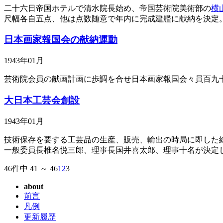
二十六日帝国ホテルで清水院長始め、帝国芸術院美術部の
横
尺幅各自五点、他は点数随意で年内に完成建艦に献納を決定
日本画家報国会の献納運動
1943年01月
芸術院会員の献画計画に歩調を合せ日本画家報国会々員百九
大日本工芸会創設
1943年01月
技術保存を要する工芸品の生産、販売、輸出の時局に即した
一般委員長椎名悦三郎、理事長国井喜太郎、理事十名が決定
46件中 41 ～ 46
1
2
3
about
前言
凡例
更新履歴