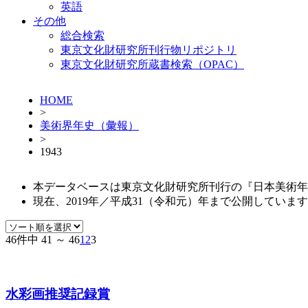
英語
その他
総合検索
東京文化財研究所刊行物リポジトリ
東京文化財研究所蔵書検索（OPAC）
HOME
>
美術界年史（彙報）
>
1943
本データベースは東京文化財研究所刊行の『日本美術年
現在、2019年／平成31（令和元）年まで公開しています。（
46件中 41 ～ 46
1
2
3
水彩画推奨記録賞