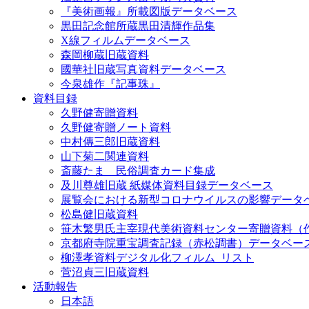
『美術画報』所載図版データベース
黒田記念館所蔵黒田清輝作品集
X線フィルムデータベース
森岡柳蔵旧蔵資料
國華社旧蔵写真資料データベース
今泉雄作『記事珠』
資料目録
久野健寄贈資料
久野健寄贈ノート資料
中村傳三郎旧蔵資料
山下菊二関連資料
斎藤たま 民俗調査カード集成
及川尊雄旧蔵 紙媒体資料目録データベース
展覧会における新型コロナウイルスの影響データ
松島健旧蔵資料
笹木繁男氏主宰現代美術資料センター寄贈資料（
京都府寺院重宝調査記録（赤松調書）データベー
柳澤孝資料デジタル化フィルム_リスト
菅沼貞三旧蔵資料
活動報告
日本語