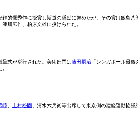
記録的優秀作に授賞し斯道の奨励に努めたが、その賞は飯島八
、漆畑広作、柏原文雄に授けられた。
贈呈式が挙行された。美術部門は
藤田嗣治
「シンガポール最後
た。
翠嶂
、
上村松園
、清水六兵衛等出席して東京側の建艦運動協議