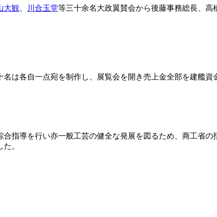
山大観
、
川合玉堂
等三十余名大政翼賛会から後藤事務総長、高
。
十名は各自一点宛を制作し、展覧会を開き売上金全部を建艦資
綜合指導を行い亦一般工芸の健全な発展を図るため、商工省の
した。