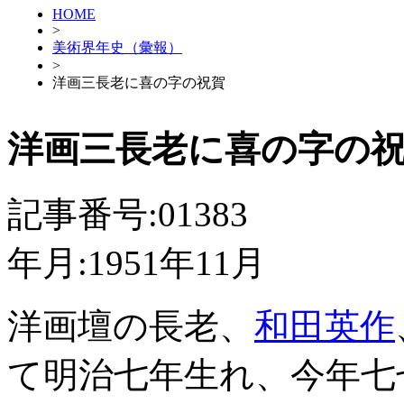
HOME
>
美術界年史（彙報）
>
洋画三長老に喜の字の祝賀
洋画三長老に喜の字の
記事番号:01383
年月:1951年11月
洋画壇の長老、
和田英作
て明治七年生れ、今年七