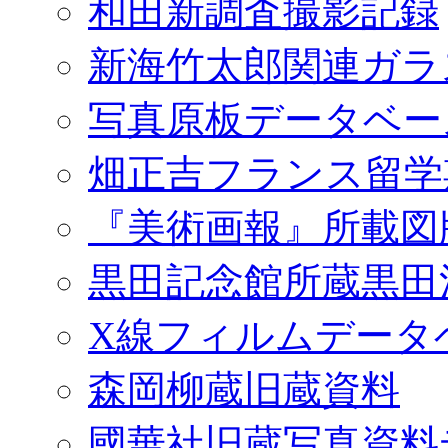
和田新調査撮影記録
新海竹太郎関連ガラ
写真原板データベー
畑正吉フランス留学
『美術画報』所載図
黒田記念館所蔵黒田
X線フィルムデータ
森岡柳蔵旧蔵資料
國華社旧蔵写真資料