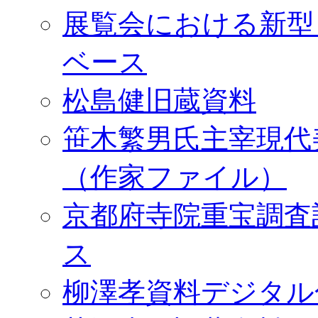
展覧会における新型
ベース
松島健旧蔵資料
笹木繁男氏主宰現代
（作家ファイル）
京都府寺院重宝調査
ス
柳澤孝資料デジタル