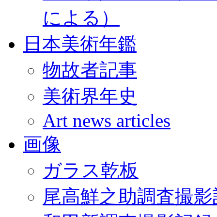
による）
日本美術年鑑
物故者記事
美術界年史
Art news articles
画像
ガラス乾板
尾高鮮之助調査撮影