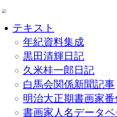
テキスト
年紀資料集成
黒田清輝日記
久米桂一郎日記
白馬会関係新聞記事
明治大正期書画家番
書画家人名データベ