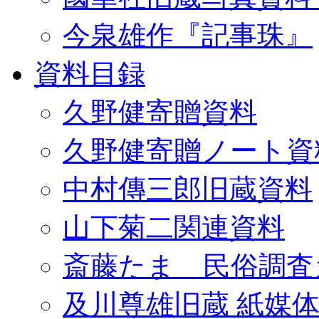
今泉雄作『記事珠』
資料目録
久野健寄贈資料
久野健寄贈ノート資
中村傳三郎旧蔵資料
山下菊二関連資料
斎藤たま 民俗調査
及川尊雄旧蔵 紙媒