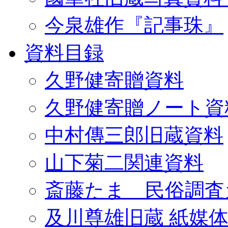
今泉雄作『記事珠』
資料目録
久野健寄贈資料
久野健寄贈ノート資
中村傳三郎旧蔵資料
山下菊二関連資料
斎藤たま 民俗調査
及川尊雄旧蔵 紙媒