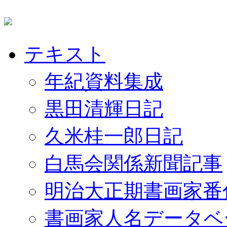
テキスト
年紀資料集成
黒田清輝日記
久米桂一郎日記
白馬会関係新聞記事
明治大正期書画家番
書画家人名データベ