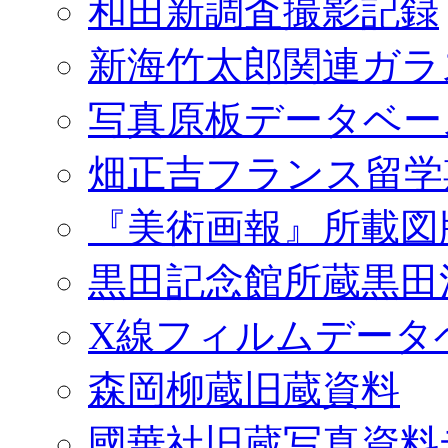
和田新調査撮影記録
新海竹太郎関連ガラ
写真原板データベー
畑正吉フランス留学
『美術画報』所載図
黒田記念館所蔵黒田
X線フィルムデータ
森岡柳蔵旧蔵資料
國華社旧蔵写真資料