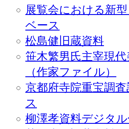
展覧会における新型
ベース
松島健旧蔵資料
笹木繁男氏主宰現代
（作家ファイル）
京都府寺院重宝調査
ス
柳澤孝資料デジタル