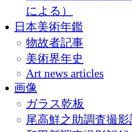
による）
日本美術年鑑
物故者記事
美術界年史
Art news articles
画像
ガラス乾板
尾高鮮之助調査撮影