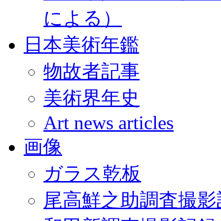
による）
日本美術年鑑
物故者記事
美術界年史
Art news articles
画像
ガラス乾板
尾高鮮之助調査撮影