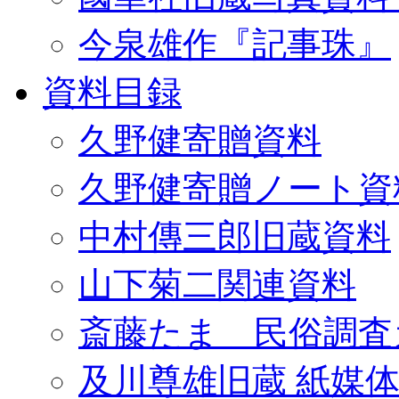
今泉雄作『記事珠』
資料目録
久野健寄贈資料
久野健寄贈ノート資
中村傳三郎旧蔵資料
山下菊二関連資料
斎藤たま 民俗調査
及川尊雄旧蔵 紙媒