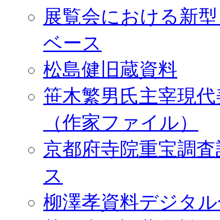
展覧会における新型
ベース
松島健旧蔵資料
笹木繁男氏主宰現代
（作家ファイル）
京都府寺院重宝調査
ス
柳澤孝資料デジタル