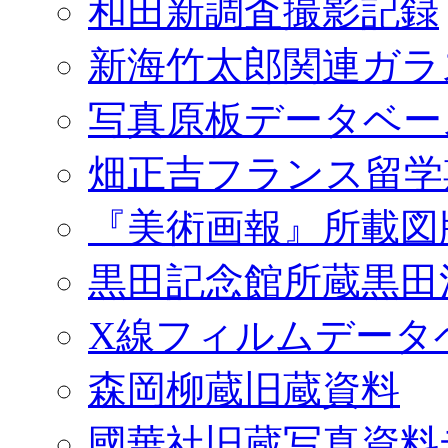
和田新調査撮影記録
新海竹太郎関連ガラ
写真原板データベー
畑正吉フランス留学
『美術画報』所載図
黒田記念館所蔵黒田
X線フィルムデータ
森岡柳蔵旧蔵資料
國華社旧蔵写真資料