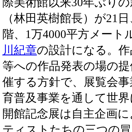
際美術館以来30年ぶり
（林田英樹館長）が21日
階、1万4000平方メー
川紀章
の設計になる。作
等への作品発表の場の提
催する方針で、展覧会事
育普及事業を通して世界
開館記念展は自主企画に
ティストたちの三つの冒