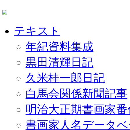
テキスト
年紀資料集成
黒田清輝日記
久米桂一郎日記
白馬会関係新聞記事
明治大正期書画家番
書画家人名データベ