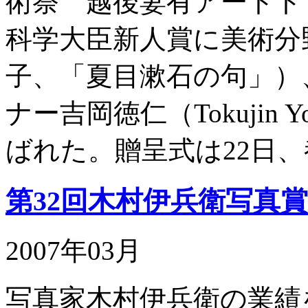
術祭 越後妻有アートトリ
科学大臣新人賞に美術分
子、「夏目漱石の句」）
ナー吉岡徳仁（Tokujin Yosh
ばれた。贈呈式は22日
第32回木村伊兵衛写真
2007年03月
写真家木村伊兵衛の業績