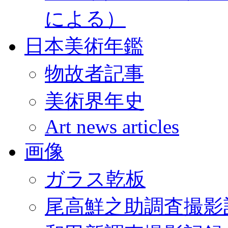
による）
日本美術年鑑
物故者記事
美術界年史
Art news articles
画像
ガラス乾板
尾高鮮之助調査撮影