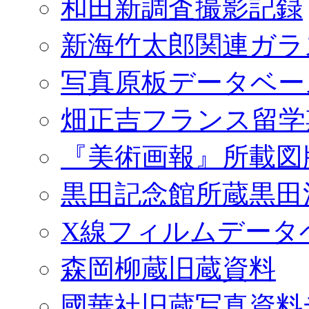
和田新調査撮影記録
新海竹太郎関連ガラ
写真原板データベー
畑正吉フランス留学
『美術画報』所載図
黒田記念館所蔵黒田
X線フィルムデータ
森岡柳蔵旧蔵資料
國華社旧蔵写真資料