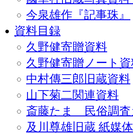
今泉雄作『記事珠』
資料目録
久野健寄贈資料
久野健寄贈ノート資
中村傳三郎旧蔵資料
山下菊二関連資料
斎藤たま 民俗調査
及川尊雄旧蔵 紙媒