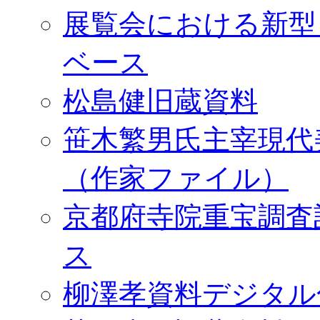
展覧会における新型
ベース
松島健旧蔵資料
笹木繁男氏主宰現代
（作家ファイル）
京都府寺院重宝調査
ス
柳澤孝資料デジタル