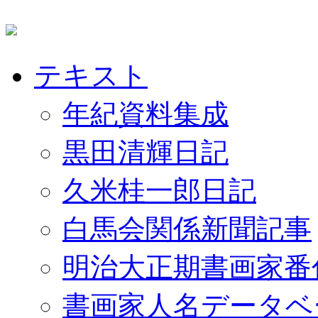
テキスト
年紀資料集成
黒田清輝日記
久米桂一郎日記
白馬会関係新聞記事
明治大正期書画家番
書画家人名データベ