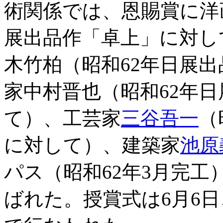
術関係では、恩賜賞に洋
展出品作「卓上」に対し
木竹柏（昭和62年日展
家中村晋也（昭和62年
て）、工芸家
三谷吾一
（
に対して）、建築家
池原
パス（昭和62年3月完
ばれた。授賞式は6月6