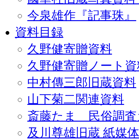
今泉雄作『記事珠』
資料目録
久野健寄贈資料
久野健寄贈ノート資
中村傳三郎旧蔵資料
山下菊二関連資料
斎藤たま 民俗調査
及川尊雄旧蔵 紙媒