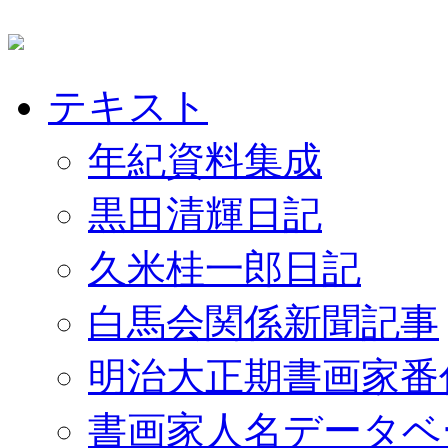
テキスト
年紀資料集成
黒田清輝日記
久米桂一郎日記
白馬会関係新聞記事
明治大正期書画家番
書画家人名データベ