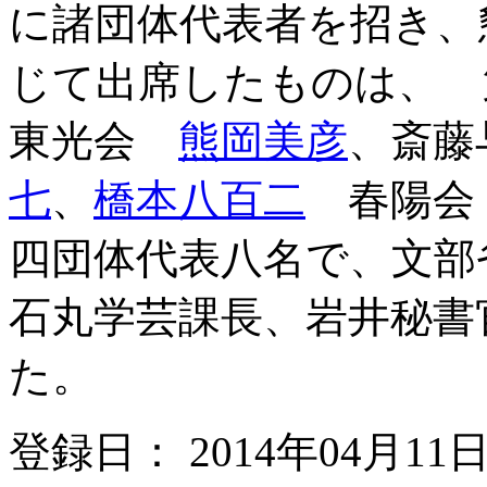
に諸団体代表者を招き、
じて出席したものは、
東光会
熊岡美彦
、斎藤
七
、
橋本八百二
春陽
四団体代表八名で、文部
石丸学芸課長、岩井秘書
た。
登録日： 2014年04月11