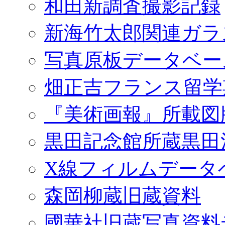
和田新調査撮影記録
新海竹太郎関連ガラ
写真原板データベー
畑正吉フランス留学
『美術画報』所載図
黒田記念館所蔵黒田
X線フィルムデータ
森岡柳蔵旧蔵資料
國華社旧蔵写真資料