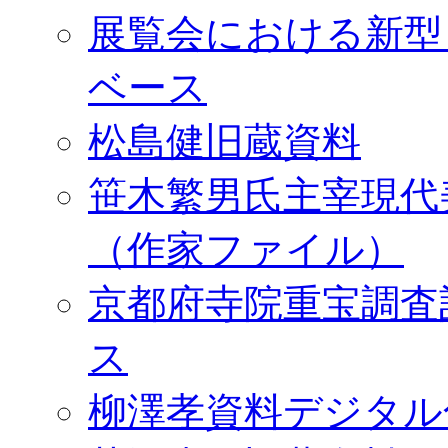
展覧会における新型
ベース
松島健旧蔵資料
笹木繁男氏主宰現代
（作家ファイル）
京都府寺院重宝調査
ス
柳澤孝資料デジタル