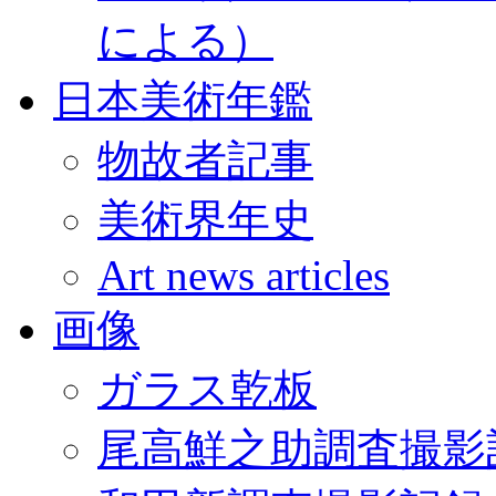
による）
日本美術年鑑
物故者記事
美術界年史
Art news articles
画像
ガラス乾板
尾高鮮之助調査撮影