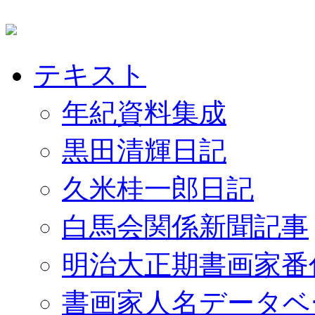
テキスト
年紀資料集成
黒田清輝日記
久米桂一郎日記
白馬会関係新聞記事
明治大正期書画家番
書画家人名データベ