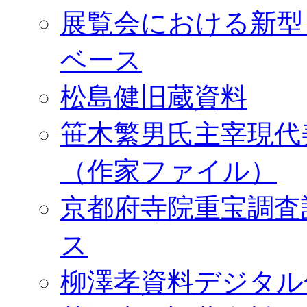
展覧会における新型
ベース
松島健旧蔵資料
笹木繁男氏主宰現代
（作家ファイル）
京都府寺院重宝調査
ス
柳澤孝資料デジタル