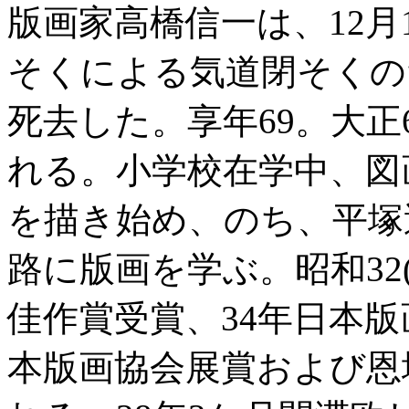
版画家高橋信一は、12月
そくによる気道閉そくの
死去した。享年69。大正6(
れる。小学校在学中、図
を描き始め、のち、平塚
路に版画を学ぶ。昭和32(
佳作賞受賞、34年日本版
本版画協会展賞および恩