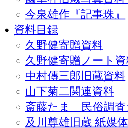
今泉雄作『記事珠』
資料目録
久野健寄贈資料
久野健寄贈ノート資
中村傳三郎旧蔵資料
山下菊二関連資料
斎藤たま 民俗調査
及川尊雄旧蔵 紙媒