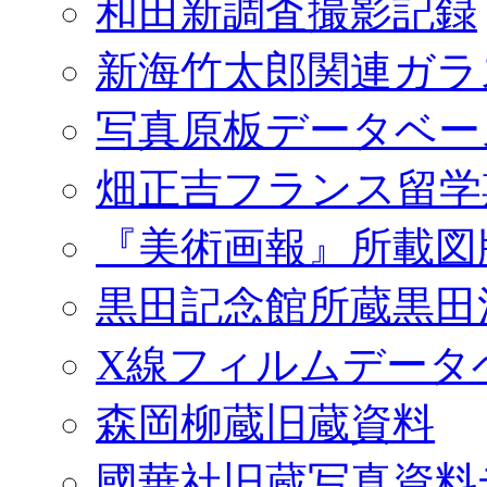
和田新調査撮影記録
新海竹太郎関連ガラ
写真原板データベー
畑正吉フランス留学
『美術画報』所載図
黒田記念館所蔵黒田
X線フィルムデータ
森岡柳蔵旧蔵資料
國華社旧蔵写真資料