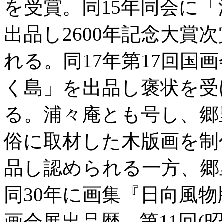
を受賞。同15年同会に
出品し2600年記念大賞
れる。同17年第17回国
く島」を出品し褒状を受
る。浦々庵とも号し、郷
俗に取材した木版画を制
品し認められる一方、郷
同30年に画集『日向風
画会展出品歴 第11回(