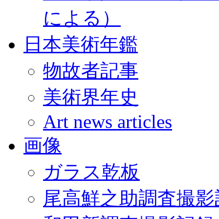
による）
日本美術年鑑
物故者記事
美術界年史
Art news articles
画像
ガラス乾板
尾高鮮之助調査撮影