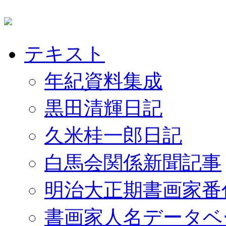
テキスト
年紀資料集成
黒田清輝日記
久米桂一郎日記
白馬会関係新聞記事
明治大正期書画家番
書画家人名データベ