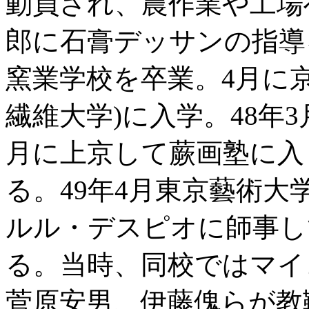
動員され、農作業や工場
郎に石膏デッサンの指導
窯業学校を卒業。4月に京
繊維大学)に入学。48年
月に上京して蕨画塾に入
る。49年4月東京藝術
ルル・デスピオに師事し
る。当時、同校ではマイ
菅原安男、伊藤傀らが教