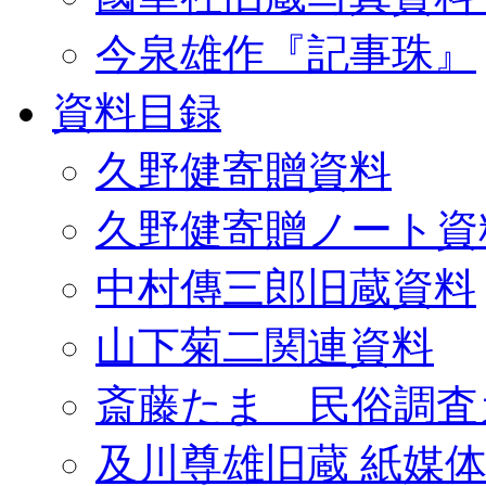
今泉雄作『記事珠』
資料目録
久野健寄贈資料
久野健寄贈ノート資
中村傳三郎旧蔵資料
山下菊二関連資料
斎藤たま 民俗調査
及川尊雄旧蔵 紙媒