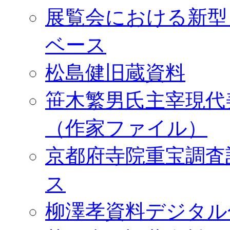
展覧会における新型
ベース
松島健旧蔵資料
笹木繁男氏主宰現代
（作家ファイル）
京都府寺院重宝調査
ス
柳澤孝資料デジタル