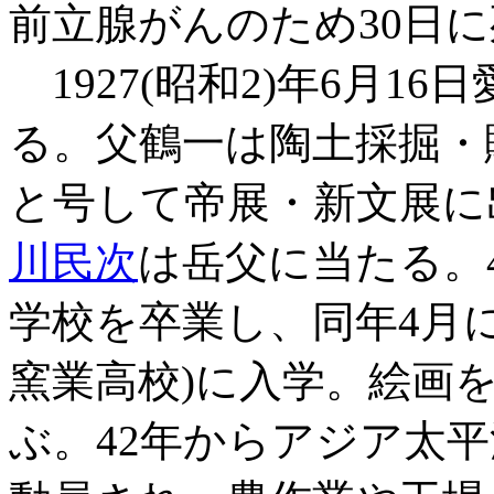
前立腺がんのため30日に
1927(昭和2)年6月1
る。父鶴一は陶土採掘・
と号して帝展・新文展に
川民次
は岳父に当たる。
学校を卒業し、同年4月
窯業高校)に入学。絵画
ぶ。42年からアジア太