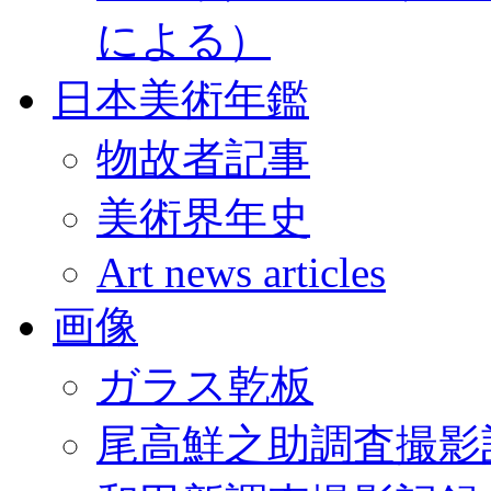
による）
日本美術年鑑
物故者記事
美術界年史
Art news articles
画像
ガラス乾板
尾高鮮之助調査撮影