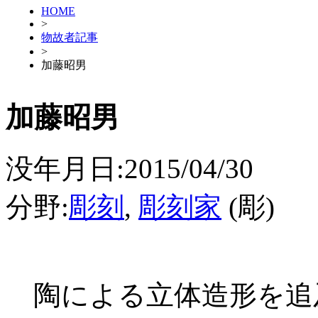
HOME
>
物故者記事
>
加藤昭男
加藤昭男
没年月日:2015/04/30
分野:
彫刻
,
彫刻家
(彫)
陶による立体造形を追