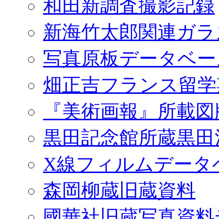
和田新調査撮影記録
新海竹太郎関連ガラ
写真原板データベー
畑正吉フランス留学
『美術画報』所載図
黒田記念館所蔵黒田
X線フィルムデータ
森岡柳蔵旧蔵資料
國華社旧蔵写真資料