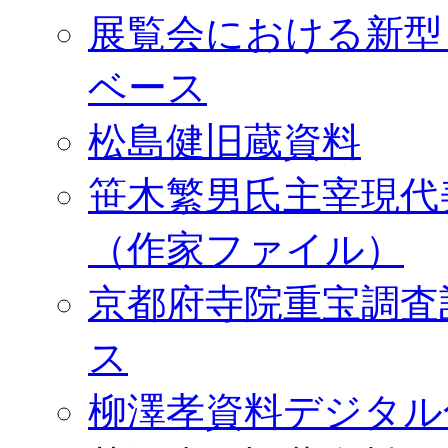
展覧会における新型
ベース
松島健旧蔵資料
笹木繁男氏主宰現代
（作家ファイル）
京都府寺院重宝調査
ス
柳澤孝資料デジタル