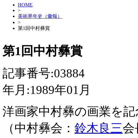
HOME
>
美術界年史（彙報）
>
第1回中村彝賞
第1回中村彝賞
記事番号:03884
年月:1989年01月
洋画家中村彝の画業を記
（中村彝会：
鈴木良三
会