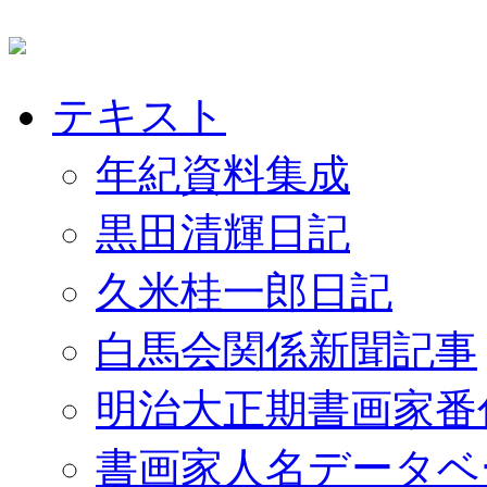
テキスト
年紀資料集成
黒田清輝日記
久米桂一郎日記
白馬会関係新聞記事
明治大正期書画家番
書画家人名データベ