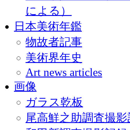
による）
日本美術年鑑
物故者記事
美術界年史
Art news articles
画像
ガラス乾板
尾高鮮之助調査撮影