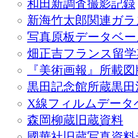
和田新調査撮影記録
新海竹太郎関連ガラ
写真原板データベー
畑正吉フランス留学
『美術画報』所載図
黒田記念館所蔵黒田
X線フィルムデータ
森岡柳蔵旧蔵資料
國華社旧蔵写真資料