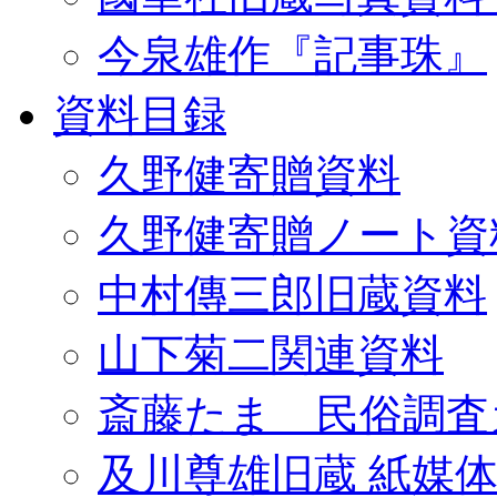
今泉雄作『記事珠』
資料目録
久野健寄贈資料
久野健寄贈ノート資
中村傳三郎旧蔵資料
山下菊二関連資料
斎藤たま 民俗調査
及川尊雄旧蔵 紙媒