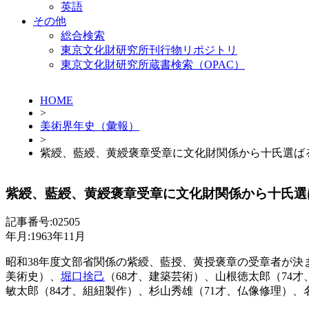
英語
その他
総合検索
東京文化財研究所刊行物リポジトリ
東京文化財研究所蔵書検索（OPAC）
HOME
>
美術界年史（彙報）
>
紫綬、藍綬、黄綬褒章受章に文化財関係から十氏選ば
紫綬、藍綬、黄綬褒章受章に文化財関係から十氏選
記事番号:02505
年月:1963年11月
昭和38年度文部省関係の紫綬、藍授、黄授褒章の受章者が決ま
美術史）、
堀口捨己
（68才、建築芸術）、山根徳太郎（74
敏太郎（84才、組紐製作）、杉山秀雄（71才、仏像修理）、