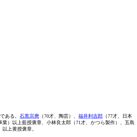
氏である。
石黒宗麿
（70才、陶芸）、
福井利吉郎
（77才、日本
事業）以上藍授褒章、小林良太郎（71才、かつら製作）、五島
）以上黄授褒章。