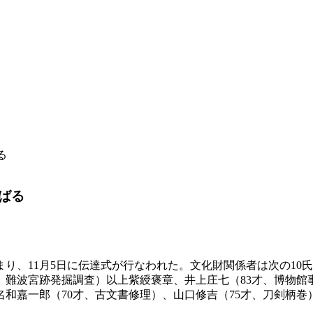
る
ばる
り、11月5日に伝達式が行なわれた。文化財関係者は次の10
才、難波宮跡発掘調査）以上紫綬褒章、井上庄七（83才、博物館
名和嘉一郎（70才、古文書修理）、山口修吉（75才、刀剣柄巻