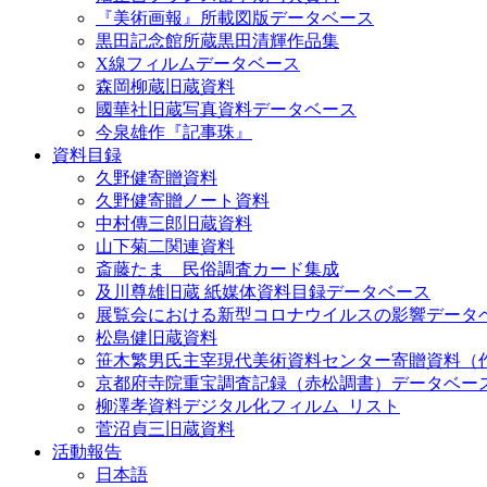
『美術画報』所載図版データベース
黒田記念館所蔵黒田清輝作品集
X線フィルムデータベース
森岡柳蔵旧蔵資料
國華社旧蔵写真資料データベース
今泉雄作『記事珠』
資料目録
久野健寄贈資料
久野健寄贈ノート資料
中村傳三郎旧蔵資料
山下菊二関連資料
斎藤たま 民俗調査カード集成
及川尊雄旧蔵 紙媒体資料目録データベース
展覧会における新型コロナウイルスの影響データ
松島健旧蔵資料
笹木繁男氏主宰現代美術資料センター寄贈資料（
京都府寺院重宝調査記録（赤松調書）データベー
柳澤孝資料デジタル化フィルム_リスト
菅沼貞三旧蔵資料
活動報告
日本語