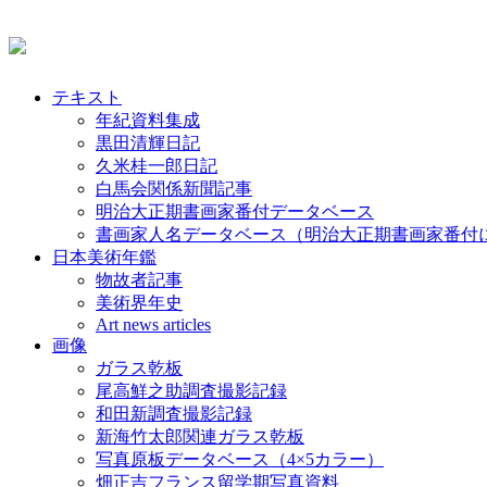
テキスト
年紀資料集成
黒田清輝日記
久米桂一郎日記
白馬会関係新聞記事
明治大正期書画家番付データベース
書画家人名データベース（明治大正期書画家番付
日本美術年鑑
物故者記事
美術界年史
Art news articles
画像
ガラス乾板
尾高鮮之助調査撮影記録
和田新調査撮影記録
新海竹太郎関連ガラス乾板
写真原板データベース（4×5カラー）
畑正吉フランス留学期写真資料