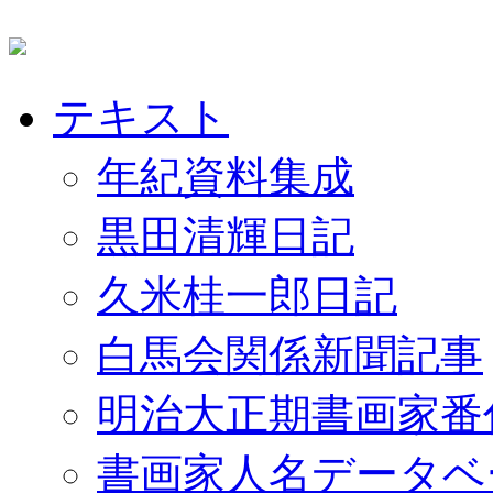
テキスト
年紀資料集成
黒田清輝日記
久米桂一郎日記
白馬会関係新聞記事
明治大正期書画家番
書画家人名データベ