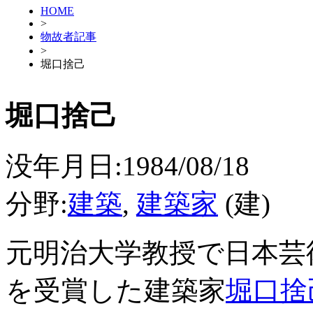
HOME
>
物故者記事
>
堀口捨己
堀口捨己
没年月日:1984/08/18
分野:
建築
,
建築家
(建)
元明治大学教授で日本芸
を受賞した建築家
堀口捨