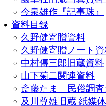
今泉雄作『記事珠』
資料目録
久野健寄贈資料
久野健寄贈ノート資
中村傳三郎旧蔵資料
山下菊二関連資料
斎藤たま 民俗調査
及川尊雄旧蔵 紙媒