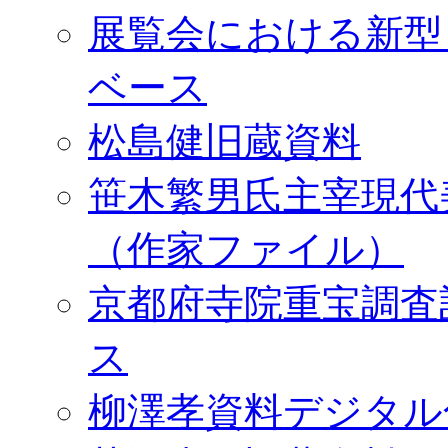
展覧会における新型
ベース
松島健旧蔵資料
笹木繁男氏主宰現代
（作家ファイル）
京都府寺院重宝調査
ス
柳澤孝資料デジタル