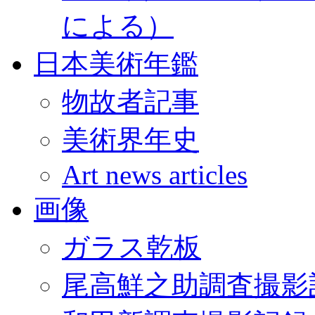
による）
日本美術年鑑
物故者記事
美術界年史
Art news articles
画像
ガラス乾板
尾高鮮之助調査撮影