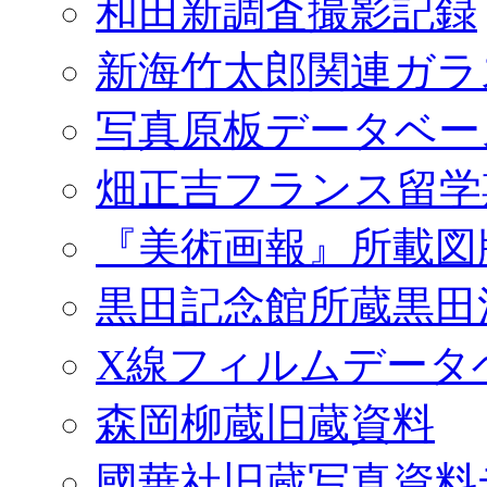
和田新調査撮影記録
新海竹太郎関連ガラ
写真原板データベー
畑正吉フランス留学
『美術画報』所載図
黒田記念館所蔵黒田
X線フィルムデータ
森岡柳蔵旧蔵資料
國華社旧蔵写真資料