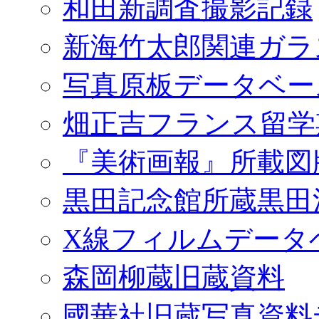
和田新調査撮影記録
新海竹太郎関連ガラ
写真原板データベー
畑正吉フランス留学
『美術画報』所載図
黒田記念館所蔵黒田
X線フィルムデータ
森岡柳蔵旧蔵資料
國華社旧蔵写真資料