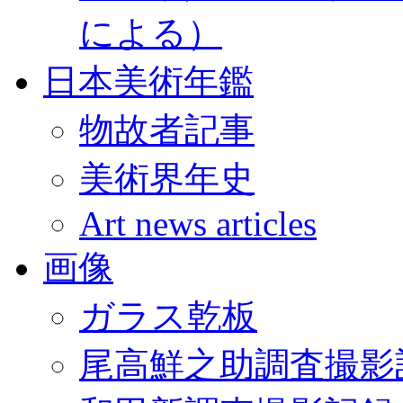
による）
日本美術年鑑
物故者記事
美術界年史
Art news articles
画像
ガラス乾板
尾高鮮之助調査撮影