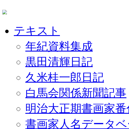
テキスト
年紀資料集成
黒田清輝日記
久米桂一郎日記
白馬会関係新聞記事
明治大正期書画家番
書画家人名データベ