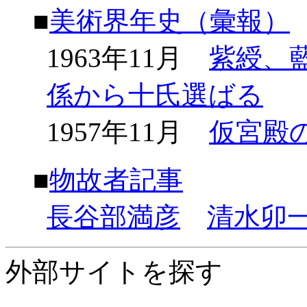
■
美術界年史（彙報）
1963年11月
紫綬、
係から十氏選ばる
1957年11月
仮宮殿
■
物故者記事
長谷部満彦
清水卯
外部サイトを探す