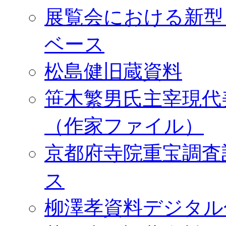
展覧会における新型
ベース
松島健旧蔵資料
笹木繁男氏主宰現代
（作家ファイル）
京都府寺院重宝調査
ス
柳澤孝資料デジタル