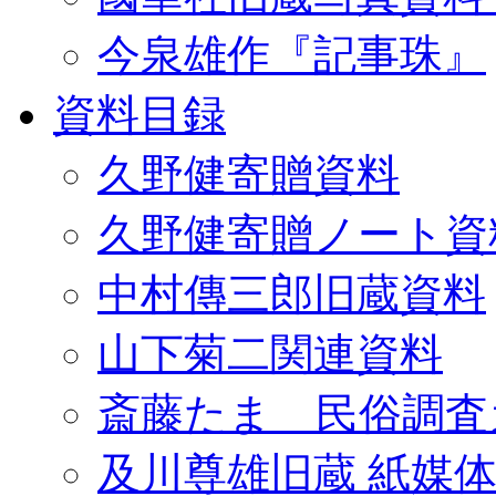
今泉雄作『記事珠』
資料目録
久野健寄贈資料
久野健寄贈ノート資
中村傳三郎旧蔵資料
山下菊二関連資料
斎藤たま 民俗調査
及川尊雄旧蔵 紙媒