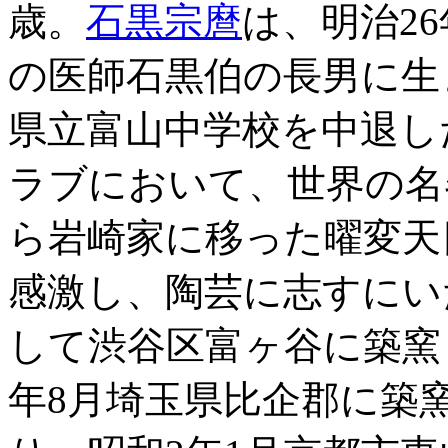
歳。
石黒宗麿
は、明治26
の医師石黒伯の長男に生ま
県立富山中学校を中退し
ラブにおいて、世界の名
ら岩崎家に移った曜変天
感激し、陶芸に志すにい
して渋谷区富ヶ谷に築窯
年8月埼玉県比企郡に築窯