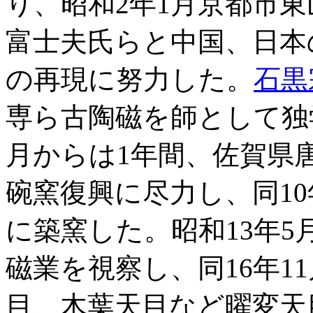
り、昭和2年1月京都市
富士夫氏らと中国、日本
の再現に努力した。
石黒
専ら古陶磁を師として独
月からは1年間、佐賀県
碗窯復興に尽力し、同10
に築窯した。昭和13年
磁業を視察し、同16年1
目、木葉天目など曜変天