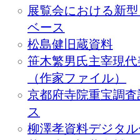
展覧会における新型
ベース
松島健旧蔵資料
笹木繁男氏主宰現代
（作家ファイル）
京都府寺院重宝調査
ス
柳澤孝資料デジタル