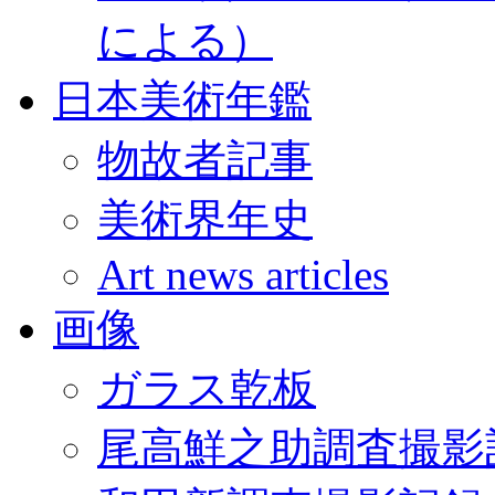
による）
日本美術年鑑
物故者記事
美術界年史
Art news articles
画像
ガラス乾板
尾高鮮之助調査撮影