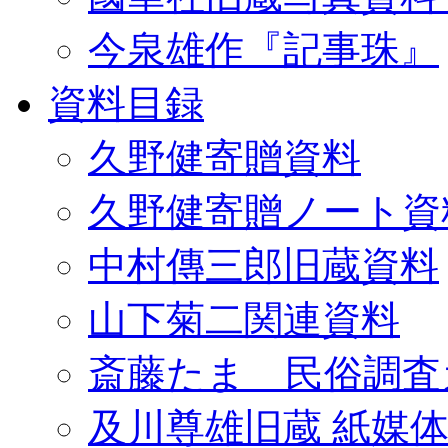
今泉雄作『記事珠』
資料目録
久野健寄贈資料
久野健寄贈ノート資
中村傳三郎旧蔵資料
山下菊二関連資料
斎藤たま 民俗調査
及川尊雄旧蔵 紙媒