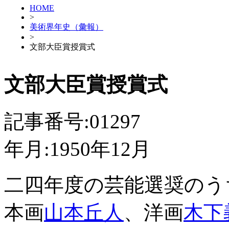
HOME
>
美術界年史（彙報）
>
文部大臣賞授賞式
文部大臣賞授賞式
記事番号:01297
年月:1950年12月
二四年度の芸能選奨のう
本画
山本丘人
、洋画
木下