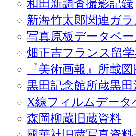
和田新調査撮影記録
新海竹太郎関連ガラ
写真原板データベー
畑正吉フランス留学
『美術画報』所載図
黒田記念館所蔵黒田
X線フィルムデータ
森岡柳蔵旧蔵資料
國華社旧蔵写真資料