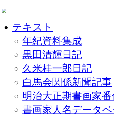
テキスト
年紀資料集成
黒田清輝日記
久米桂一郎日記
白馬会関係新聞記事
明治大正期書画家番
書画家人名データベ