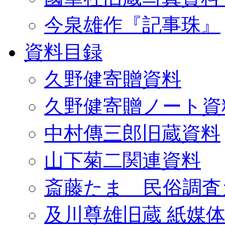
今泉雄作『記事珠』
資料目録
久野健寄贈資料
久野健寄贈ノート資
中村傳三郎旧蔵資料
山下菊二関連資料
斎藤たま 民俗調査
及川尊雄旧蔵 紙媒