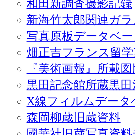
和田新調査撮影記録
新海竹太郎関連ガラ
写真原板データベー
畑正吉フランス留学
『美術画報』所載図
黒田記念館所蔵黒田
X線フィルムデータ
森岡柳蔵旧蔵資料
國華社旧蔵写真資料