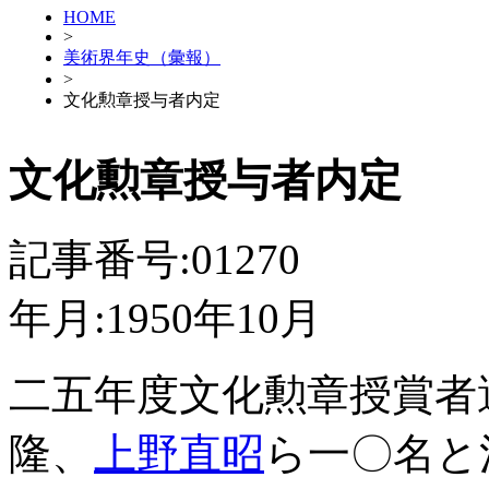
HOME
>
美術界年史（彙報）
>
文化勲章授与者内定
文化勲章授与者内定
記事番号:01270
年月:1950年10月
二五年度文化勲章授賞者
隆、
上野直昭
ら一〇名と