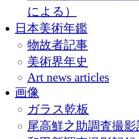
による）
日本美術年鑑
物故者記事
美術界年史
Art news articles
画像
ガラス乾板
尾高鮮之助調査撮影