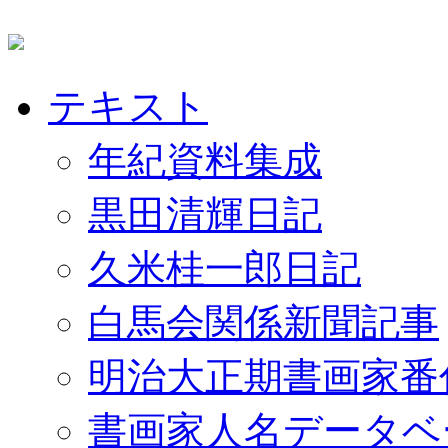
テキスト
年紀資料集成
黒田清輝日記
久米桂一郎日記
白馬会関係新聞記事
明治大正期書画家番
書画家人名データベ