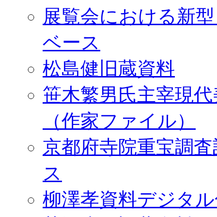
展覧会における新型
ベース
松島健旧蔵資料
笹木繁男氏主宰現代
（作家ファイル）
京都府寺院重宝調査
ス
柳澤孝資料デジタル