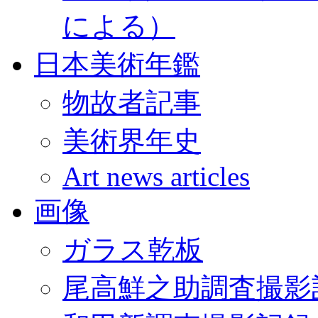
による）
日本美術年鑑
物故者記事
美術界年史
Art news articles
画像
ガラス乾板
尾高鮮之助調査撮影