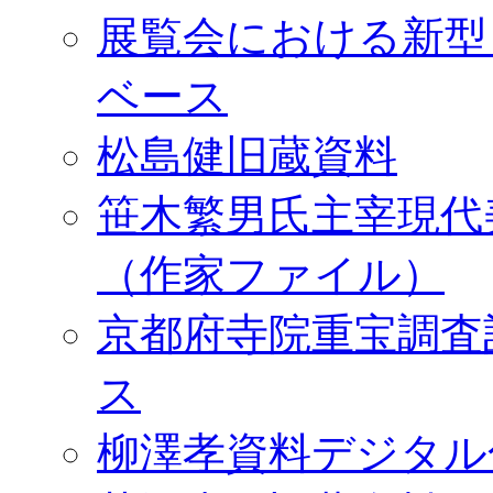
展覧会における新型
ベース
松島健旧蔵資料
笹木繁男氏主宰現代
（作家ファイル）
京都府寺院重宝調査
ス
柳澤孝資料デジタル