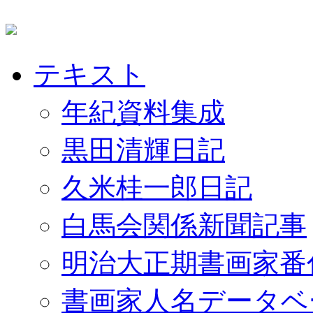
テキスト
年紀資料集成
黒田清輝日記
久米桂一郎日記
白馬会関係新聞記事
明治大正期書画家番
書画家人名データベ