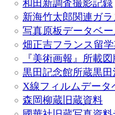
和田新調査撮影記録
新海竹太郎関連ガラ
写真原板データベー
畑正吉フランス留学
『美術画報』所載図
黒田記念館所蔵黒田
X線フィルムデータ
森岡柳蔵旧蔵資料
國華社旧蔵写真資料