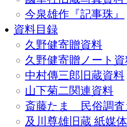
今泉雄作『記事珠』
資料目録
久野健寄贈資料
久野健寄贈ノート資
中村傳三郎旧蔵資料
山下菊二関連資料
斎藤たま 民俗調査
及川尊雄旧蔵 紙媒