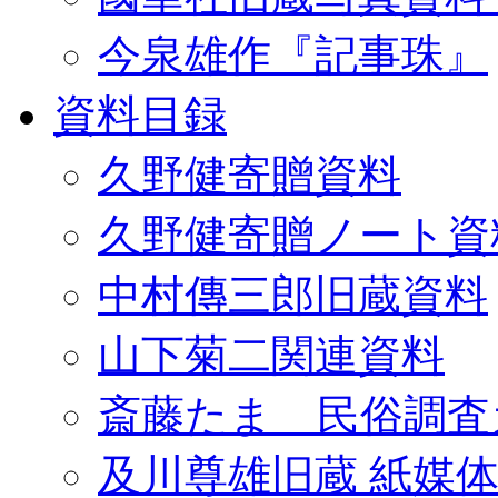
今泉雄作『記事珠』
資料目録
久野健寄贈資料
久野健寄贈ノート資
中村傳三郎旧蔵資料
山下菊二関連資料
斎藤たま 民俗調査
及川尊雄旧蔵 紙媒