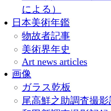
による）
日本美術年鑑
物故者記事
美術界年史
Art news articles
画像
ガラス乾板
尾高鮮之助調査撮影