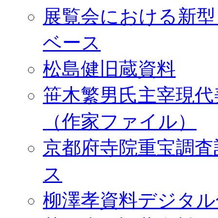
展覧会における新型
ベース
松島健旧蔵資料
笹木繁男氏主宰現代
（作家ファイル）
京都府寺院重宝調査
ス
柳澤孝資料デジタル