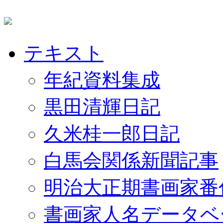
テキスト
年紀資料集成
黒田清輝日記
久米桂一郎日記
白馬会関係新聞記事
明治大正期書画家番
書画家人名データベ