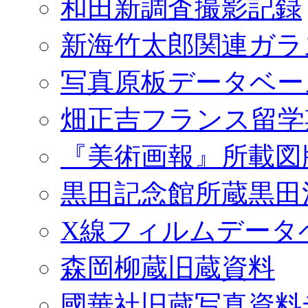
和田新調査撮影記録
新海竹太郎関連ガラ
写真原板データベー
畑正吉フランス留学
『美術画報』所載図
黒田記念館所蔵黒田
X線フィルムデータ
森岡柳蔵旧蔵資料
國華社旧蔵写真資料