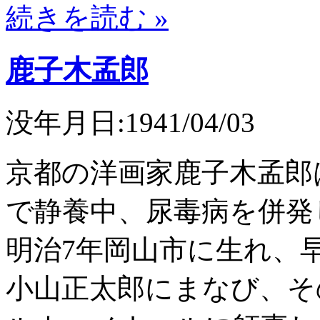
続きを読む »
鹿子木孟郎
没年月日:1941/04/03
京都の洋画家鹿子木孟郎
で静養中、尿毒病を併発し
明治7年岡山市に生れ、
小山正太郎にまなび、そ