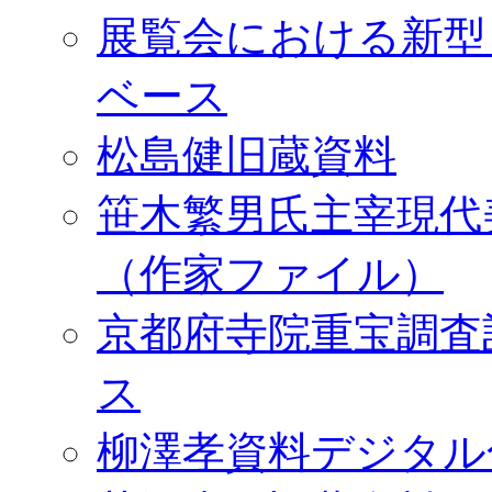
展覧会における新型
ベース
松島健旧蔵資料
笹木繁男氏主宰現代
（作家ファイル）
京都府寺院重宝調査
ス
柳澤孝資料デジタル