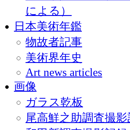
による）
日本美術年鑑
物故者記事
美術界年史
Art news articles
画像
ガラス乾板
尾高鮮之助調査撮影