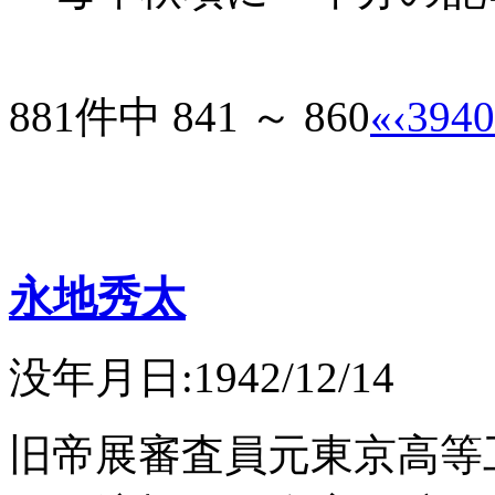
881件中 841 ～ 860
«
‹
39
40
永地秀太
没年月日:1942/12/14
旧帝展審査員元東京高等