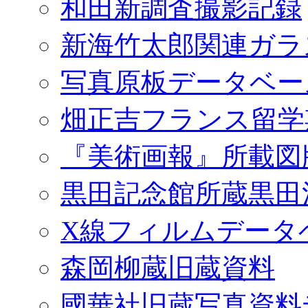
和田新調査撮影記録
新海竹太郎関連ガラ
写真原板データベー
畑正吉フランス留学
『美術画報』所載図
黒田記念館所蔵黒田
X線フィルムデータ
森岡柳蔵旧蔵資料
國華社旧蔵写真資料