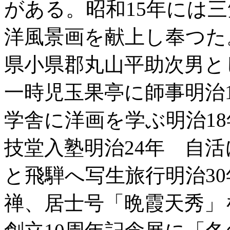
がある。昭和15年には
洋風景画を献上し奉つた
県小県郡丸山平助次男と
一時児玉果亭に師事明治
学舎に洋画を学ぶ明治18
技堂入塾明治24年 自活
と飛騨へ写生旅行明治3
禅、居士号「晩霞天秀」