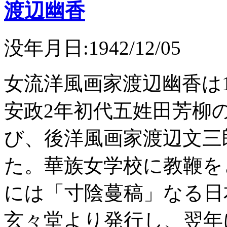
渡辺幽香
没年月日:1942/12/05
女流洋風画家渡辺幽香は1
安政2年初代五姓田芳柳
び、後洋風画家渡辺文三
た。華族女学校に教鞭を
には「寸陰蔓稿」なる日
玄々堂より発行し、翌年にはA