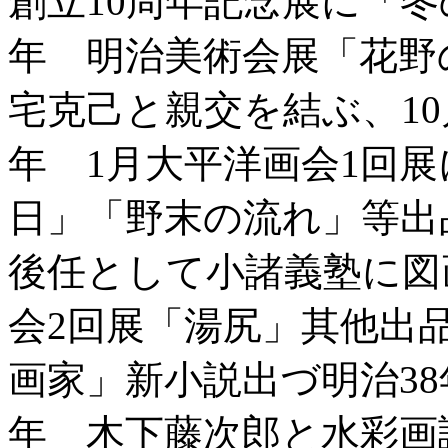
創立10周年記念展に「冬
年 明治美術会展「花野
宅克己と親交を結ぶ、10
年 1月大平洋画会1回
日」「野末の流れ」等出
後任として小諸義塾に図
会2回展「湯尻」其他出
画家」新小説出づ明治38
年 木下藤次郎と水彩画