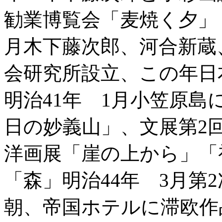
勧業博覧会「麦焼く夕」
月木下藤次郎、河合新蔵
会研究所設立、この年日
明治41年 1月小笠原
日の妙義山」、文展第2
洋画展「崖の上から」「
「森」明治44年 3月第
朝、帝国ホテルに滞欧作品