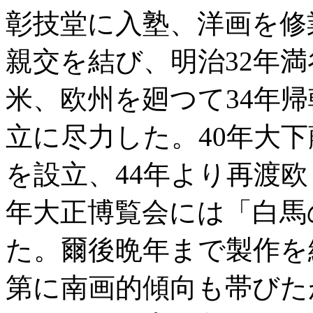
彰技堂に入塾、洋画を修
親交を結び、明治32年
米、欧州を廻つて34年帰
立に尽力した。40年大
を設立、44年より再渡
年大正博覧会には「白馬
た。爾後晩年まで製作を
第に南画的傾向も帯びた