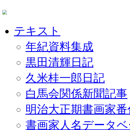
テキスト
年紀資料集成
黒田清輝日記
久米桂一郎日記
白馬会関係新聞記事
明治大正期書画家番
書画家人名データベ