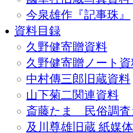
今泉雄作『記事珠』
資料目録
久野健寄贈資料
久野健寄贈ノート資
中村傳三郎旧蔵資料
山下菊二関連資料
斎藤たま 民俗調査
及川尊雄旧蔵 紙媒