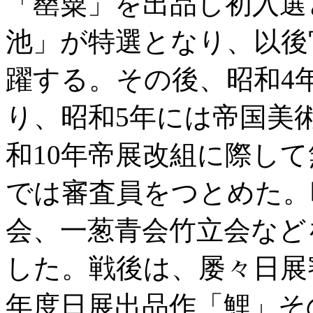
「罌粟」を出品し初入選
池」が特選となり、以後
躍する。その後、昭和4
り、昭和5年には帝国美術
和10年帝展改組に際し
では審査員をつとめた。
会、一葱青会竹立会など
した。戦後は、屡々日展
年度日展出品作「鯉」そ