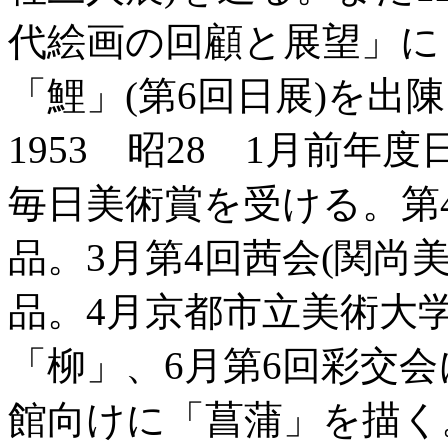
代絵画の回顧と展望」に「
「鯉」(第6回日展)を出
1953 昭28 1月前年
毎日美術賞を受ける。第
品。3月第4回茜会(関尚
品。4月京都市立美術大
「柳」、6月第6回彩交
館向けに「菖蒲」を描く