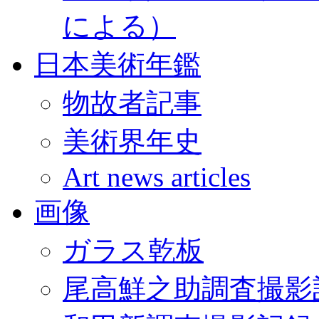
による）
日本美術年鑑
物故者記事
美術界年史
Art news articles
画像
ガラス乾板
尾高鮮之助調査撮影