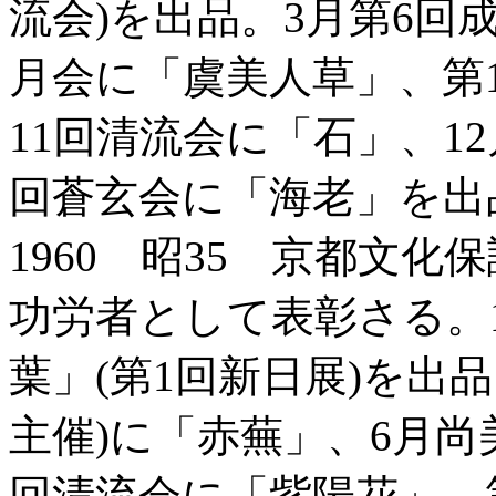
流会)を出品。3月第6回
月会に「虞美人草」、第
11回清流会に「石」、1
回蒼玄会に「海老」を出
1960 昭35 京都文
功労者として表彰さる。
葉」(第1回新日展)を出
主催)に「赤蕪」、6月尚
回清流会に「紫陽花」、