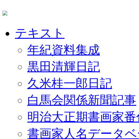
テキスト
年紀資料集成
黒田清輝日記
久米桂一郎日記
白馬会関係新聞記事
明治大正期書画家番
書画家人名データベ