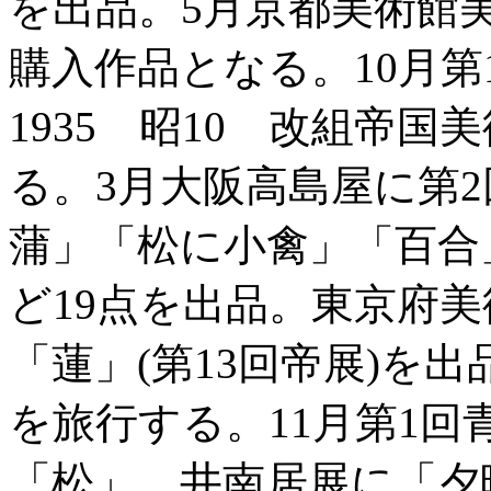
を出品。5月京都美術館
購入作品となる。10月第
1935 昭10 改組帝
る。3月大阪高島屋に第
蒲」「松に小禽」「百合
ど19点を出品。東京府美
「蓮」(第13回帝展)を
を旅行する。11月第1回
「松」、井南居展に「夕