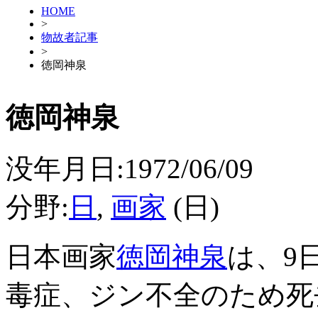
HOME
>
物故者記事
>
徳岡神泉
徳岡神泉
没年月日:1972/06/09
分野:
日
,
画家
(日)
日本画家
徳岡神泉
は、9
毒症、ジン不全のため死