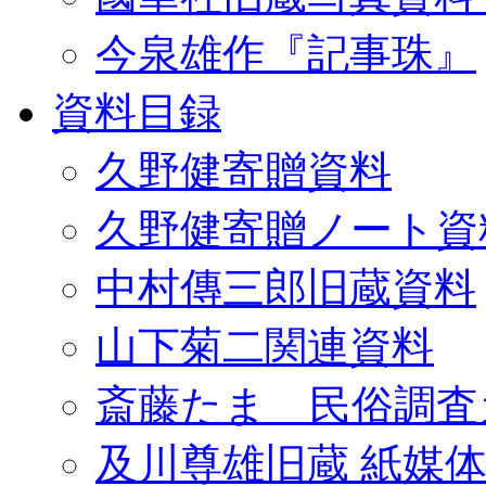
今泉雄作『記事珠』
資料目録
久野健寄贈資料
久野健寄贈ノート資
中村傳三郎旧蔵資料
山下菊二関連資料
斎藤たま 民俗調査
及川尊雄旧蔵 紙媒