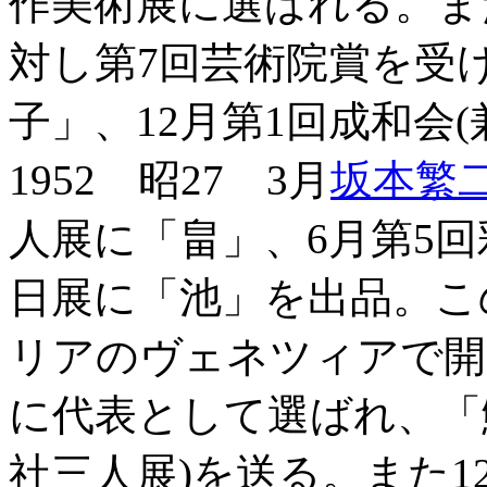
作美術展に選ばれる。ま
対し第7回芸術院賞を受
子」、12月第1回成和会
1952 昭27 3月
坂本繁
人展に「畠」、6月第5回
日展に「池」を出品。こ
リアのヴェネツィアで開
に代表として選ばれ、「鯉
社三人展)を送る。また