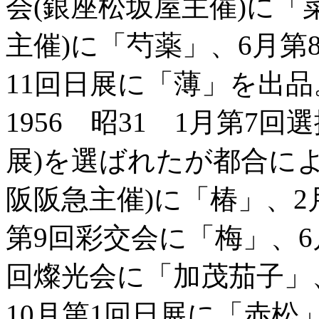
会(銀座松坂屋主催)に「
主催)に「芍薬」、6月第
11回日展に「薄」を出品
1956 昭31 1月第7
展)を選ばれたが都合によ
阪阪急主催)に「椿」、2
第9回彩交会に「梅」、6
回燦光会に「加茂茄子」
10月第1回日展に「赤松