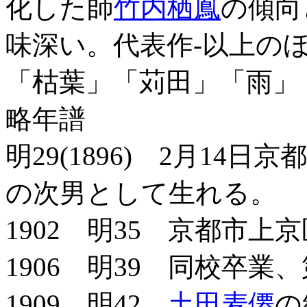
化した師
竹内栖鳳
の傾向
味深い。代表作-以上の
「枯葉」「苅田」「雨」
略年譜
明29(1896) 2月1
の次男として生れる。
1902 明35 京都市
1906 明39 同校卒
1909 明42
土田麦僊
の