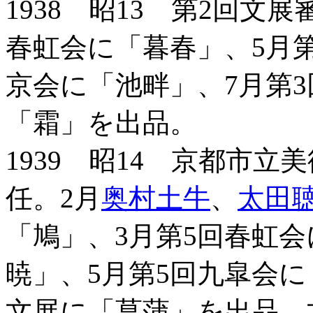
1938 昭13 第2回文
春虹会に「暮春」、5月
京会に「池畔」、7月第3
「霜」を出品。
1939 昭14 京都市
任。2月
奥村土牛
、
太田
「鳩」、3月第5回春虹
暁」、5月第5回九皐会に
文展に「菖蒲」を出品、