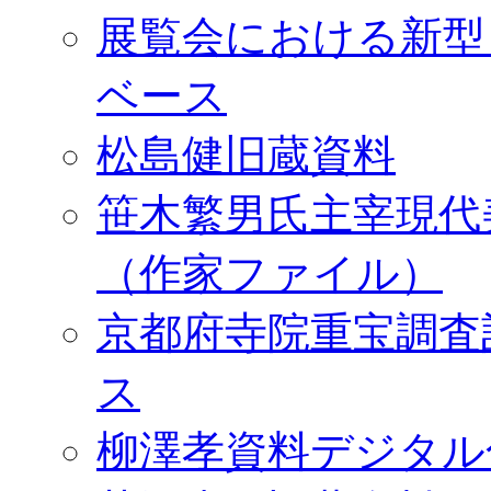
展覧会における新型
ベース
松島健旧蔵資料
笹木繁男氏主宰現代
（作家ファイル）
京都府寺院重宝調査
ス
柳澤孝資料デジタル