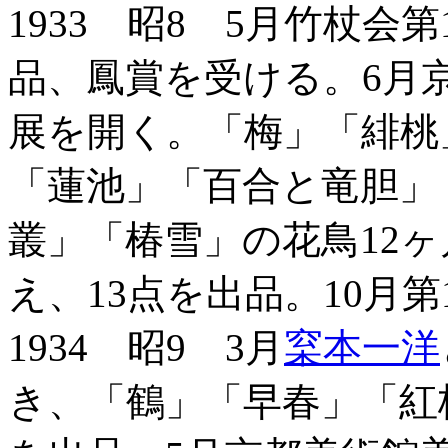
1933 昭8 5月竹杖
品、鳳賞を受ける。6月
展を開く。「梅」「緋桃
「蓮池」「百合と竜胆」
叢」「椿雪」の花鳥12ヶ
え、13点を出品。10月
1934 昭9 3月
梥本一洋
き、「鶴」「早春」「紅