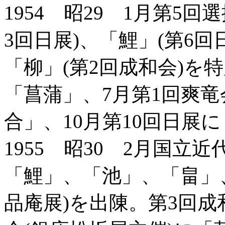
1954 昭29 1月第5
3回日展)、「鯉」(第6回
「柳」(第2回成和会)を
「菖蒲」、7月第1回爽竜
合」、10月第10回日展
1955 昭30 2月国立
「鯉」、「池」、「畠」
品庵展)を出陳。第3回成