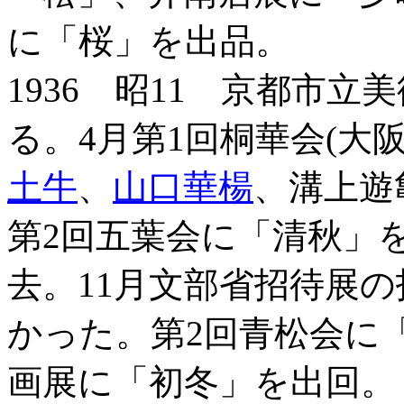
に「桜」を出品。
1936 昭11 京都市
る。4月第1回桐華会(大
土牛
、
山口華楊
、溝上遊
第2回五葉会に「清秋」を
去。11月文部省招待展
かった。第2回青松会に「
画展に「初冬」を出回。