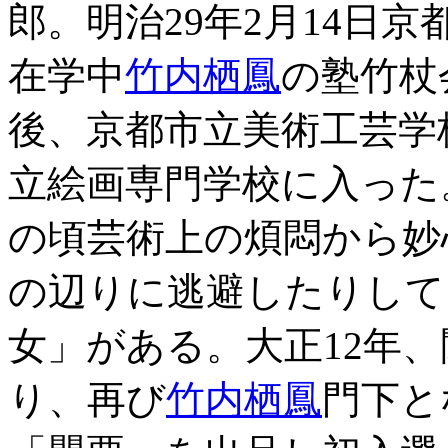
郎。明治29年2月14日
在学中
竹内栖鳳
の塾竹杖
後、京都市立美術工芸学
立絵画専門学校に入った
の頃芸術上の煩悶から妙
の辺りに逃避したりして
女」がある。大正12年
り、再び
竹内栖鳳
門下と