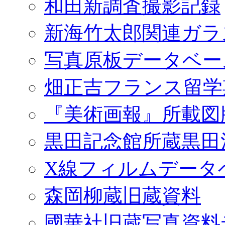
和田新調査撮影記録
新海竹太郎関連ガラ
写真原板データベー
畑正吉フランス留学
『美術画報』所載図
黒田記念館所蔵黒田
X線フィルムデータ
森岡柳蔵旧蔵資料
國華社旧蔵写真資料