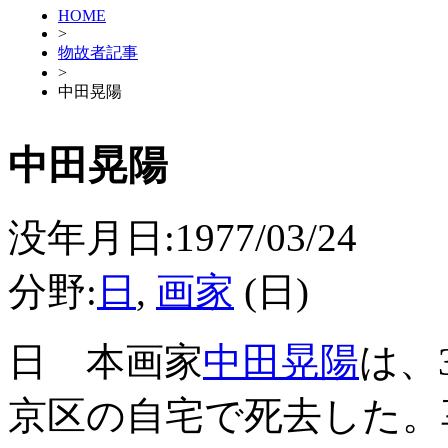
HOME
>
物故者記事
>
中田晃陽
中田晃陽
没年月日:1977/03/24
分野:
日
,
画家
(日)
日 本画家
中田晃陽
は、
京区の自宅で死去した。享