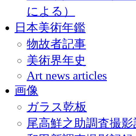
による）
日本美術年鑑
物故者記事
美術界年史
Art news articles
画像
ガラス乾板
尾高鮮之助調査撮影