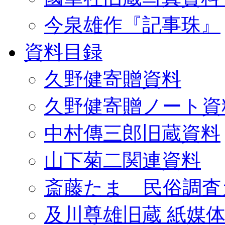
今泉雄作『記事珠』
資料目録
久野健寄贈資料
久野健寄贈ノート資
中村傳三郎旧蔵資料
山下菊二関連資料
斎藤たま 民俗調査
及川尊雄旧蔵 紙媒