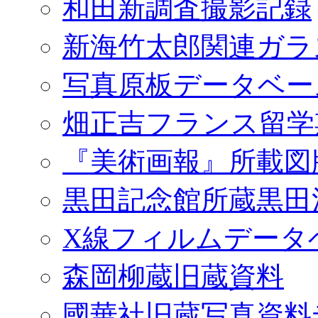
和田新調査撮影記録
新海竹太郎関連ガラ
写真原板データベー
畑正吉フランス留学
『美術画報』所載図
黒田記念館所蔵黒田
X線フィルムデータ
森岡柳蔵旧蔵資料
國華社旧蔵写真資料