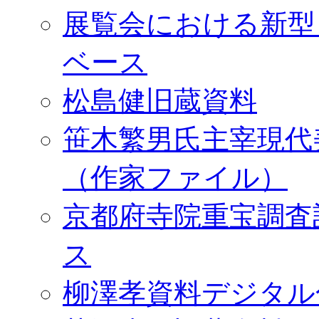
展覧会における新型
ベース
松島健旧蔵資料
笹木繁男氏主宰現代
（作家ファイル）
京都府寺院重宝調査
ス
柳澤孝資料デジタル