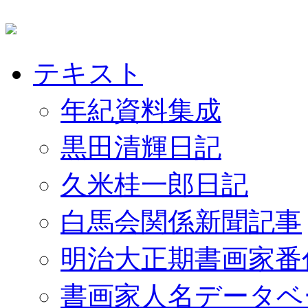
テキスト
年紀資料集成
黒田清輝日記
久米桂一郎日記
白馬会関係新聞記事
明治大正期書画家番
書画家人名データベ