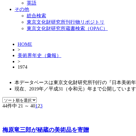
英語
その他
総合検索
東京文化財研究所刊行物リポジトリ
東京文化財研究所蔵書検索（OPAC）
HOME
>
美術界年史（彙報）
>
1974
本データベースは東京文化財研究所刊行の『日本美術年
現在、2019年／平成31（令和元）年まで公開しています。（
44件中 21 ～ 40
1
2
3
梅原竜三郎が秘蔵の美術品を寄贈