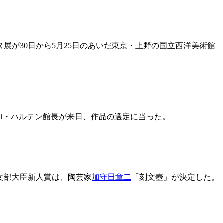
ヌ展が30日から5月25日のあいだ東京・上野の国立西洋美術館
J・ハルテン館長が来日、作品の選定に当った。
文部大臣新人賞は、陶芸家
加守田章二
「刻文壺」が決定した。