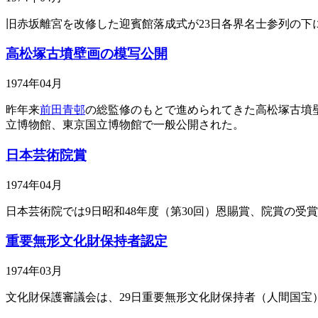
旧赤坂離宮を改修した迎賓館落成式が23日各界名士参列の下
高松塚古墳壁画の模写公開
1974年04月
昨年来
前田青邨
の総監修のもとで進められてきた高松塚古墳壁
立博物館、東京国立博物館で一般公開された。
日本芸術院賞
1974年04月
日本芸術院では9日昭和48年度（第30回）恩賜賞、院賞の受
重要無形文化財保持者認定
1974年03月
文化財保護審議会は、29日重要無形文化財保持者（人間国宝