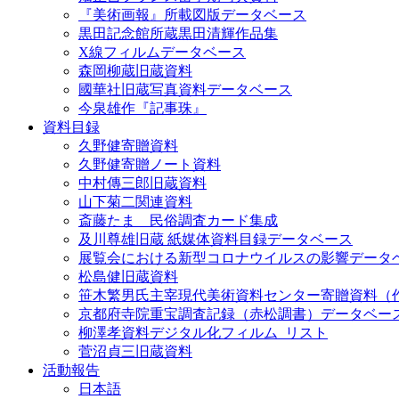
『美術画報』所載図版データベース
黒田記念館所蔵黒田清輝作品集
X線フィルムデータベース
森岡柳蔵旧蔵資料
國華社旧蔵写真資料データベース
今泉雄作『記事珠』
資料目録
久野健寄贈資料
久野健寄贈ノート資料
中村傳三郎旧蔵資料
山下菊二関連資料
斎藤たま 民俗調査カード集成
及川尊雄旧蔵 紙媒体資料目録データベース
展覧会における新型コロナウイルスの影響データ
松島健旧蔵資料
笹木繁男氏主宰現代美術資料センター寄贈資料（
京都府寺院重宝調査記録（赤松調書）データベー
柳澤孝資料デジタル化フィルム_リスト
菅沼貞三旧蔵資料
活動報告
日本語