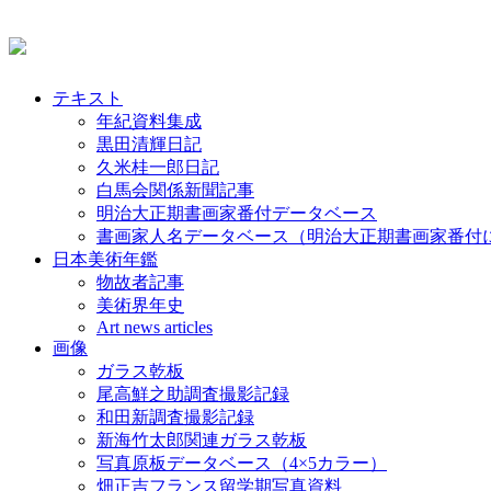
テキスト
年紀資料集成
黒田清輝日記
久米桂一郎日記
白馬会関係新聞記事
明治大正期書画家番付データベース
書画家人名データベース（明治大正期書画家番付
日本美術年鑑
物故者記事
美術界年史
Art news articles
画像
ガラス乾板
尾高鮮之助調査撮影記録
和田新調査撮影記録
新海竹太郎関連ガラス乾板
写真原板データベース（4×5カラー）
畑正吉フランス留学期写真資料