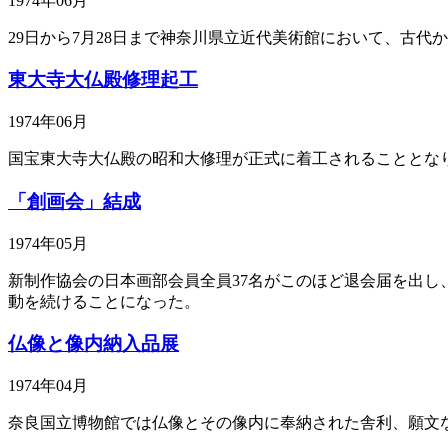
1974年06月
29日から7月28日まで神奈川県立近代美術館において、古代
東大寺大仏殿修理起工
1974年06月
国宝東大寺大仏殿の昭和大修理が正式に着工されることとなり
「創画会」結成
1974年05月
新制作協会の日本画部会員全員37名がこのほど退会届を出し
動を続けることになった。
仏像と像内納入品展
1974年04月
奈良国立博物館では仏像とその像内に奉納された舎利、願文など