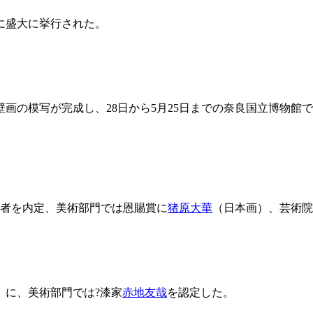
に盛大に挙行された。
画の模写が完成し、28日から5月25日までの奈良国立博物館
賞者を内定、美術部門では恩賜賞に
猪原大華
（日本画）、芸術院
）に、美術部門では?漆家
赤地友哉
を認定した。