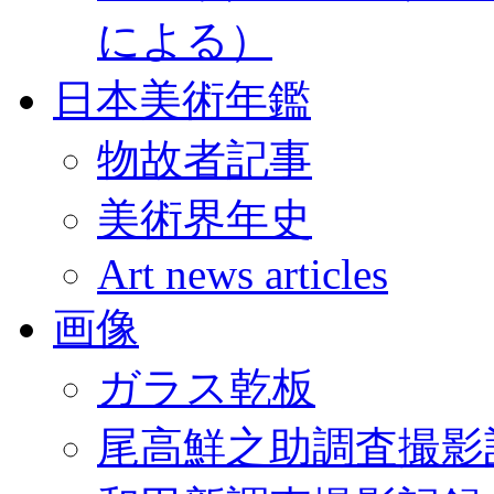
による）
日本美術年鑑
物故者記事
美術界年史
Art news articles
画像
ガラス乾板
尾高鮮之助調査撮影