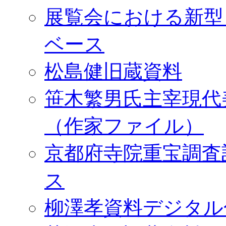
展覧会における新型
ベース
松島健旧蔵資料
笹木繁男氏主宰現代
（作家ファイル）
京都府寺院重宝調査
ス
柳澤孝資料デジタル