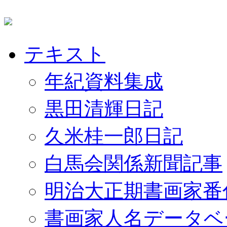
テキスト
年紀資料集成
黒田清輝日記
久米桂一郎日記
白馬会関係新聞記事
明治大正期書画家番
書画家人名データベ