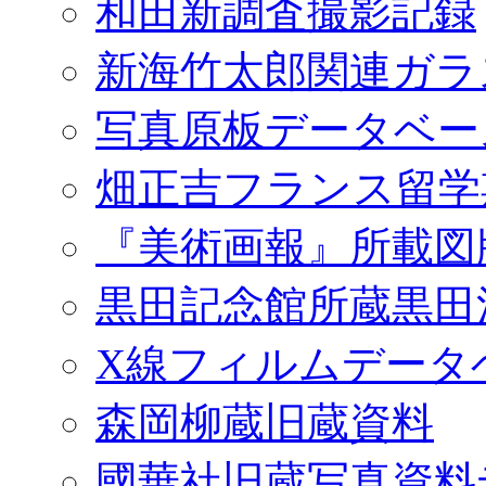
和田新調査撮影記録
新海竹太郎関連ガラ
写真原板データベー
畑正吉フランス留学
『美術画報』所載図
黒田記念館所蔵黒田
X線フィルムデータ
森岡柳蔵旧蔵資料
國華社旧蔵写真資料