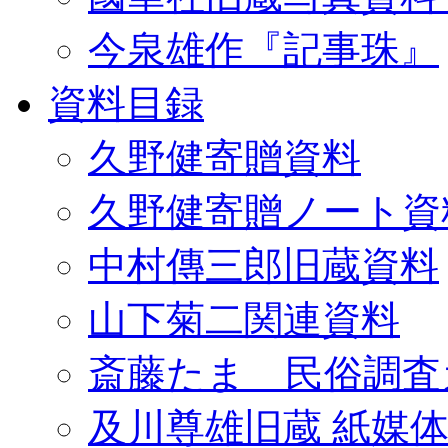
今泉雄作『記事珠』
資料目録
久野健寄贈資料
久野健寄贈ノート資
中村傳三郎旧蔵資料
山下菊二関連資料
斎藤たま 民俗調査
及川尊雄旧蔵 紙媒