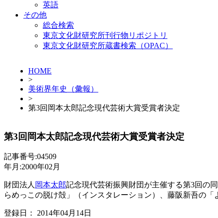
英語
その他
総合検索
東京文化財研究所刊行物リポジトリ
東京文化財研究所蔵書検索（OPAC）
HOME
>
美術界年史（彙報）
>
第3回岡本太郎記念現代芸術大賞受賞者決定
第3回岡本太郎記念現代芸術大賞受賞者決定
記事番号:04509
年月:2000年02月
財団法人
岡本太郎
記念現代芸術振興財団が主催する第3回の同
らめっこの脱け殻」（インスタレーション）、藤阪新吾の「
登録日： 2014年04月14日