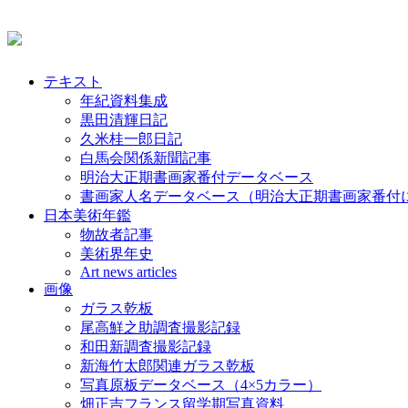
テキスト
年紀資料集成
黒田清輝日記
久米桂一郎日記
白馬会関係新聞記事
明治大正期書画家番付データベース
書画家人名データベース（明治大正期書画家番付
日本美術年鑑
物故者記事
美術界年史
Art news articles
画像
ガラス乾板
尾高鮮之助調査撮影記録
和田新調査撮影記録
新海竹太郎関連ガラス乾板
写真原板データベース（4×5カラー）
畑正吉フランス留学期写真資料