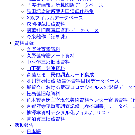
『美術画報』所載図版データベース
黒田記念館所蔵黒田清輝作品集
X線フィルムデータベース
森岡柳蔵旧蔵資料
國華社旧蔵写真資料データベース
今泉雄作『記事珠』
資料目録
久野健寄贈資料
久野健寄贈ノート資料
中村傳三郎旧蔵資料
山下菊二関連資料
斎藤たま 民俗調査カード集成
及川尊雄旧蔵 紙媒体資料目録データベース
展覧会における新型コロナウイルスの影響データ
松島健旧蔵資料
笹木繁男氏主宰現代美術資料センター寄贈資料（
京都府寺院重宝調査記録（赤松調書）データベー
柳澤孝資料デジタル化フィルム_リスト
菅沼貞三旧蔵資料
活動報告
日本語