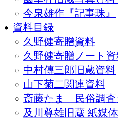
今泉雄作『記事珠』
資料目録
久野健寄贈資料
久野健寄贈ノート資
中村傳三郎旧蔵資料
山下菊二関連資料
斎藤たま 民俗調査
及川尊雄旧蔵 紙媒