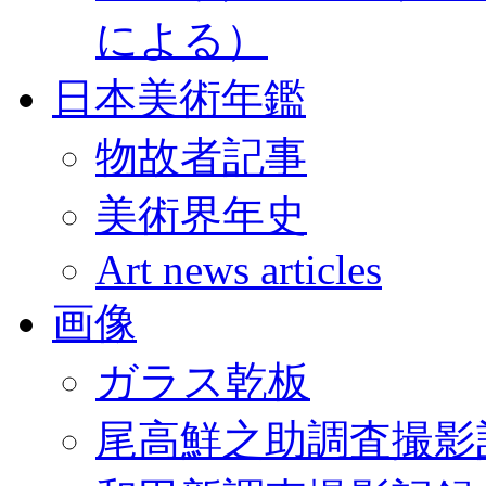
による）
日本美術年鑑
物故者記事
美術界年史
Art news articles
画像
ガラス乾板
尾高鮮之助調査撮影