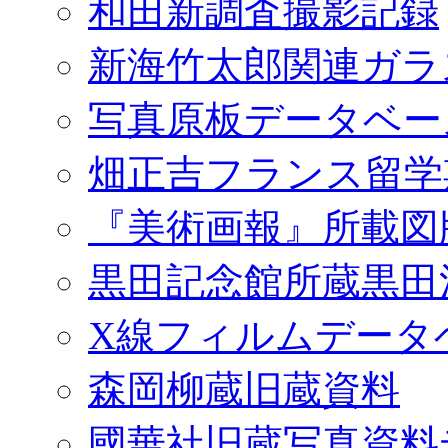
和田新調査撮影記録
新海竹太郎関連ガラ
写真原板データベー
畑正吉フランス留学
『美術画報』所載図
黒田記念館所蔵黒田
X線フィルムデータ
森岡柳蔵旧蔵資料
國華社旧蔵写真資料