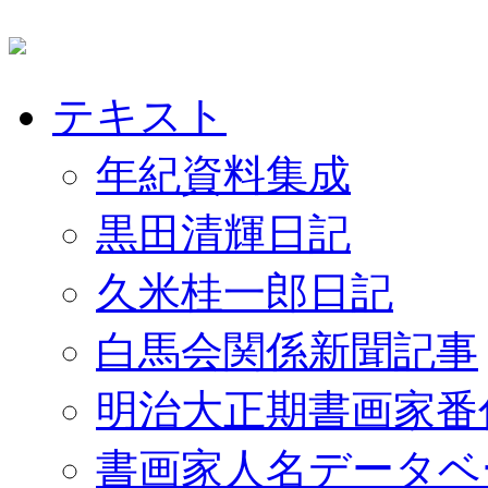
テキスト
年紀資料集成
黒田清輝日記
久米桂一郎日記
白馬会関係新聞記事
明治大正期書画家番
書画家人名データベ