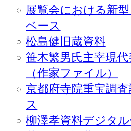
展覧会における新型
ベース
松島健旧蔵資料
笹木繁男氏主宰現代
（作家ファイル）
京都府寺院重宝調査
ス
柳澤孝資料デジタル