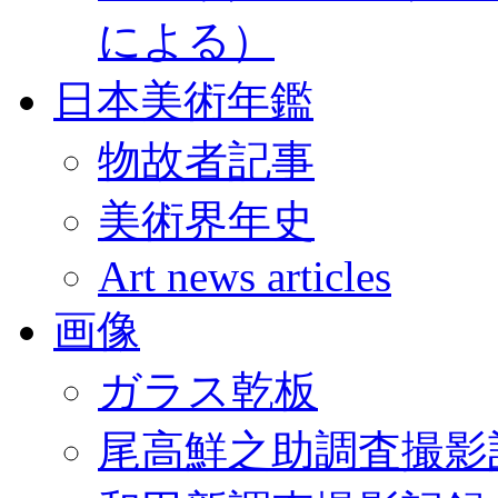
による）
日本美術年鑑
物故者記事
美術界年史
Art news articles
画像
ガラス乾板
尾高鮮之助調査撮影