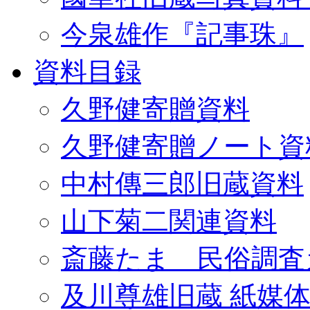
今泉雄作『記事珠』
資料目録
久野健寄贈資料
久野健寄贈ノート資
中村傳三郎旧蔵資料
山下菊二関連資料
斎藤たま 民俗調査
及川尊雄旧蔵 紙媒