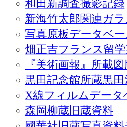
和田新調査撮影記録
新海竹太郎関連ガラ
写真原板データベー
畑正吉フランス留学
『美術画報』所載図
黒田記念館所蔵黒田
X線フィルムデータ
森岡柳蔵旧蔵資料
國華社旧蔵写真資料