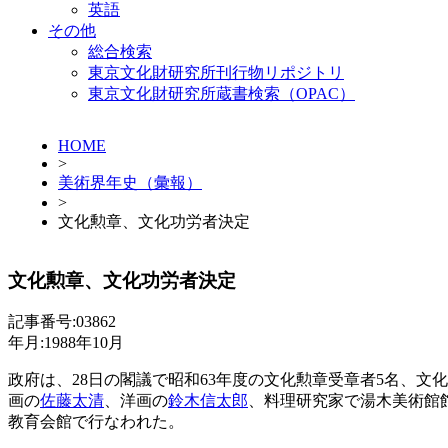
英語
その他
総合検索
東京文化財研究所刊行物リポジトリ
東京文化財研究所蔵書検索（OPAC）
HOME
>
美術界年史（彙報）
>
文化勲章、文化功労者決定
文化勲章、文化功労者決定
記事番号:03862
年月:1988年10月
政府は、28日の閣議で昭和63年度の文化勲章受章者5名、
画の
佐藤太清
、洋画の
鈴木信太郎
、料理研究家で湯木美術館館
教育会館で行なわれた。