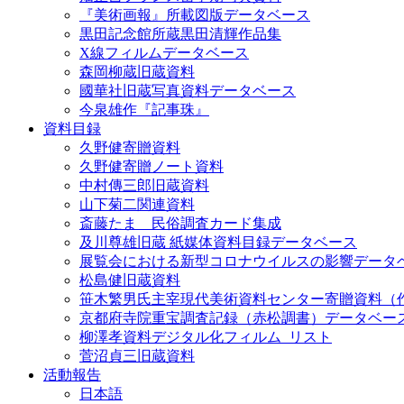
『美術画報』所載図版データベース
黒田記念館所蔵黒田清輝作品集
X線フィルムデータベース
森岡柳蔵旧蔵資料
國華社旧蔵写真資料データベース
今泉雄作『記事珠』
資料目録
久野健寄贈資料
久野健寄贈ノート資料
中村傳三郎旧蔵資料
山下菊二関連資料
斎藤たま 民俗調査カード集成
及川尊雄旧蔵 紙媒体資料目録データベース
展覧会における新型コロナウイルスの影響データ
松島健旧蔵資料
笹木繁男氏主宰現代美術資料センター寄贈資料（
京都府寺院重宝調査記録（赤松調書）データベー
柳澤孝資料デジタル化フィルム_リスト
菅沼貞三旧蔵資料
活動報告
日本語