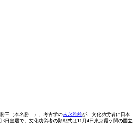
鍔勝三（本名勝二）、考古学の
末永雅雄
が、文化功労者に日本
3日皇居で、文化功労者の顕彰式は11月4日東京霞ケ関の国立