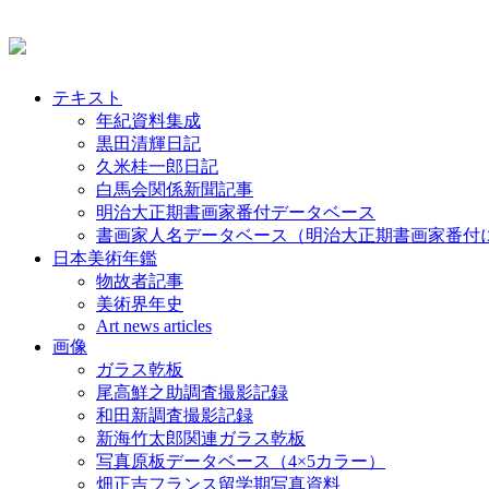
テキスト
年紀資料集成
黒田清輝日記
久米桂一郎日記
白馬会関係新聞記事
明治大正期書画家番付データベース
書画家人名データベース（明治大正期書画家番付
日本美術年鑑
物故者記事
美術界年史
Art news articles
画像
ガラス乾板
尾高鮮之助調査撮影記録
和田新調査撮影記録
新海竹太郎関連ガラス乾板
写真原板データベース（4×5カラー）
畑正吉フランス留学期写真資料