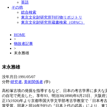
英語
その他
総合検索
東京文化財研究所刊行物リポジトリ
東京文化財研究所蔵書検索（OPAC）
HOME
>
物故者記事
>
末永雅雄
末永雅雄
没年月日:1991/05/07
分野:
研究者
,
美術関係者
(学)
高松塚古墳の発掘を指導するなど、日本の考古学界に多大な
の自宅で死去した。享年93。明治30(1898)年6月23
正15(1926)年より京都帝国大学文学部考古学教室で「日本
賞受賞。同著と同16年刊行の『日本上代の武器』により、