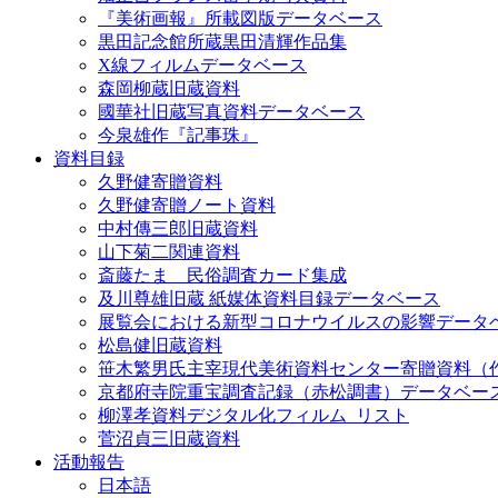
『美術画報』所載図版データベース
黒田記念館所蔵黒田清輝作品集
X線フィルムデータベース
森岡柳蔵旧蔵資料
國華社旧蔵写真資料データベース
今泉雄作『記事珠』
資料目録
久野健寄贈資料
久野健寄贈ノート資料
中村傳三郎旧蔵資料
山下菊二関連資料
斎藤たま 民俗調査カード集成
及川尊雄旧蔵 紙媒体資料目録データベース
展覧会における新型コロナウイルスの影響データ
松島健旧蔵資料
笹木繁男氏主宰現代美術資料センター寄贈資料（
京都府寺院重宝調査記録（赤松調書）データベー
柳澤孝資料デジタル化フィルム_リスト
菅沼貞三旧蔵資料
活動報告
日本語