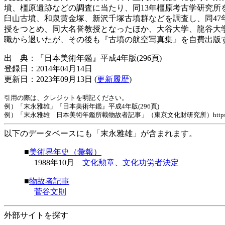
墳、橿原遺跡などの調査に当たり、同13年橿原考古学研究所
臼山古墳、和泉黄金塚、新沢千塚古墳群などを調査し、同47
授をつとめ、同大名誉教授となったほか、大谷大学、龍谷大
職から退いたが、その後も『古墳の航空写真集』を自費出版
出 典：『日本美術年鑑』平成4年版(296頁)
登録日：2014年04月14日
更新日：2023年09月13日 (
更新履歴
)
引用の際は、クレジットを明記ください。
例）「末永雅雄」『日本美術年鑑』平成4年版(296頁)
例）「末永雅雄 日本美術年鑑所載物故者記事」（東京文化財研究所）https://www.tobunke
以下のデータベースにも「末永雅雄」が含まれます。
■
美術界年史（彙報）
1988年10月
文化勲章、文化功労者決定
■
物故者記事
菅谷文則
外部サイトを探す