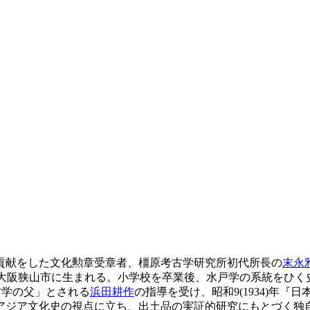
貢献をした文化勲章受章者、橿原考古学研究所初代所長の
末永
日、大阪府大阪狭山市に生まれる。小学校を卒業後、水戸学の系統を
考古学の父」とされる
浜田耕作
の指導を受け、昭和9(1934)年
東アジア文化史の視点に立ち、出土品の実証的研究にもとづく独