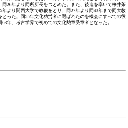
、同26年より同所所長をつとめた。また、後進を率いて桜井茶
年より関西大学で教鞭をとり、同27年より同43年まで同大教
とった。同55年文化功労者に選ばれたのを機会にすべての役
63年、考古学界で初めての文化勲章受章者となった。