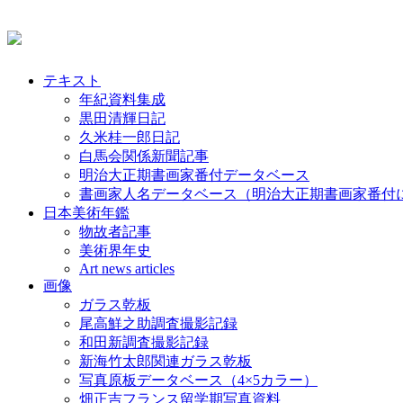
テキスト
年紀資料集成
黒田清輝日記
久米桂一郎日記
白馬会関係新聞記事
明治大正期書画家番付データベース
書画家人名データベース（明治大正期書画家番付
日本美術年鑑
物故者記事
美術界年史
Art news articles
画像
ガラス乾板
尾高鮮之助調査撮影記録
和田新調査撮影記録
新海竹太郎関連ガラス乾板
写真原板データベース（4×5カラー）
畑正吉フランス留学期写真資料