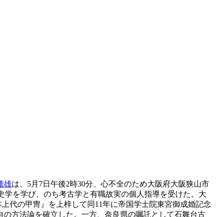
雅雄
は、5月7日午後2時30分、心不全のため大阪府大阪狭山市
ひく史学を学び、のち考古学と有職故実の個人指導を受けた。大
『日本上代の甲冑』を上梓して同11年に帝国学士院東宮御成婚記念
自の方法論を確立した。一方、奈良県の嘱託として石舞台古